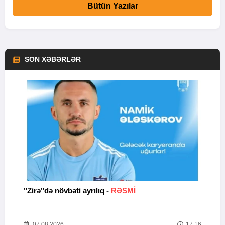
Bütün Yazılar
SON XƏBƏRLƏR
b
"Zirə"də növbəti ayrılıq -
RƏSMİ
B
47
07.08.2026
17:16