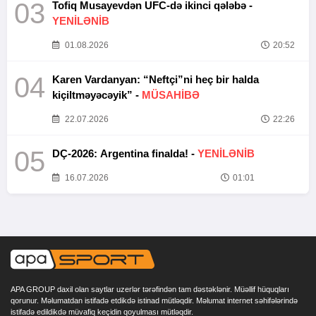
03
Tofiq Musayevdən UFC-də ikinci qələbə -
YENİLƏNİB
01.08.2026
20:52
04
Karen Vardanyan: “Neftçi”ni heç bir halda
kiçiltməyəcəyik” -
MÜSAHİBƏ
22.07.2026
22:26
05
DÇ-2026: Argentina finalda! -
YENİLƏNİB
16.07.2026
01:01
APA GROUP daxil olan saytlar uzerlər tərəfindən tam dəstəklənir. Müəllif hüquqları
qorunur. Məlumatdan istifadə etdikdə istinad mütləqdir. Məlumat internet səhifələrində
istifadə edildikdə müvafiq keçidin qoyulması mütləqdir.