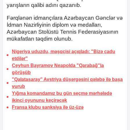
yarışların qalibi adını qazanıb.
Fərqlənən idmançılara Azərbaycan Gənclər və
İdman Nazirliyinin diplom və medalları,
Azərbaycan Stolüstü Tennis Federasiyasının
mükafatları təqdim olunub.
Nigeriya uduzdu, məşqçisi açıqladı: "Bizə cadu
etdilər"
Ceyhun Bayramov Neapolda "Qarabağ"la
görüşüb
"Qalatasaray" Avstriya düşərgəsini qələbə ilə başa
vurub
Yığma komandamız bu gün seçmə mərhələdə
ikinci oyununu keçirəcək
Fransa klubu sanksiya ilə üz-üzə