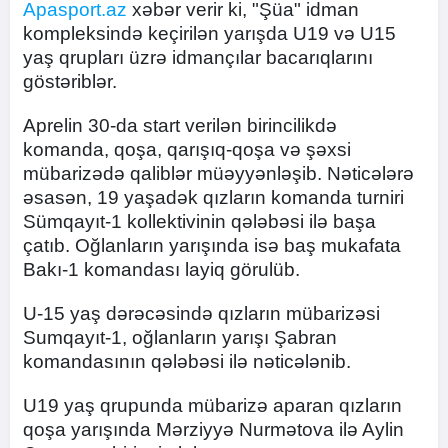
Apasport.az
xəbər verir ki, "Şüa" idman
kompleksində keçirilən yarışda U19 və U15
yaş qrupları üzrə idmançılar bacarıqlarını
göstəriblər.
Aprelin 30-da start verilən birincilikdə
komanda, qoşa, qarışıq-qoşa və şəxsi
mübarizədə qaliblər müəyyənləşib. Nəticələrə
əsasən, 19 yaşadək qızların komanda turniri
Sümqayıt-1 kollektivinin qələbəsi ilə başa
çatıb. Oğlanların yarışında isə baş mukafata
Bakı-1 komandası layiq görulüb.
U-15 yaş dərəcəsində qızların mübarizəsi
Sumqayıt-1, oğlanların yarışı Şabran
komandasının qələbəsi ilə nəticələnib.
U19 yaş qrupunda mübarizə aparan qızların
qoşa yarışında Mərziyyə Nurmətova ilə Aylin