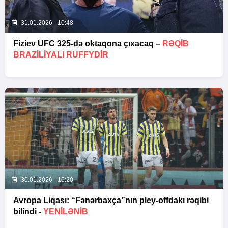
31.01.2026 - 10:48
Fiziev UFC 325-də oktaqona çıxacaq –
RƏQIB
BRAZILIYALI RUFFYDIR
30.01.2026 - 16:20
Avropa Liqası: “Fənərbaxça”nın pley-offdakı rəqibi
bilindi -
YENİLƏNİB