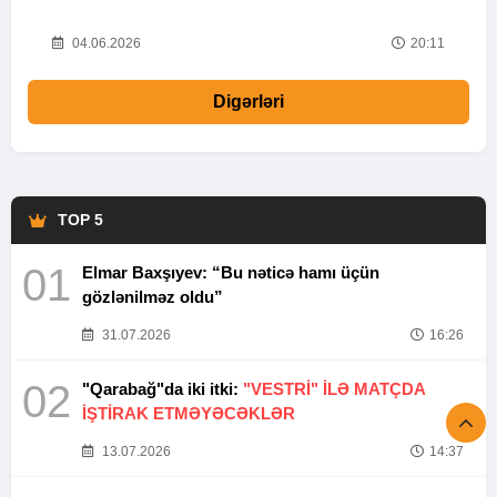
20
04.06.2026
20:11
Digərləri
TOP 5
01
Elmar Baxşıyev: “Bu nəticə hamı üçün
gözlənilməz oldu”
31.07.2026
16:26
02
"Qarabağ"da iki itki:
"VESTRİ" İLƏ MATÇDA
İŞTİRAK ETMƏYƏCƏKLƏR
13.07.2026
14:37