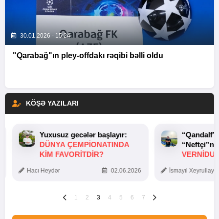
30.01.2026 - 15:24
"Qarabağ"ın pley-offdakı rəqibi bəlli oldu
KÖŞƏ YAZILARI
Yuxusuz gecələr başlayır:
“Qandalf”
DÜNYA ÇEMPIONATINDA
“Neftçi”ni
KIM FAVORITDIR?
VERNİDUB
TOXUNUŞ
Hacı Heydər
02.06.2026
İsmayıl Xeyrullaye
1
2
3
4
5
6
7