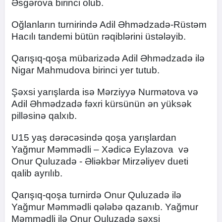
Əsgərova birinci olub.
Oğlanların turnirində Adil Əhmədzadə-Rüstəm
Hacılı tandemi bütün rəqiblərini üstələyib.
Qarışıq-qoşa mübarizədə Adil Əhmədzadə ilə
Nigar Mahmudova birinci yer tutub.
Şəxsi yarışlarda isə Mərziyyə Nurmətova və
Adil Əhmədzadə fəxri kürsünün ən yüksək
pilləsinə qalxıb.
U15 yaş dərəcəsində qoşa yarışlardan
Yağmur Məmmədli – Xədicə Eylazova və
Onur Quluzadə - Əliəkbər Mirzəliyev dueti
qalib ayrılıb.
Qarışıq-qoşa turnirdə Onur Quluzadə ilə
Yağmur Məmmədli qələbə qazanıb. Yağmur
Məmmədli ilə Onur Quluzadə şəxsi