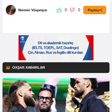
0
0
Nərmin Vüqarqızı
Paylaş
OXŞAR XƏBƏRLƏR