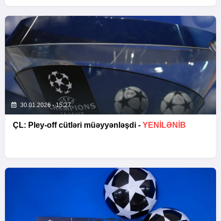
30.01.2026 - 15:27
ÇL: Pley-off cütləri müəyyənləşdi -
YENİLƏNİB