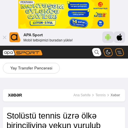
APA Sport
Mobil tətbiqimizi buradan yüklə!
Yay Transfer Pəncərəsi
XƏBƏR
Ana Səhifə
Tennis
Xəbər
Stolüstü tennis üzrə ölkə
birinciliyinə yekun vurulub