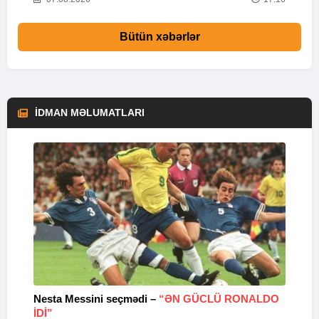
Bütün xəbərlər
İDMAN MƏLUMATLARI
Nesta Messini seçmədi –
“ƏN GÜCLÜ RONALDO
“
IDI”
V