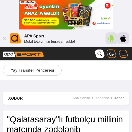
APA Sport
Mobil tətbiqimizi buradan yüklə!
Yay Transfer Pəncərəsi
XƏBƏR
Ana Səhifə
Xəbərlər
Xəbər
"Qalatasaray"lı futbolçu millinin
matçında zədələnib