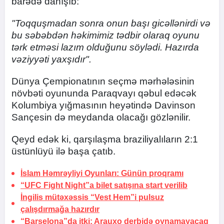
barədə danışıb:
"Toqquşmadan sonra onun başı gicəllənirdi və
bu səbəbdən həkimimiz tədbir olaraq oyunu
tərk etməsi lazım olduğunu söylədi. Hazırda
vəziyyəti yaxşıdır".
Dünya Çempionatının seçmə mərhələsinin
növbəti oyununda Paraqvayı qəbul edəcək
Kolumbiya yığmasının heyətində Davinson
Sançesin də meydanda olacağı gözlənilir.
Qeyd edək ki, qarşılaşma braziliyalıların 2:1
üstünlüyü ilə başa çatıb.
İslam Həmrəyliyi Oyunları:
Günün proqramı
“UFC Fight Night”a bilet satışına start verilib
İngilis mütəxəssis “Vest Hem”i pulsuz
çalışdırmağa hazırdır
“Barselona”da itki:
Arauxo derbidə oynamayacaq