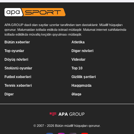
APA GROUP daxil olan saytlar uzerlər tərəfindən tam dəstəklənir. Müəllif hüquqları
qorunur. Məlumatdan istifadə etdikdə istinad mütləqdir. Məlumat internet səhifələrində
istifadə edildikdə müvafiq keçidin qoyulması mütləqdir.
Bütün xəbərlər
Atletika
Top oyunlar
Digər növləri
Döyüş növləri
Videolar
Stolüstü oyunlar
Top 10
Futbol xəbərləri
Gizlilik şərtləri
Tennis xəbərləri
Haqqımızda
Digər
Əlaqə
© 2007 - 2026 Bütün müəllif hüquqları qorunur.