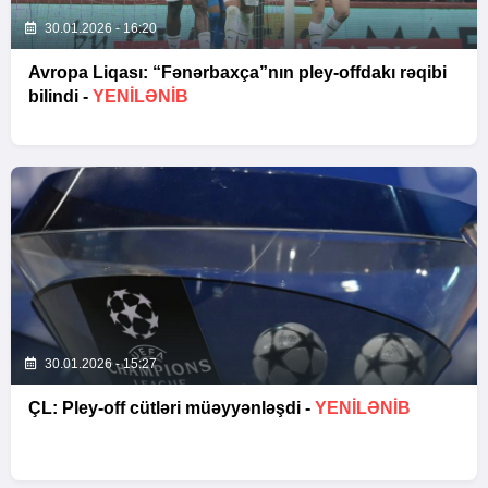
30.01.2026 - 16:20
Avropa Liqası: “Fənərbaxça”nın pley-offdakı rəqibi
bilindi -
YENİLƏNİB
30.01.2026 - 15:27
ÇL: Pley-off cütləri müəyyənləşdi -
YENİLƏNİB