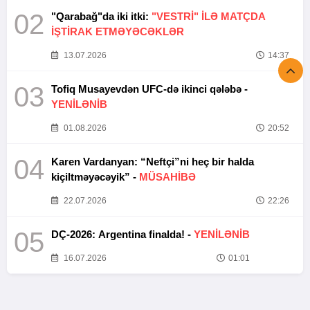
02
"Qarabağ"da iki itki:
"VESTRİ" İLƏ MATÇDA
İŞTİRAK ETMƏYƏCƏKLƏR
13.07.2026
14:37
03
Tofiq Musayevdən UFC-də ikinci qələbə -
YENİLƏNİB
01.08.2026
20:52
04
Karen Vardanyan: “Neftçi”ni heç bir halda
kiçiltməyəcəyik” -
MÜSAHİBƏ
22.07.2026
22:26
05
DÇ-2026: Argentina finalda! -
YENİLƏNİB
16.07.2026
01:01