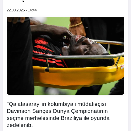
22.03.2025 - 14:44
"Qalatasaray"ın kolumbiyalı müdafiəçisi
Davinson Sançes Dünya Çempionatının
seçmə mərhələsində Braziliya ilə oyunda
zədələnib.