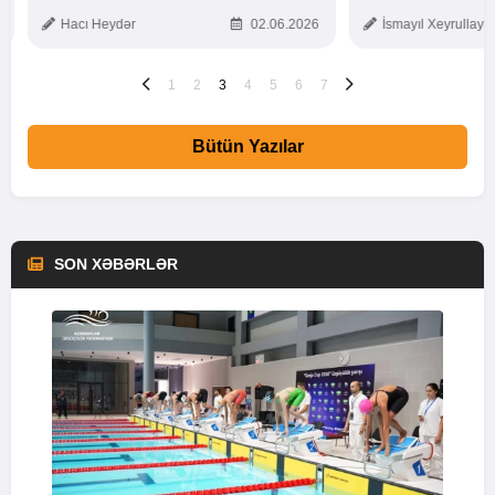
TOXUNUŞ
Hacı Heydər
02.06.2026
İsmayıl Xeyrullaye
1
2
3
4
5
6
7
Bütün Yazılar
SON XƏBƏRLƏR