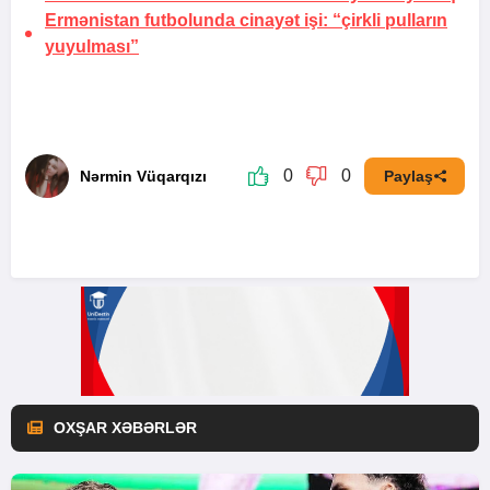
Ermənistan futbolunda cinayət işi:
“çirkli pulların
yuyulması”
0
0
Nərmin Vüqarqızı
Paylaş
OXŞAR XƏBƏRLƏR