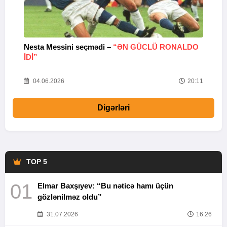
Nesta Messini seçmədi –
“ƏN GÜCLÜ RONALDO
“
IDI”
V
20
04.06.2026
20:11
Digərləri
TOP 5
01
Elmar Baxşıyev: “Bu nəticə hamı üçün
gözlənilməz oldu”
31.07.2026
16:26