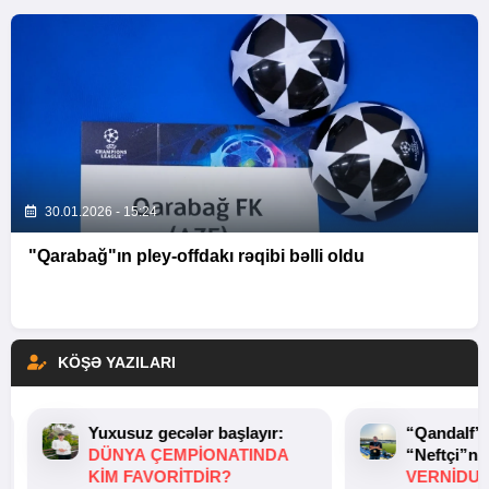
30.01.2026 - 15:24
"Qarabağ"ın pley-offdakı rəqibi bəlli oldu
KÖŞƏ YAZILARI
Yuxusuz gecələr başlayır:
“Qandalf”
DÜNYA ÇEMPIONATINDA
“Neftçi”ni
KIM FAVORITDIR?
VERNİDUB