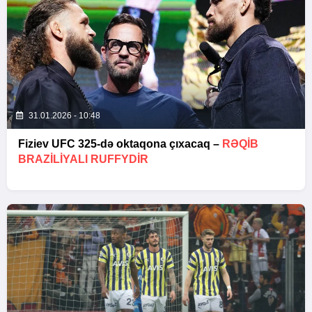
31.01.2026 - 10:48
Fiziev UFC 325-də oktaqona çıxacaq –
RƏQIB
BRAZILIYALI RUFFYDIR