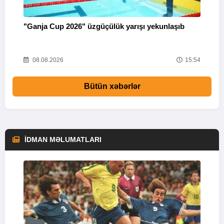
"Ganja Cup 2026" üzgüçülük yarışı yekunlaşıb
M
18
08.08.2026
15:54
Bütün xəbərlər
İDMAN MƏLUMATLARI