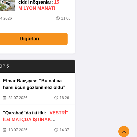
ciddi nöqsanlar:
15
MILYON MANAT!
4.2026
21:08
Digərləri
OP 5
Elmar Baxşıyev: “Bu nəticə
hamı üçün gözlənilməz oldu”
31.07.2026
16:26
"Qarabağ"da iki itki:
"VESTRİ"
İLƏ MATÇDA İŞTİRAK
ETMƏYƏCƏKLƏR
13.07.2026
14:37