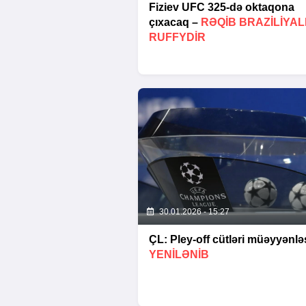
Fiziev UFC 325-də oktaqona
çıxacaq –
RƏQIB BRAZILIYAL
RUFFYDIR
30.01.2026 - 15:27
ÇL: Pley-off cütləri müəyyənləş
YENİLƏNİB