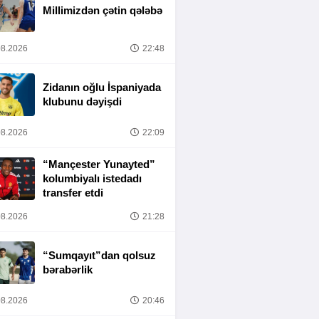
Millimizdən çətin qələbə
8.2026
22:48
Zidanın oğlu İspaniyada
klubunu dəyişdi
8.2026
22:09
“Mançester Yunayted”
kolumbiyalı istedadı
transfer etdi
8.2026
21:28
“Sumqayıt”dan qolsuz
bərabərlik
8.2026
20:46