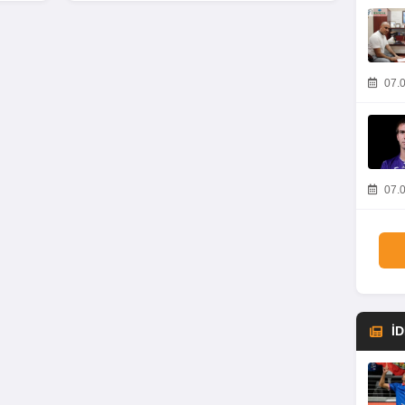
07.0
07.0
İ