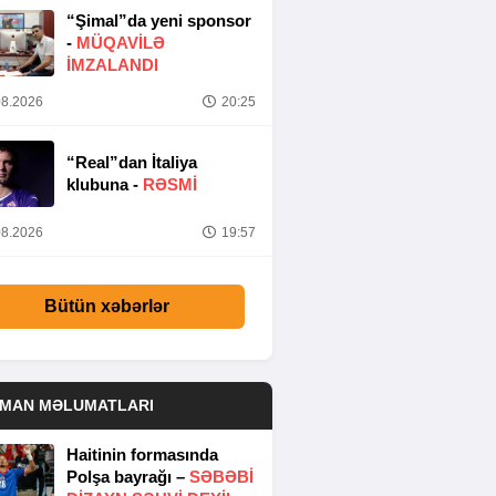
“Şimal”da yeni sponsor
-
MÜQAVİLƏ
İMZALANDI
8.2026
20:25
“Real”dan İtaliya
klubuna -
RƏSMİ
8.2026
19:57
Bütün xəbərlər
DMAN MƏLUMATLARI
Haitinin formasında
Polşa bayrağı –
SƏBƏBI