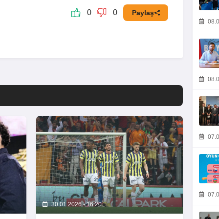
0
0
Paylaş
08.0
08.0
07.0
07.0
30.01.2026 - 16:20