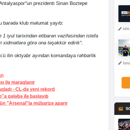
"Antalyaspor"un prezidenti Sinan Boztepe
bu barədə klub məlumat yayıb:
APA 
1 iyul tarixindən etibarən vəzifəsindən istefa
i xidmətlərə görə ona təşəkkür edirik".
cü ilin oktyabr ayından komandaya rəhbərlik
İsma
rı
sı ilə maraqlanır
aqladı
- ÇL-də yeni rekord
”a qələbə ilə başlayıb
ün "Arsenal"la mübarizə aparır
S