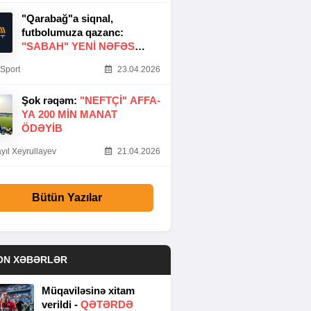
"Qarabağ"a siqnal,
futbolumuza qazanc:
"SABAH" YENI NƏFƏS
GƏTIRDI
Sport
23.04.2026
Şok rəqəm:
"NEFTÇI" AFFA-
YA 200 MIN MANAT
ÖDƏYIB
yıl Xeyrullayev
21.04.2026
Bütün Yazılar
ON XƏBƏRLƏR
Müqaviləsinə xitam
verildi -
QƏTƏRDƏ