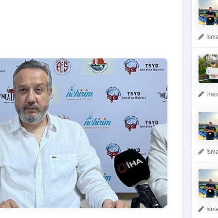
İsma
Hacı
İsma
İsma