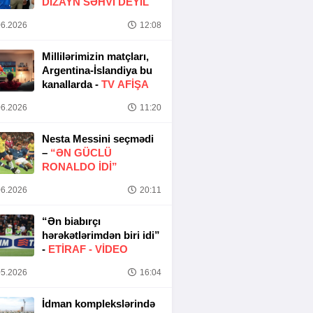
DIZAYN SƏHVI DEYIL
6.2026
12:08
Millilərimizin matçları,
Argentina-İslandiya bu
kanallarda -
TV AFİŞA
6.2026
11:20
Nesta Messini seçmədi
–
“ƏN GÜCLÜ
RONALDO IDI”
6.2026
20:11
“Ən biabırçı
hərəkətlərimdən biri idi”
-
ETIRAF -
VİDEO
5.2026
16:04
İdman komplekslərində