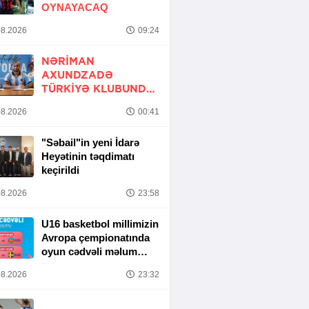
OYNAYACAQ
8.2026
09:24
NƏRIMAN
AXUNDZADƏ
TÜRKIYƏ KLUBUNDA
-
RƏSMİ
8.2026
00:41
"Səbail"in yeni İdarə
Heyətinin təqdimatı
keçirildi
8.2026
23:58
U16 basketbol millimizin
Avropa çempionatında
oyun cədvəli məlum
olub
8.2026
23:32