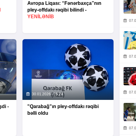
Avropa Liqası: “Fənərbaxça”nın
I
pley-offdakı rəqibi bilindi -
YENİLƏNİB
07.0
07.0
07.0
30.01.2026 - 15:24
di -
"Qarabağ"ın pley-offdakı rəqibi
bəlli oldu
07.0