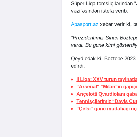
Süper Liqa təmsilçilərindən 
vəzifəsindən istefa verib.
Apasport.az
xəbər verir ki, 
"Prezidentimiz Sinan Boztepe 
verdi. Bu günə kimi göstərdiy
Qeyd edək ki, Boztepe 2023-
edirdi.
II Liqa: XXV turun təyinatla
"Arsenal" "Milan"ın qapıçı
Ançelotti Qvardiolanı qab
Tennisçilərimiz “Davis Cup
"Çelsi" gənc müdafiəçi üç