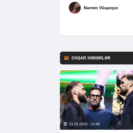
Nərmin Vüqarqızı
OXŞAR XƏBƏRLƏR
31.01.2026 - 10:48