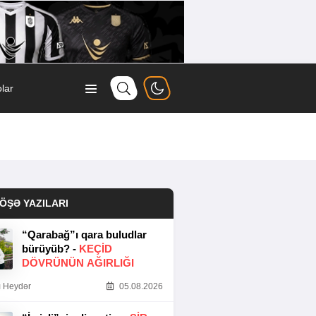
lar
ÖŞƏ YAZILARI
“Qarabağ”ı qara buludlar
bürüyüb? -
KEÇID
DÖVRÜNÜN AĞIRLIĞI
 Heydər
05.08.2026