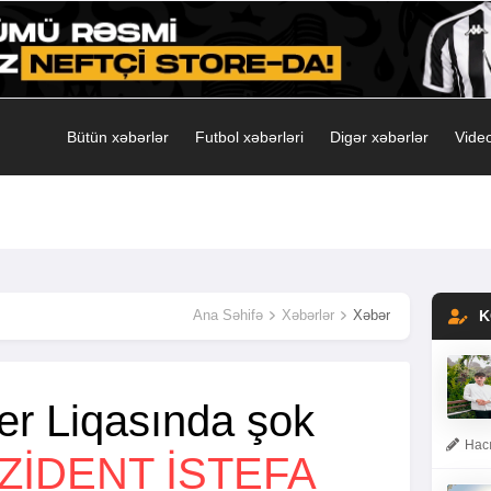
Bütün xəbərlər
Futbol xəbərləri
Digər xəbərlər
Video
Ana Səhifə
Xəbərlər
Xəbər
K
er Liqasında şok
Hacı
ZIDENT ISTEFA