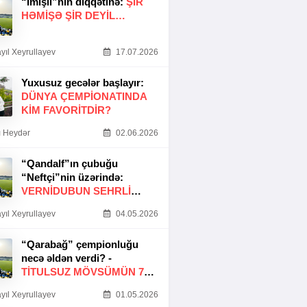
“İmişli”nin diqqətinə:
ŞIR
HƏMIŞƏ ŞIR DEYIL…
yıl Xeyrullayev
17.07.2026
Yuxusuz gecələr başlayır:
DÜNYA ÇEMPIONATINDA
KIM FAVORITDIR?
 Heydər
02.06.2026
“Qandalf”ın çubuğu
“Neftçi”nin üzərində:
VERNİDUBUN SEHRLİ
TOXUNUŞU
yıl Xeyrullayev
04.05.2026
“Qarabağ” çempionluğu
necə əldən verdi? -
TITULSUZ MÖVSÜMÜN 7
SƏBƏBI
yıl Xeyrullayev
01.05.2026