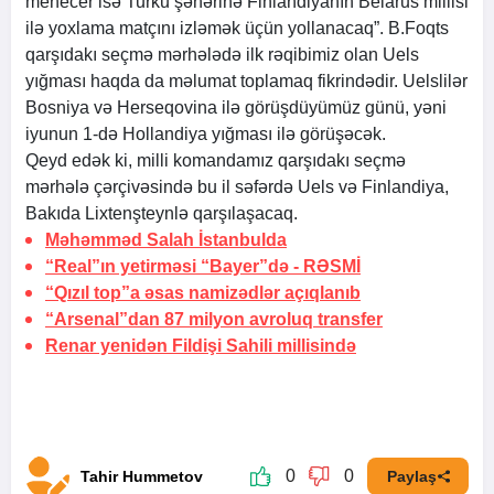
menecer isə Turku şəhərinə Finlandiyanın Belarus millisi
ilə yoxlama matçını izləmək üçün yollanacaq”. B.Foqts
qarşıdakı seçmə mərhələdə ilk rəqibimiz olan Uels
yığması haqda da məlumat toplamaq fikrindədir. Uelslilər
Bosniya və Herseqovina ilə görüşdüyümüz günü, yəni
iyunun 1-də Hollandiya yığması ilə görüşəcək.
Qeyd edək ki, milli komandamız qarşıdakı seçmə
mərhələ çərçivəsində bu il səfərdə Uels və Finlandiya,
Bakıda Lixtenşteynlə qarşılaşacaq.
Məhəmməd Salah
İstanbulda
“Real”ın yetirməsi “Bayer”də -
RƏSMİ
“Qızıl top”a əsas namizədlər açıqlanıb
“Arsenal”dan 87 milyon avroluq transfer
Renar yenidən Fildişi Sahili millisində
0
0
Tahir Hummetov
Paylaş