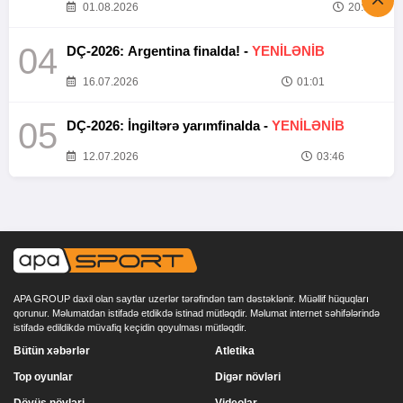
01.08.2026
20:52
04
DÇ-2026: Argentina finalda! -
YENİLƏNİB
16.07.2026
01:01
05
DÇ-2026: İngiltərə yarımfinalda -
YENİLƏNİB
12.07.2026
03:46
APA GROUP daxil olan saytlar uzerlər tərəfindən tam dəstəklənir. Müəllif hüquqları
qorunur. Məlumatdan istifadə etdikdə istinad mütləqdir. Məlumat internet səhifələrində
istifadə edildikdə müvafiq keçidin qoyulması mütləqdir.
Bütün xəbərlər
Atletika
Top oyunlar
Digər növləri
Döyüş növləri
Videolar