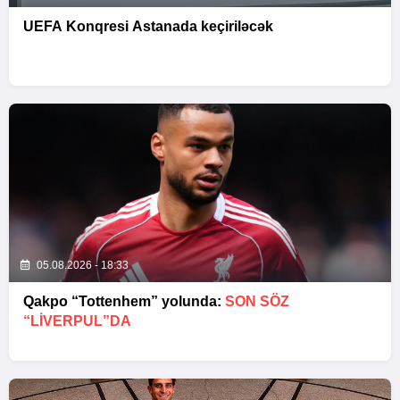
UEFA Konqresi Astanada keçiriləcək
05.08.2026 - 18:33
Qakpo “Tottenhem” yolunda:
SON SÖZ
“LIVERPUL”DA