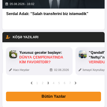
05.08.2026 - 16:02
Serdal Adalı: “Salah transferini biz istəmədik”
KÖŞƏ YAZILARI
Yuxusuz gecələr başlayır:
“Qandalf”
DÜNYA ÇEMPIONATINDA
“Neftçi”ni
KIM FAVORITDIR?
VERNİDUB
TOXUNUŞ
Hacı Heydər
02.06.2026
İsmayıl Xeyrullaye
1
2
3
4
5
6
7
Bütün Yazılar