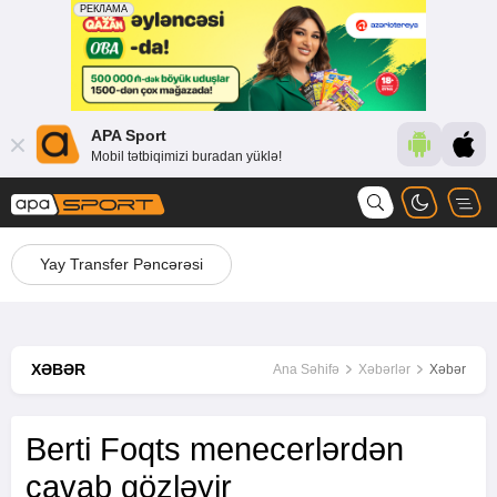
APA Sport
Mobil tətbiqimizi buradan yüklə!
Yay Transfer Pəncərəsi
XƏBƏR
Ana Səhifə
Xəbərlər
Xəbər
Berti Foqts menecerlərdən
cavab gözləyir