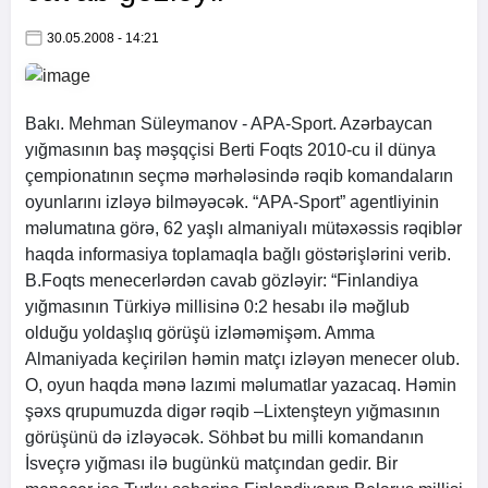
30.05.2008 - 14:21
Bakı. Mehman Süleymanov -
APA
-Sport. Azərbaycan
yığmasının baş məşqçisi Berti Foqts 2010-cu il dünya
çempionatının seçmə mərhələsində rəqib komandaların
oyunlarını izləyə bilməyəcək. “
APA
-Sport” agentliyinin
məlumatına görə, 62 yaşlı almaniyalı mütəxəssis rəqiblər
haqda informasiya toplamaqla bağlı göstərişlərini verib.
B.Foqts menecerlərdən cavab gözləyir: “Finlandiya
yığmasının Türkiyə millisinə 0:2 hesabı ilə məğlub
olduğu yoldaşlıq görüşü izləməmişəm. Amma
Almaniyada keçirilən həmin matçı izləyən menecer olub.
O, oyun haqda mənə lazımi məlumatlar yazacaq. Həmin
şəxs qrupumuzda digər rəqib –Lixtenşteyn yığmasının
görüşünü də izləyəcək. Söhbət bu milli komandanın
İsveçrə yığması ilə bugünkü matçından gedir. Bir