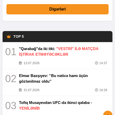
Digərləri
TOP 5
01
"Qarabağ"da iki itki:
"VESTRİ" İLƏ MATÇDA
İŞTİRAK ETMƏYƏCƏKLƏR
13.07.2026
14:37
02
Elmar Baxşıyev: “Bu nəticə hamı üçün
gözlənilməz oldu”
31.07.2026
16:26
03
Tofiq Musayevdən UFC-də ikinci qələbə -
YENİLƏNİB