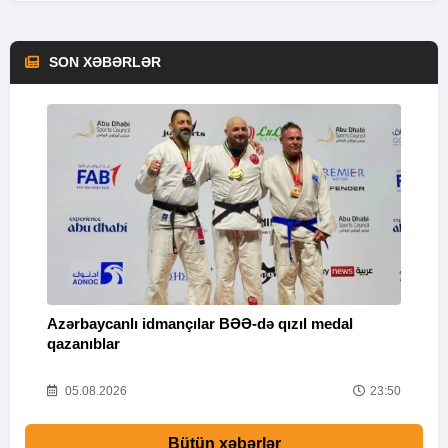
SON XƏBƏRLƏR
Azərbaycanlı idmançılar BƏƏ-də qızıl medal
Ç
qazanıblar
Y
01
05.08.2026
23:50
Bütün xəbərlər