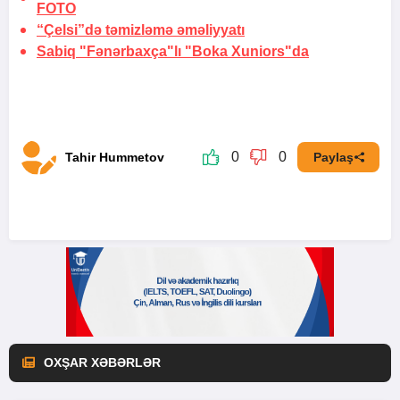
FOTO
“Çelsi”də
təmizləmə əməliyyatı
Sabiq "Fənərbaxça"lı "Boka Xuniors"da
0
0
Tahir Hummetov
Paylaş
OXŞAR XƏBƏRLƏR