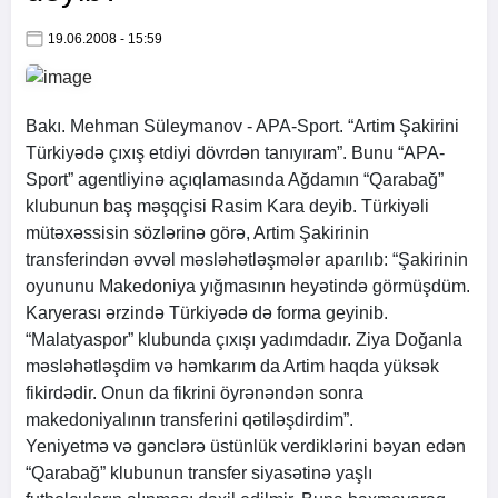
19.06.2008 - 15:59
Bakı. Mehman Süleymanov -
APA
-Sport. “Artim Şakirini
Türkiyədə çıxış etdiyi dövrdən tanıyıram”. Bunu “
APA
-
Sport” agentliyinə açıqlamasında Ağdamın “Qarabağ”
klubunun baş məşqçisi Rasim Kara deyib. Türkiyəli
mütəxəssisin sözlərinə görə, Artim Şakirinin
transferindən əvvəl məsləhətləşmələr aparılıb: “Şakirinin
oyununu Makedoniya yığmasının heyətində görmüşdüm.
Karyerası ərzində Türkiyədə də forma geyinib.
“Malatyaspor” klubunda çıxışı yadımdadır. Ziya Doğanla
məsləhətləşdim və həmkarım da Artim haqda yüksək
fikirdədir. Onun da fikrini öyrənəndən sonra
makedoniyalının transferini qətiləşdirdim”.
Yeniyetmə və gənclərə üstünlük verdiklərini bəyan edən
“Qarabağ” klubunun transfer siyasətinə yaşlı