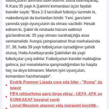
futbolçuların alınması daxil edilmir. Buna baxmayaraq,
R.Kara 35 yaşlı A.Şakirini komandası üçün faydalı
transfer sayıb: “Bizə 2-3 təcrübəli futbolçu lazımdır ki,
makedoniyalı da bunlardan biridir. Yəni, gənclərin
yanında yaşlı oyunçuların da olması vacibdir. Hesab
edirəm ki, Şakiri ilk növbədə hücum xəttimizi
gücləndirəcək. 35 yaşı olması narahatçılığa əsas
verməməlidir. Avropa çempionatının final mərhələsində
37, 38, hətta 39 yaşlı futbolçunun oynadığının şahidi
oluruq. Hətta Azərbaycanda Şakiridən də yaşlı
futbolçular çıxış edirlər. Futbolçunun transfer məbləğinə
gəlincə, pul məsələlərinə qarışmadığımdan bu haqda
heç nə deyə bilmərəm. Mənim işim oyunçuları,
komandanı hazırlamaqdır”.
Endrik Premyer Liqada çıxış edə bilər -
"Roma" da
istəyir
FİFA rəhbərliyinə qarşı birgə etiraz
- UEFA, AFK və
KONKAKAF bəyanat yaydı
Lionel Messinin atasının vida mərasimi keçirilib -