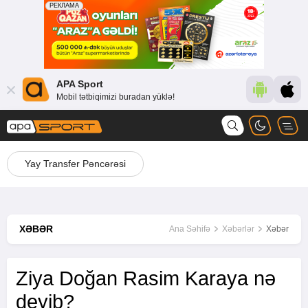
APA Sport
Mobil tətbiqimizi buradan yüklə!
Yay Transfer Pəncərəsi
XƏBƏR
Ana Səhifə
Xəbərlər
Xəbər
Ziya Doğan Rasim Karaya nə
deyib?