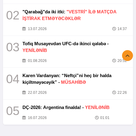
02
"Qarabağ"da iki itki:
"VESTRİ" İLƏ MATÇDA
İŞTİRAK ETMƏYƏCƏKLƏR
13.07.2026
14:37
03
Tofiq Musayevdən UFC-də ikinci qələbə -
YENİLƏNİB
01.08.2026
20:52
04
Karen Vardanyan: “Neftçi”ni heç bir halda
kiçiltməyəcəyik” -
MÜSAHİBƏ
22.07.2026
22:26
05
DÇ-2026: Argentina finalda! -
YENİLƏNİB
16.07.2026
01:01