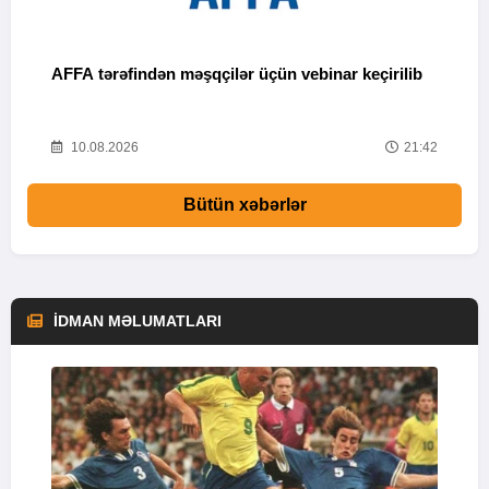
AFFA tərəfindən məşqçilər üçün vebinar keçirilib
N
43
10.08.2026
21:42
Bütün xəbərlər
İDMAN MƏLUMATLARI