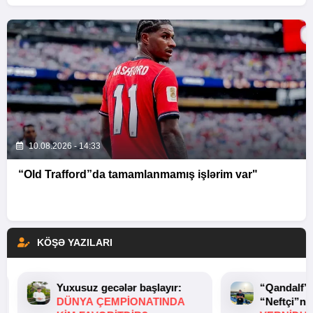
10.08.2026 - 14:33
“Old Trafford”da tamamlanmamış işlərim var"
KÖŞƏ YAZILARI
Yuxusuz gecələr başlayır:
“Qandalf”
DÜNYA ÇEMPIONATINDA
“Neftçi”ni