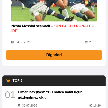
Nesta Messini seçmədi –
“ƏN GÜCLÜ RONALDO
“
IDI”
V
20
04.06.2026
20:11
Digərləri
TOP 5
01
Elmar Baxşıyev: “Bu nəticə hamı üçün
gözlənilməz oldu”
31.07.2026
16:26