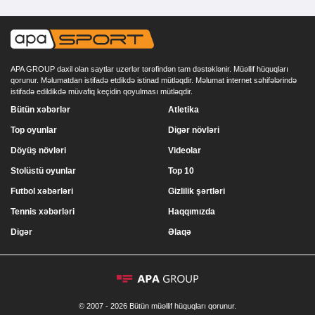
APA GROUP daxil olan saytlar uzerlər tərəfindən tam dəstəklənir. Müəllif hüquqları
qorunur. Məlumatdan istifadə etdikdə istinad mütləqdir. Məlumat internet səhifələrində
istifadə edildikdə müvafiq keçidin qoyulması mütləqdir.
Bütün xəbərlər
Atletika
Top oyunlar
Digər növləri
Döyüş növləri
Videolar
Stolüstü oyunlar
Top 10
Futbol xəbərləri
Gizlilik şərtləri
Tennis xəbərləri
Haqqımızda
Digər
Əlaqə
© 2007 - 2026 Bütün müəllif hüquqları qorunur.