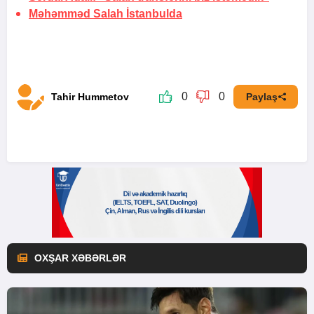
Məhəmməd Salah
İstanbulda
0
0
Tahir Hummetov
Paylaş
OXŞAR XƏBƏRLƏR