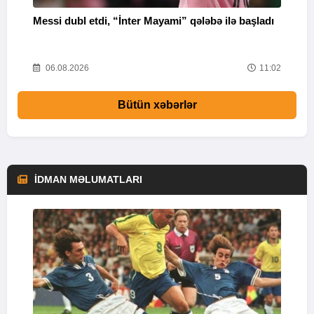
Messi dubl etdi, “İnter Mayami” qələbə ilə başladı
“
16
06.08.2026
11:02
Bütün xəbərlər
İDMAN MƏLUMATLARI