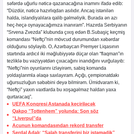
səfərdə uğurlu nəticə qazanacağına inamını ifadə edib:
“Düzdür, nəticə hazırlıqdan asılıdır. Ancaq istənilən
halda, islandiyalılara qalib gəlməliyik. Burada ən azı
heç-heçə oynayacağımıza inanıram”. Hazırda Serbiyanın
“Srvena Zvezda” klubunda çıxış edən B.Subaşiç keçmiş
komandası “Neftçi”nin mövcud durumundan xəbərdar
olduğunu söyləyib. O, Azərbaycan Premyer Liqasının
startında ardıcıl iki məğlubiyyətə düçar olan “flaqman”ın
tezliklə bu vəziyyətdən çıxacağını inandığını vurğulayıb:
“Neftçi”nin oyunlarını izləyirəm, sabiq komanda
yoldaşlarımla əlaqə saxlayıram. Açığı, çempionatdakı
uğursuzluğun səbəbini deyə bilmirəm. Ümidvaram ki,
“Neftçi” yaxın vaxtlarda bu xoşagəlməz haldan yaxa
qurtaracaq”.
UEFA Konqresi Astanada keçiriləcək
Qakpo “Tottenhem” yolunda:
Son söz
“Liverpul”da
Acunun komandasından rekord transfer
Serdal Adalı: “Salah transferini biz istəmədik”