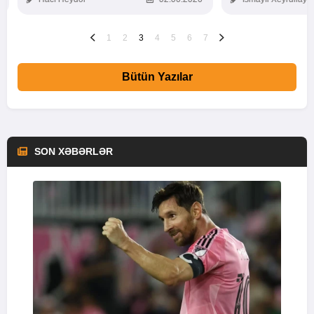
1
2
3
4
5
6
7
Bütün Yazılar
SON XƏBƏRLƏR