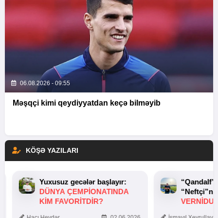
06.08.2026 - 09:55
Məşqçi kimi qeydiyyatdan keçə bilməyib
KÖŞƏ YAZILARI
Yuxusuz gecələr başlayır:
“Qandalf”
DÜNYA ÇEMPIONATINDA
“Neftçi”ni
KIM FAVORITDIR?
VERNİDUB
TOXUNUŞ
Hacı Heydər
02.06.2026
İsmayıl Xeyrullaye