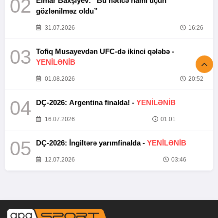
02
Elmar Baxşıyev: “Bu nəticə hamı üçün
gözlənilməz oldu”
31.07.2026
16:26
03
Tofiq Musayevdən UFC-də ikinci qələbə -
YENİLƏNİB
01.08.2026
20:52
04
DÇ-2026: Argentina finalda! -
YENİLƏNİB
16.07.2026
01:01
05
DÇ-2026: İngiltərə yarımfinalda -
YENİLƏNİB
12.07.2026
03:46