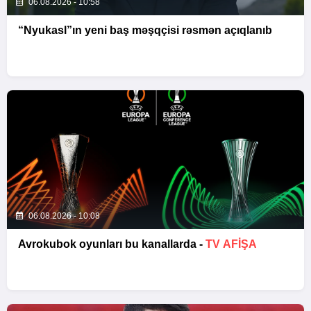
06.08.2026 - 10:58
“Nyukasl”ın yeni baş məşqçisi rəsmən açıqlanıb
06.08.2026 - 10:08
Avrokubok oyunları bu kanallarda -
TV AFİŞA