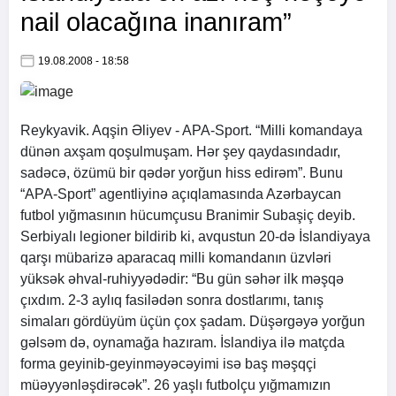
nail olacağına inanıram”
19.08.2008 - 18:58
Reykyavik. Aqşin Əliyev -
APA
-Sport. “Milli komandaya
dünən axşam qoşulmuşam. Hər şey qaydasındadır,
sadəcə, özümü bir qədər yorğun hiss edirəm”. Bunu
“
APA
-Sport” agentliyinə açıqlamasında Azərbaycan
futbol yığmasının hücumçusu Branimir Subaşiç deyib.
Serbiyalı legioner bildirib ki, avqustun 20-də İslandiyaya
qarşı mübarizə aparacaq milli komandanın üzvləri
yüksək əhval-ruhiyyədədir: “Bu gün səhər ilk məşqə
çıxdım. 2-3 aylıq fasilədən sonra dostlarımı, tanış
simaları gördüyüm üçün çox şadam. Düşərgəyə yorğun
gəlsəm də, oynamağa hazıram. İslandiya ilə matçda
forma geyinib-geyinməyəcəyimi isə baş məşqçi
müəyyənləşdirəcək”. 26 yaşlı futbolçu yığmamızın