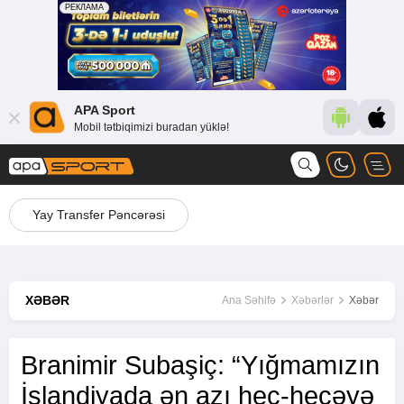
APA Sport
Mobil tətbiqimizi buradan yüklə!
Yay Transfer Pəncərəsi
XƏBƏR
Ana Səhifə
Xəbərlər
Xəbər
Branimir Subaşiç: “Yığmamızın
İslandiyada ən azı heç-heçəyə