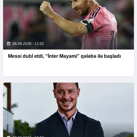
06.08.2026 - 11:02
Messi dubl etdi, “İnter Mayami” qələbə ilə başladı