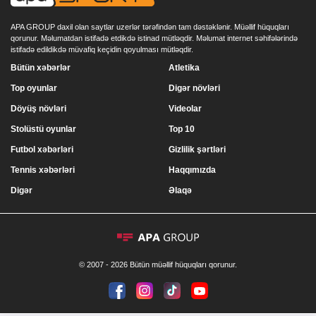
APA GROUP daxil olan saytlar uzerlər tərəfindən tam dəstəklənir. Müəllif hüquqları
qorunur. Məlumatdan istifadə etdikdə istinad mütləqdir. Məlumat internet səhifələrində
istifadə edildikdə müvafiq keçidin qoyulması mütləqdir.
Bütün xəbərlər
Atletika
Top oyunlar
Digər növləri
Döyüş növləri
Videolar
Stolüstü oyunlar
Top 10
Futbol xəbərləri
Gizlilik şərtləri
Tennis xəbərləri
Haqqımızda
Digər
Əlaqə
© 2007 - 2026 Bütün müəllif hüquqları qorunur.