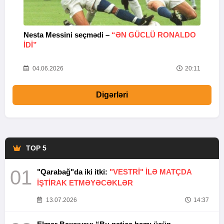
Nesta Messini seçmədi –
“ƏN GÜCLÜ RONALDO
“
IDI”
V
20
04.06.2026
20:11
Digərləri
TOP 5
01
"Qarabağ"da iki itki:
"VESTRİ" İLƏ MATÇDA
İŞTİRAK ETMƏYƏCƏKLƏR
13.07.2026
14:37