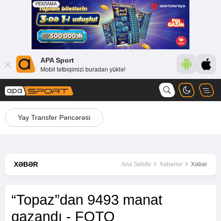
APA Sport
Mobil tətbiqimizi buradan yüklə!
Yay Transfer Pəncərəsi
XƏBƏR
Ana Səhifə
Xəbərlər
Xəbər
“Topaz”dan 9493 manat
qazandı - FOTO