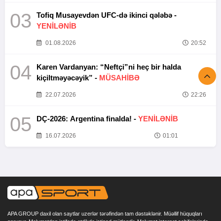
03
Tofiq Musayevdən UFC-də ikinci qələbə -
YENİLƏNİB
01.08.2026
20:52
04
Karen Vardanyan: “Neftçi”ni heç bir halda
kiçiltməyəcəyik” -
MÜSAHİBƏ
22.07.2026
22:26
05
DÇ-2026: Argentina finalda! -
YENİLƏNİB
16.07.2026
01:01
APA GROUP daxil olan saytlar uzerlər tərəfindən tam dəstəklənir. Müəllif hüquqları