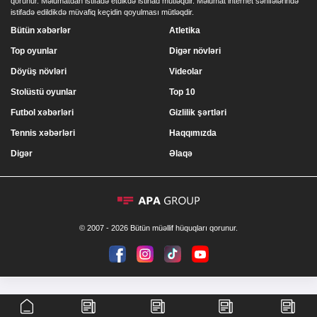
qorunur. Məlumatdan istifadə etdikdə istinad mütləqdir. Məlumat internet səhifələrində
istifadə edildikdə müvafiq keçidin qoyulması mütləqdir.
Bütün xəbərlər
Atletika
Top oyunlar
Digər növləri
Döyüş növləri
Videolar
Stolüstü oyunlar
Top 10
Futbol xəbərləri
Gizlilik şərtləri
Tennis xəbərləri
Haqqımızda
Digər
Əlaqə
© 2007 - 2026 Bütün müəllif hüquqları qorunur.