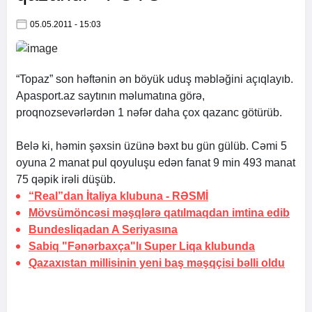
05.05.2011 - 15:03
“Topaz” son həftənin ən böyük uduş məbləğini açıqlayıb.
Apasport.az
saytının məlumatına görə,
proqnozsevərlərdən 1 nəfər daha çox qazanc götürüb.
Belə ki, həmin şəxsin üzünə bəxt bu gün gülüb. Cəmi 5
oyuna 2 manat pul qoyuluşu edən fanat 9 min 493 manat
75 qəpik irəli düşüb.
“Real”dan İtaliya klubuna -
RƏSMİ
Mövsümöncəsi məşqlərə qatılmaqdan imtina edib
Bundesliqadan A Seriyasına
Sabiq "Fənərbaxça"lı Super Liqa klubunda
Qazaxıstan millisinin yeni baş məşqçisi bəlli oldu