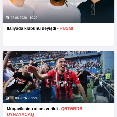
08.08.2026 - 10:22
İtaliyada klubunu dəyişdi -
RƏSMİ
08.08.2026 - 09:24
Müqaviləsinə xitam verildi -
QƏTƏRDƏ
OYNAYACAQ