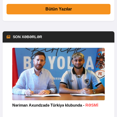
Bütün Yazılar
SON XƏBƏRLƏR
Nəriman Axundzadə Türkiyə klubunda -
RƏSMİ
"