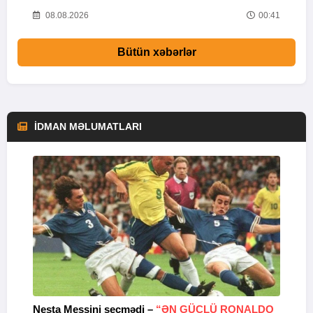
24
08.08.2026
00:41
Bütün xəbərlər
İDMAN MƏLUMATLARI
Nesta Messini seçmədi –
“ƏN GÜCLÜ RONALDO
“