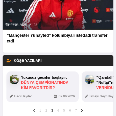
07.08.2026 - 21:28
“Mançester Yunayted” kolumbiyalı istedadı transfer
etdi
KÖŞƏ YAZILARI
Yuxusuz gecələr başlayır:
“Qandalf”
DÜNYA ÇEMPIONATINDA
“Neftçi”ni
KIM FAVORITDIR?
VERNİDUB
TOXUNUŞ
Hacı Heydər
02.06.2026
İsmayıl Xeyrullaye
1
2
3
4
5
6
7