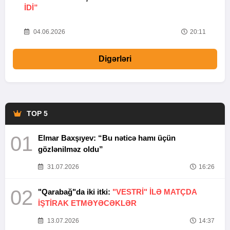
IDI”
V
20
04.06.2026
20:11
Digərləri
TOP 5
01
Elmar Baxşıyev: “Bu nəticə hamı üçün
gözlənilməz oldu”
31.07.2026
16:26
02
"Qarabağ"da iki itki:
"VESTRİ" İLƏ MATÇDA
İŞTİRAK ETMƏYƏCƏKLƏR
13.07.2026
14:37