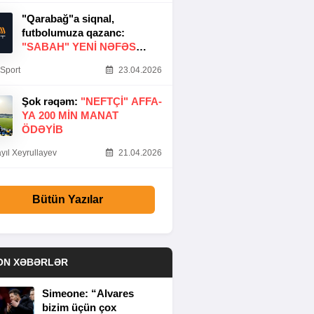
"Qarabağ"a siqnal,
futbolumuza qazanc:
"SABAH" YENI NƏFƏS
GƏTIRDI
Sport
23.04.2026
Şok rəqəm:
"NEFTÇI" AFFA-
YA 200 MIN MANAT
ÖDƏYIB
yıl Xeyrullayev
21.04.2026
Bütün Yazılar
ON XƏBƏRLƏR
Simeone: “Alvares
bizim üçün çox