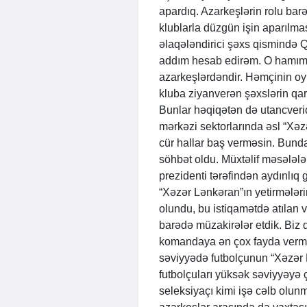
apardıq. Azarkeşlərin rolu barədə
klublarla düzgün işin aparılmas
əlaqələndirici şəxs qismində Q
addım hesab edirəm. O hamımız
azarkeşlərdəndir. Həmçinin oy
kluba ziyanverən şəxslərin qa
Bunlar həqiqətən də utancverici 
mərkəzi sektorlarında əsl “Xəz
cür hallar baş verməsin. Bun
söhbət oldu. Müxtəlif məsələl
prezidenti tərəfindən aydınlıq g
“Xəzər Lənkəran”ın yetirmələr
olundu, bu istiqamətdə atılan 
barədə müzakirələr etdik. Biz 
komandaya ən çox fayda verməs
səviyyədə futbolçunun “Xəzər L
futbolçuları yüksək səviyyə
seleksiyaçı kimi işə cəlb olunm