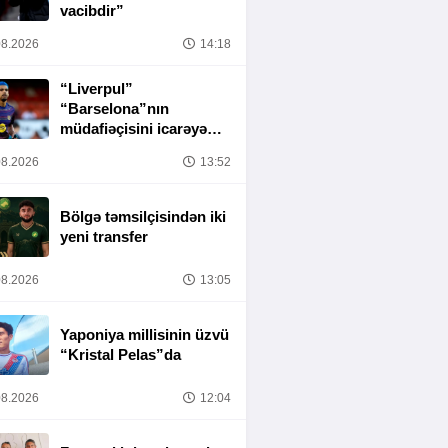
vacibdir”
8.2026
14:18
“Liverpul”
“Barselona”nın
müdafiəçisini icarəyə
götürür
8.2026
13:52
Bölgə təmsilçisindən iki
yeni transfer
8.2026
13:05
Yaponiya millisinin üzvü
“Kristal Pelas”da
8.2026
12:04