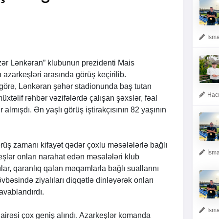
İsma
ər Lənkəran” klubunun prezidenti Mais
zarkeşləri arasında görüş keçirilib.
 görə, Lənkəran şəhər stadionunda baş tutan
Hacı
üxtəlif rəhbər vəzifələrdə çalışan şəxslər, fəal
r almışdı. Ən yaşlı görüş iştirakçısının 82 yaşının
rüş zamanı kifayət qədər çoxlu məsələlərlə bağlı
İsma
keşlər onları narahat edən məsələləri klub
ılar, qaranlıq qalan məqamlarla bağlı suallarını
vbəsində ziyalıları diqqətlə dinləyərək onları
cavablandırdı.
İsma
airəsi çox geniş alındı. Azarkeşlər komanda