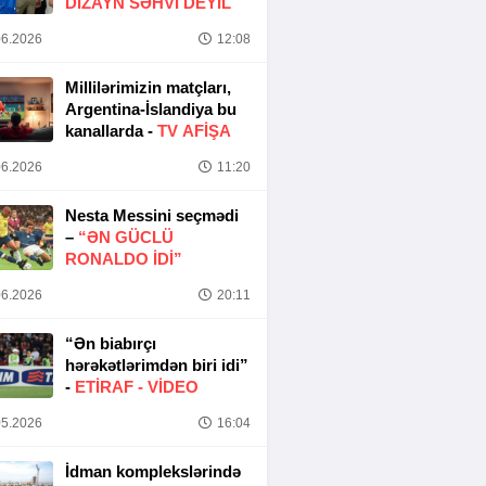
DIZAYN SƏHVI DEYIL
6.2026
12:08
Millilərimizin matçları,
Argentina-İslandiya bu
kanallarda -
TV AFİŞA
6.2026
11:20
Nesta Messini seçmədi
–
“ƏN GÜCLÜ
RONALDO IDI”
6.2026
20:11
“Ən biabırçı
hərəkətlərimdən biri idi”
-
ETIRAF -
VİDEO
5.2026
16:04
İdman komplekslərində