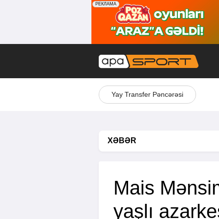
Yay Transfer Pəncərəsi
XƏBƏR
Mais Mənsi
yaşlı azarke