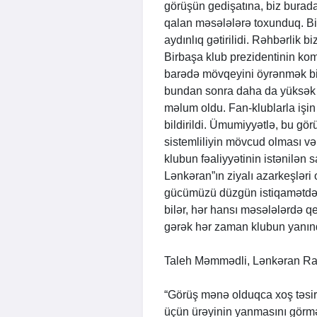
görüşün gedişatına, biz burad
qalan məsələlərə toxunduq. B
aydınlıq gətirilidi. Rəhbərlik biz
Birbaşa klub prezidentinin kom
barədə mövqeyini öyrənmək biz
bundan sonra daha da yüksək 
məlum oldu. Fan-klublarla işi
bildirildi. Ümumiyyətlə, bu görü
sistemliliyin mövcud olması və 
klubun fəaliyyətinin istənilən
Lənkəran”ın ziyalı azarkeşləri 
gücümüzü düzgün istiqamətdə y
bilər, hər hansı məsələlərdə q
gərək hər zaman klubun yanınd
Taleh Məmmədli, Lənkəran Ra
“Görüş mənə olduqca xoş təsir 
üçün ürəyinin yanmasını görmək