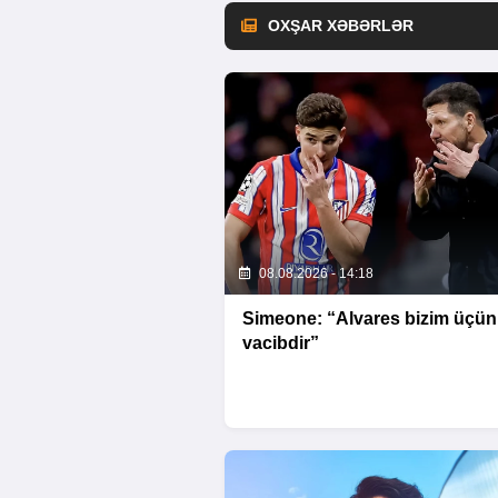
OXŞAR XƏBƏRLƏR
08.08.2026 - 14:18
Simeone: “Alvares bizim üçün
vacibdir”