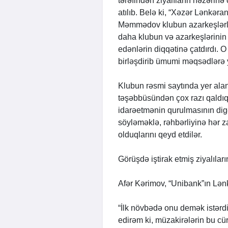
tərəfindən ziyalıların nəzərinə
atılıb. Belə ki, “Xəzər Lənkəra
Məmmədov klubun azarkeşlərlə 
daha klubun və azarkeşlərinin b
edənlərin diqqətinə çatdırdı. O
birləşdirib ümumi məqsədlərə y
Klubun rəsmi saytında yer alan
təşəbbüsündən çox razı qaldıql
idarəetmənin qurulmasının dig
söyləməklə, rəhbərliyinə hər 
olduqlarını qeyd etdilər.
Görüşdə iştirak etmiş ziyalıların 
Afər Kərimov, “Unibank”ın Lənkə
“İlk növbədə onu demək istərdi
edirəm ki, müzakirələrin bu cü