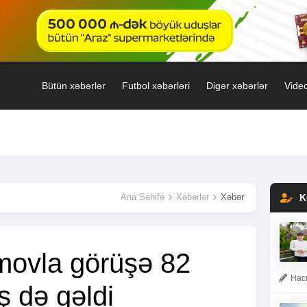
Bütün xəbərlər
Futbol xəbərləri
Digər xəbərlər
Video
Ana Səhifə
Xəbərlər
Xəbər
K
movla görüşə 82
Hacı
ş də gəldi