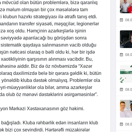
a mövcüd olan bütün problemlərə, bizə qaranlıq
izə məlum olmayan bir çox məsələlərə tam
i klubun hazırkı strategiyası ilə ətraflı tanış etdi.
08.0
andanın transfer siyasəti, məşqçilər, legionerlər
ə xoş oldu. Həmçinin azarkeşlərlə işinin
səviyyədə aparılacağı bu görüşdən sonra
n sistematik qaydaya salınmasının vacib olduğu
şün nəticəsi olaraq o bəlli oldu ki, hər bir işdə
08.0
xaotikliyinin qarşısının alınması vacibdir. Bu,
 sahəsinə aiddir. Biz də öz növbəmizdə “Xəzər
olaraq daxilimizdə belə bir qərara gəldik ki, bütün
önəldib kluba dəstək olmalıyıq. Problemlər ola
eyri-müəyyənliklər ola bilər, amma azarkeşlər
08.0
a olub öz mənəvi dəstəklərini əsirgəməsinlər”.
yon Mərkəzi Xəstəxanasının göz həkimi.
bağışladı. Kluba rəhbərlik edən insanların klub
08.0
 bizi çox sevindirdi. Hərtərəfli müzakirələr