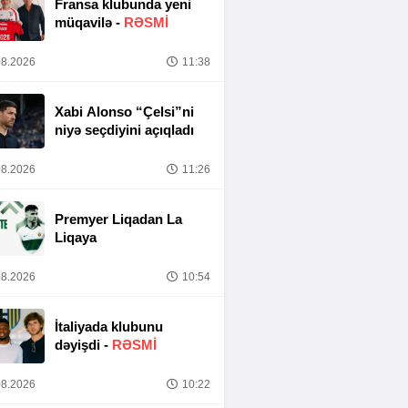
Fransa klubunda yeni
müqavilə -
RƏSMİ
8.2026
11:38
Xabi Alonso “Çelsi”ni
niyə seçdiyini açıqladı
8.2026
11:26
Premyer Liqadan La
Liqaya
8.2026
10:54
İtaliyada klubunu
dəyişdi -
RƏSMİ
8.2026
10:22