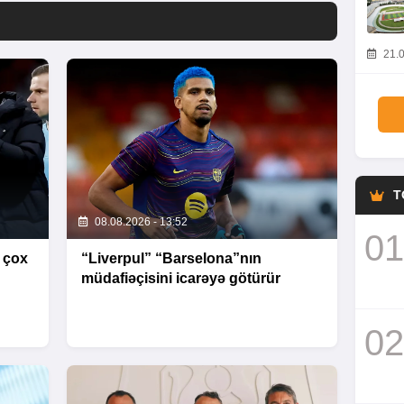
21.0
T
08.08.2026 - 13:52
01
 çox
“Liverpul” “Barselona”nın
müdafiəçisini icarəyə götürür
02