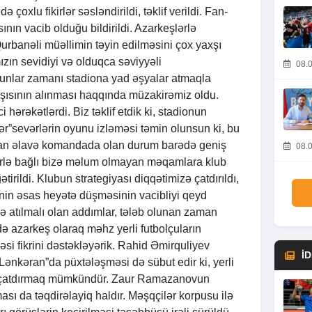
 çoxlu fikirlər səsləndirildi, təklif verildi. Fan-
ının vacib olduğu bildirildi. Azarkeşlərlə
urbanəli müəllimin təyin edilməsini çox yaxşı
ın sevidiyi və olduqca səviyyəli
08.0
unlar zamanı stadiona yad əşyalar atmaqla
rşısının alınması haqqında müzakirəmiz oldu.
hərəkətlərdi. Biz təklif etdik ki, stadionun
ər”sevərlərin oyunu izləməsi təmin olunsun ki, bu
dan əlavə komandada olan durum barədə geniş
08.0
ərlə bağlı bizə məlum olmayan məqamlara klub
ətirildi. Klubun strategiyası diqqətimizə çatdırıldı,
inin əsas heyətə düşməsinin vacibliyi qeyd
və atılmalı olan addımlar, tələb olunan zaman
də azarkeş olaraq məhz yerli futbolçuların
i fikrini dəstəkləyərik. Rahid Əmirquliyev
İ
ənkəran”da püxtələşməsi də sübut edir ki, yerli
yə çatdırmaq mümkündür. Zaur Ramazanovun
ası da təqdirəlayiq haldır. Məşqçilər korpusu ilə