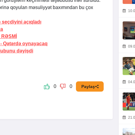
ı görüşlərin keçirilməsi təşəbbüsü irəli sürüldü.
ərinə qoyulan məsuliyyət baxımından bu çox
10.0
 seçdiyini açıqladı
ya
-
RƏSMİ
 -
Qətərdə oynayacaq
09.0
lubunu dəyişdi
04.0
0
0
Paylaş
21.0