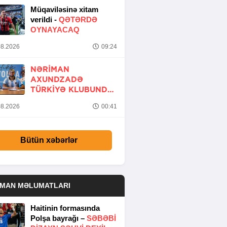
Müqaviləsinə xitam
verildi -
QƏTƏRDƏ
OYNAYACAQ
8.2026
09:24
NƏRIMAN
AXUNDZADƏ
TÜRKIYƏ KLUBUNDA
-
RƏSMİ
8.2026
00:41
Bütün xəbərlər
DMAN MƏLUMATLARI
Haitinin formasında
Polşa bayrağı –
SƏBƏBI