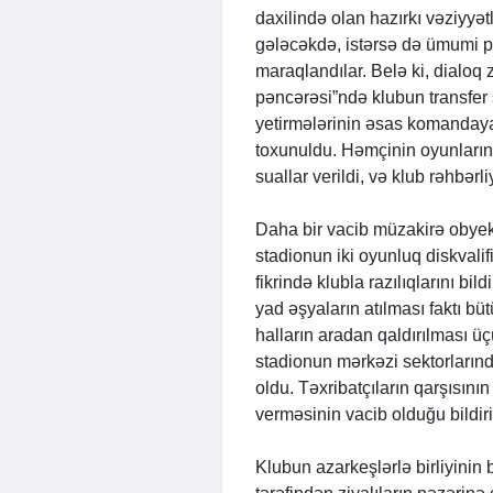
daxilində olan hazırkı vəziyyətl
gələcəkdə, istərsə də ümumi p
maraqlandılar. Belə ki, dialoq 
pəncərəsi”ndə klubun transfer s
yetirmələrinin əsas komandaya
toxunuldu. Həmçinin oyunların 
suallar verildi, və klub rəhbərli
Daha bir vacib müzakirə obyekt
stadionun iki oyunluq diskvali
fikrində klubla razılıqlarını b
yad əşyaların atılması faktı büt
halların aradan qaldırılması üçün
stadionun mərkəzi sektorlarınd
oldu. Təxribatçıların qarşısını
verməsinin vacib olduğu bildiri
Klubun azarkeşlərlə birliyinin