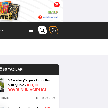
lar
ÖŞƏ YAZILARI
“Qarabağ”ı qara buludlar
bürüyüb? -
KEÇID
DÖVRÜNÜN AĞIRLIĞI
 Heydər
05.08.2026