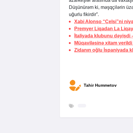
azarkeşlər arasında da vaxtaşır
Düşünürəm ki, məşqçilərin üz
uğurlu fikirdir”.
Xabi Alonso “Çelsi”ni niyə
Premyer Liqadan La Liqa
İtaliyada klubunu dəyişdi 
Müqaviləsinə xitam verildi
Zidanın oğlu İspaniyada k
Tahir Hummetov