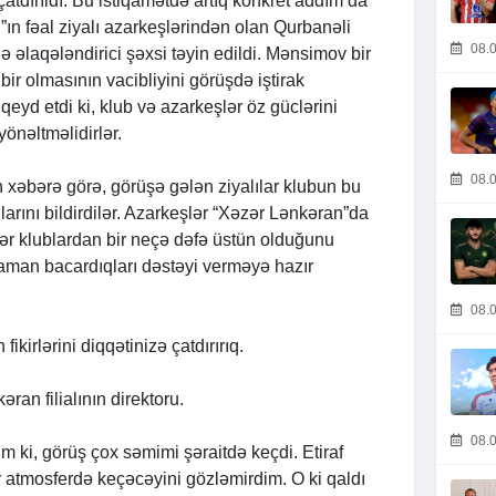
 çatdırıldı. Bu istiqamətdə artıq konkret addım da
n”ın fəal ziyalı azarkeşlərindən olan Qurbanəli
08.0
əlaqələndirici şəxsi təyin edildi. Mənsimov bir
ir olmasının vacibliyini görüşdə iştirak
 qeyd etdi ki, klub və azarkeşlər öz güclərini
önəltməlidirlər.
08.0
 xəbərə görə, görüşə gələn ziyalılar klubun bu
arını bildirdilər. Azarkeşlər “Xəzər Lənkəran”da
ər klublardan bir neçə dəfə üstün olduğunu
zaman bacardıqları dəstəyi verməyə hazır
08.0
fikirlərini diqqətinizə çatdırırıq.
ran filialının direktoru.
08.0
m ki, görüş çox səmimi şəraitdə keçdi. Etiraf
r atmosferdə keçəcəyini gözləmirdim. O ki qaldı