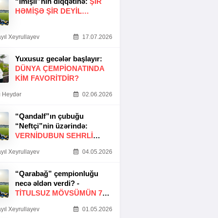
“İmişli”nin diqqətinə:
ŞIR
HƏMIŞƏ ŞIR DEYIL…
yıl Xeyrullayev
17.07.2026
Yuxusuz gecələr başlayır:
DÜNYA ÇEMPIONATINDA
KIM FAVORITDIR?
 Heydər
02.06.2026
“Qandalf”ın çubuğu
“Neftçi”nin üzərində:
VERNİDUBUN SEHRLİ
TOXUNUŞU
yıl Xeyrullayev
04.05.2026
“Qarabağ” çempionluğu
necə əldən verdi? -
TITULSUZ MÖVSÜMÜN 7
SƏBƏBI
yıl Xeyrullayev
01.05.2026