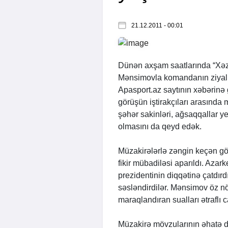
21.12.2011 - 00:01
Dünən axşam saatlarında “Xəz
Mənsimovla komandanın ziyalı a
Apasport.az
saytının xəbərinə
görüşün iştirakçıları arasında m
şəhər sakinləri, ağsaqqallar ye
olmasını da qeyd edək.
Müzakirələrlə zəngin keçən gö
fikir mübadiləsi aparıldı. Azar
prezidentinin diqqətinə çatdırd
səsləndirdilər. Mənsimov öz nö
maraqlandıran sualları ətraflı 
Müzakirə mövzularının əhatə d