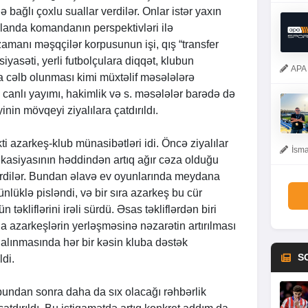
ə bağlı çoxlu suallar verdilər. Onlar istər yaxın
landa komandanın perspektivləri ilə
zamanı məşqçilər korpusunun işi, qış “transfer
iyasəti, yerli futbolçulara diqqət, klubun
APA 
 cəlb olunması kimi müxtəlif məsələlərə
canlı yayımı, hakimlik və s. məsələlər barədə də
yinin mövqeyi ziyalılara çatdırıldı.
i azarkeş-klub münasibətləri idi. Öncə ziyalılar
İsma
fikasiyasının həddindən artıq ağır cəza olduğu
ildirdilər. Bundan əlavə ev oyunlarında meydana
ünlüklə pisləndi, və bir sıra azarkeş bu cür
 təkliflərini irəli sürdü. Əsas təkliflərdən biri
a azarkeşlərin yerləşməsinə nəzarətin artırılması
n alınmasında hər bir kəsin kluba dəstək
S
ldi.
 bundan sonra daha da sıx olacağı rəhbərlik