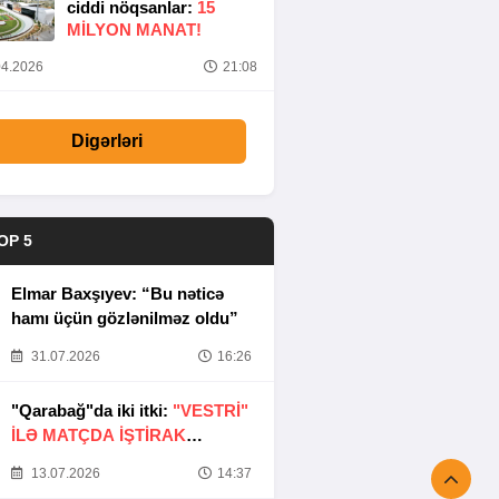
ciddi nöqsanlar:
15
MILYON MANAT!
4.2026
21:08
Digərləri
OP 5
Elmar Baxşıyev: “Bu nəticə
hamı üçün gözlənilməz oldu”
31.07.2026
16:26
"Qarabağ"da iki itki:
"VESTRİ"
İLƏ MATÇDA İŞTİRAK
ETMƏYƏCƏKLƏR
13.07.2026
14:37