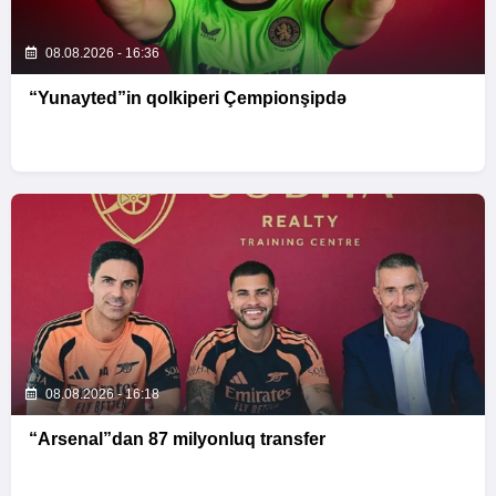
08.08.2026 - 16:36
“Yunayted”in qolkiperi Çempionşipdə
08.08.2026 - 16:18
“Arsenal”dan 87 milyonluq transfer