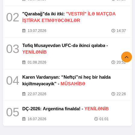
02
"Qarabağ"da iki itki:
"VESTRİ" İLƏ MATÇDA
İŞTİRAK ETMƏYƏCƏKLƏR
13.07.2026
14:37
03
Tofiq Musayevdən UFC-də ikinci qələbə -
YENİLƏNİB
01.08.2026
20:52
04
Karen Vardanyan: “Neftçi”ni heç bir halda
kiçiltməyəcəyik” -
MÜSAHİBƏ
22.07.2026
22:26
05
DÇ-2026: Argentina finalda! -
YENİLƏNİB
16.07.2026
01:01