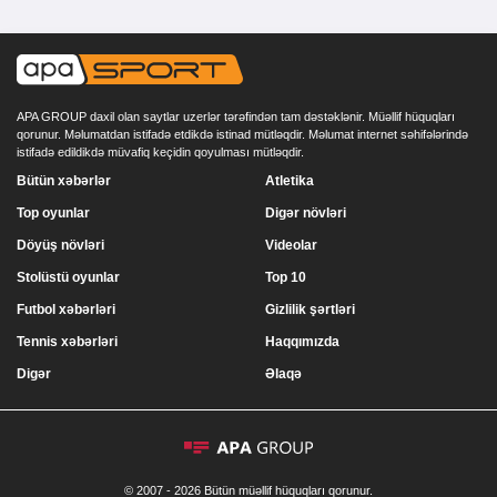
APA GROUP daxil olan saytlar uzerlər tərəfindən tam dəstəklənir. Müəllif hüquqları
qorunur. Məlumatdan istifadə etdikdə istinad mütləqdir. Məlumat internet səhifələrində
istifadə edildikdə müvafiq keçidin qoyulması mütləqdir.
Bütün xəbərlər
Atletika
Top oyunlar
Digər növləri
Döyüş növləri
Videolar
Stolüstü oyunlar
Top 10
Futbol xəbərləri
Gizlilik şərtləri
Tennis xəbərləri
Haqqımızda
Digər
Əlaqə
© 2007 - 2026 Bütün müəllif hüquqları qorunur.