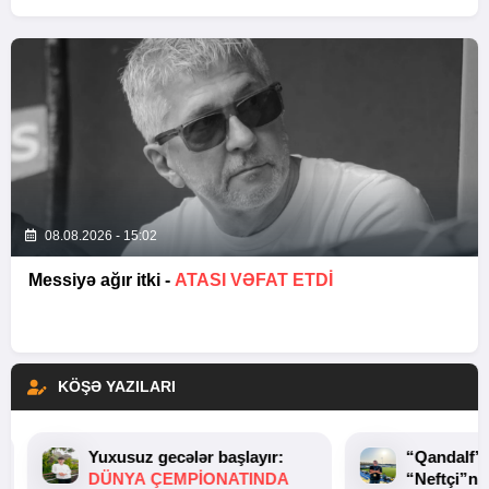
08.08.2026 - 15:02
Messiyə ağır itki -
ATASI VƏFAT ETDI
KÖŞƏ YAZILARI
Yuxusuz gecələr başlayır:
“Qandalf”
DÜNYA ÇEMPIONATINDA
“Neftçi”ni