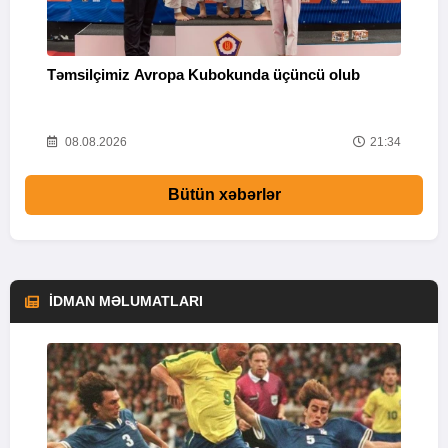
Təmsilçimiz Avropa Kubokunda üçüncü olub
“
Q
58
08.08.2026
21:34
Bütün xəbərlər
İDMAN MƏLUMATLARI