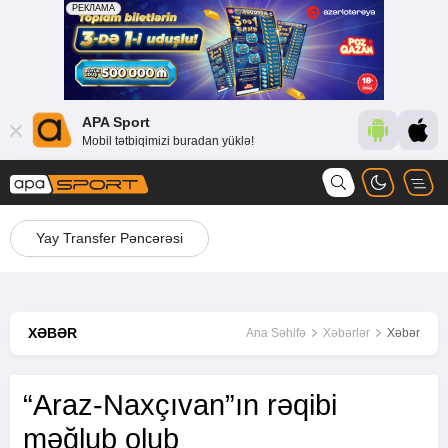
APA Sport
Mobil tətbiqimizi buradan yüklə!
Yay Transfer Pəncərəsi
XƏBƏR
Ana Səhifə
Xəbərlər
Xəbər
“Araz-Naxçıvan”ın rəqibi
məğlub olub