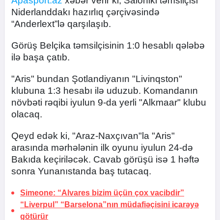
Apasport.az
xəbər verir ki, Saloniki təmsilçisi
Niderlanddakı hazırlıq çərçivəsində
“Anderlext”lə qarşılaşıb.
Görüş Belçika təmsilçisinin 1:0 hesablı qələbə
ilə başa çatıb.
"Aris" bundan Şotlandiyanın "Livinqston"
klubuna 1:3 hesabı ilə uduzub. Komandanın
növbəti rəqibi iyulun 9-da yerli "Alkmaar" klubu
olacaq.
Qeyd edək ki, "Araz-Naxçıvan"la "Aris"
arasında mərhələnin ilk oyunu iyulun 24-də
Bakıda keçiriləcək. Cavab görüşü isə 1 həftə
sonra Yunanıstanda baş tutacaq.
Simeone: “Alvares bizim üçün çox vacibdir”
“Liverpul” “Barselona”nın müdafiəçisini icarəyə
götürür