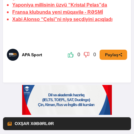
Yaponiya millisinin üzvü “Kristal Pelas”da
Fransa klubunda yeni müqavilə -
RƏSMİ
Xabi Alonso “Çelsi”ni niyə seçdiyini açıqladı
0
0
APA Sport
Paylaş
OXŞAR XƏBƏRLƏR