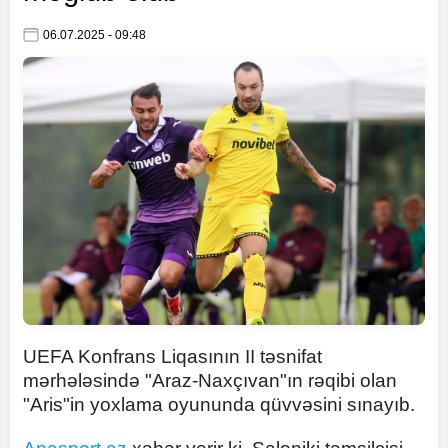
06.07.2025 - 09:48
UEFA Konfrans Liqasının II təsnifat
mərhələsində "Araz-Naxçıvan"ın rəqibi olan
"Aris"in yoxlama oyununda qüvvəsini sınayıb.