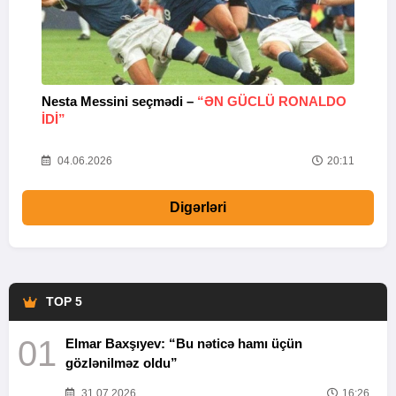
Nesta Messini seçmədi –
“ƏN GÜCLÜ RONALDO
“
IDI”
V
20
04.06.2026
20:11
Digərləri
TOP 5
01
Elmar Baxşıyev: “Bu nəticə hamı üçün
gözlənilməz oldu”
31.07.2026
16:26