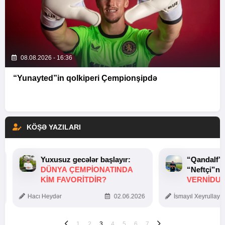
08.08.2026 - 16:36
“Yunayted”in qolkiperi Çempionşipdə
KÖŞƏ YAZILARI
Yuxusuz gecələr başlayır:
“Qandalf”
DÜNYA ÇEMPIONATINDA
“Neftçi”ni
KIM FAVORITDIR?
VERNİDUB
TOXUNUŞ
Hacı Heydər
02.06.2026
İsmayıl Xeyrullaye
1
2
3
4
5
6
7