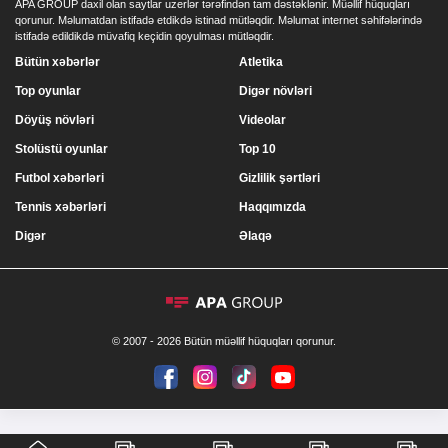
APA GROUP daxil olan saytlar uzerlər tərəfindən tam dəstəklənir. Müəllif hüquqları
qorunur. Məlumatdan istifadə etdikdə istinad mütləqdir. Məlumat internet səhifələrində
istifadə edildikdə müvafiq keçidin qoyulması mütləqdir.
Bütün xəbərlər
Atletika
Top oyunlar
Digər növləri
Döyüş növləri
Videolar
Stolüstü oyunlar
Top 10
Futbol xəbərləri
Gizlilik şərtləri
Tennis xəbərləri
Haqqımızda
Digər
Əlaqə
© 2007 - 2026 Bütün müəllif hüquqları qorunur.