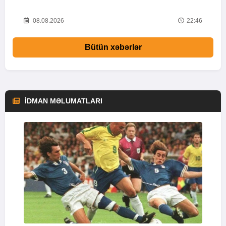
37
08.08.2026
22:46
Bütün xəbərlər
İDMAN MƏLUMATLARI