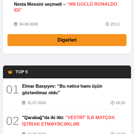
Nesta Messini seçmədi –
“ƏN GÜCLÜ RONALDO
“
IDI”
V
20
04.06.2026
20:11
Digərləri
TOP 5
01
Elmar Baxşıyev: “Bu nəticə hamı üçün
gözlənilməz oldu”
31.07.2026
16:26
02
"Qarabağ"da iki itki:
"VESTRİ" İLƏ MATÇDA
İŞTİRAK ETMƏYƏCƏKLƏR