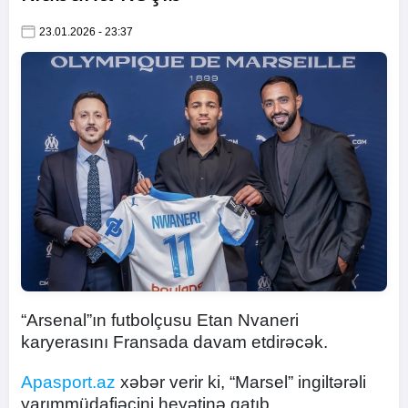
23.01.2026 - 23:37
“Arsenal”ın futbolçusu Etan Nvaneri
karyerasını Fransada davam etdirəcək.
Apasport.az
xəbər verir ki, “Marsel” ingiltərəli
yarımmüdafiəçini heyətinə qatıb.