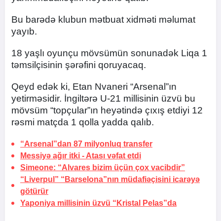
Bu barədə klubun mətbuat xidməti məlumat
yayıb.
18 yaşlı oyunçu mövsümün sonunadək Liqa 1
təmsilçisinin şərəfini qoruyacaq.
Qeyd edək ki, Etan Nvaneri “Arsenal”ın
yetirməsidir. İngiltərə U-21 millisinin üzvü bu
mövsüm “topçular”ın heyətində çıxış etdiyi 12
rəsmi matçda 1 qolla yadda qalıb.
“Arsenal”dan 87 milyonluq transfer
Messiyə ağır itki -
Atası vəfat etdi
Simeone: “Alvares bizim üçün çox vacibdir”
“Liverpul” “Barselona”nın müdafiəçisini icarəyə
götürür
Yaponiya millisinin üzvü “Kristal Pelas”da