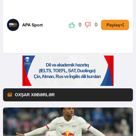
0
0
APA Sport
Paylaş
OXŞAR XƏBƏRLƏR