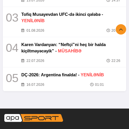
13.07.2026
14:37
03
Tofiq Musayevdən UFC-də ikinci qələbə -
YENİLƏNİB
01.08.2026
20:52
04
Karen Vardanyan: “Neftçi”ni heç bir halda
kiçiltməyəcəyik” -
MÜSAHİBƏ
22.07.2026
22:26
05
DÇ-2026: Argentina finalda! -
YENİLƏNİB
16.07.2026
01:01