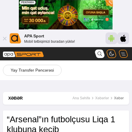
APA Sport
Mobil tətbiqimizi buradan yüklə!
Yay Transfer Pəncərəsi
XƏBƏR
Ana Səhifə
Xəbərlər
Xəbər
“Arsenal”ın futbolçusu Liqa 1
klubuna keçib