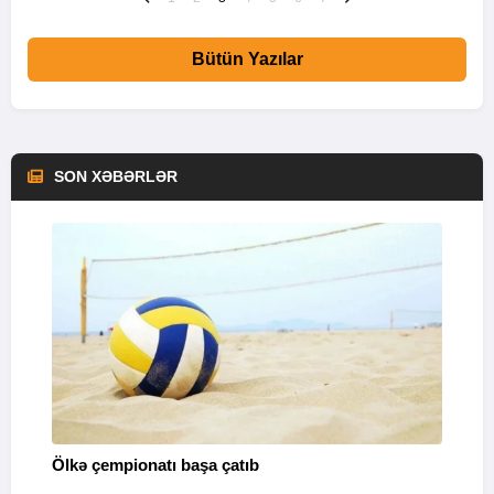
Bütün Yazılar
SON XƏBƏRLƏR
Ölkə çempionatı başa çatıb
T