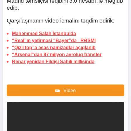
Madrid təmsilçisi rəqibini 3:0 hesabı ilə məğlub
edib.
Qarşılaşmanın video icmalını təqdim edirik:
Məhəmməd Salah
İstanbulda
“Real”ın yetirməsi “Bayer”də -
RƏSMİ
“Qızıl top”a əsas namizədlər açıqlanıb
“Arsenal”dan 87 milyon avroluq transfer
Renar yenidən Fildişi Sahili millisində
Video