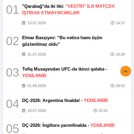
01
"Qarabağ"da iki itki:
"VESTRİ" İLƏ MATÇDA
İŞTİRAK ETMƏYƏCƏKLƏR
13.07.2026
14:37
02
Elmar Baxşıyev: “Bu nəticə hamı üçün
gözlənilməz oldu”
31.07.2026
16:26
03
Tofiq Musayevdən UFC-də ikinci qələbə -
YENİLƏNİB
01.08.2026
20:52
04
DÇ-2026: Argentina finalda! -
YENİLƏNİB
16.07.2026
01:01
05
DÇ-2026: İngiltərə yarımfinalda -
YENİLƏNİB