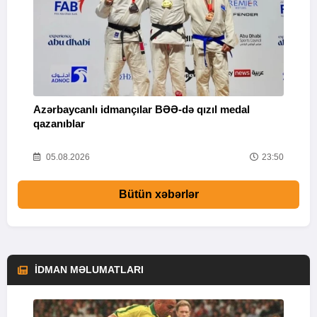
Azərbaycanlı idmançılar BƏƏ-də qızıl medal
Ç
qazanıblar
Y
01
05.08.2026
23:50
Bütün xəbərlər
İDMAN MƏLUMATLARI