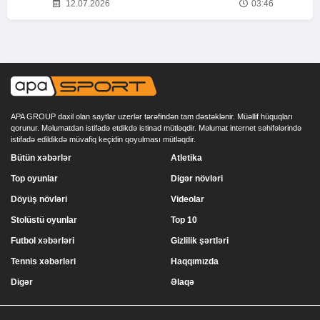
12.07.2026
03:46
APA GROUP daxil olan saytlar uzerlər tərəfindən tam dəstəklənir. Müəllif hüquqları
qorunur. Məlumatdan istifadə etdikdə istinad mütləqdir. Məlumat internet səhifələrində
istifadə edildikdə müvafiq keçidin qoyulması mütləqdir.
Bütün xəbərlər
Atletika
Top oyunlar
Digər növləri
Döyüş növləri
Videolar
Stolüstü oyunlar
Top 10
Futbol xəbərləri
Gizlilik şərtləri
Tennis xəbərləri
Haqqımızda
Digər
Əlaqə