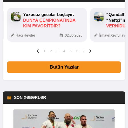
Yuxusuz gecələr başlayır:
“Qandalf”
DÜNYA ÇEMPIONATINDA
“Neftçi”ni
KIM FAVORITDIR?
VERNİDUB
TOXUNUŞ
Hacı Heydər
02.06.2026
İsmayıl Xeyrullaye
1
2
3
4
5
6
7
Bütün Yazılar
SON XƏBƏRLƏR