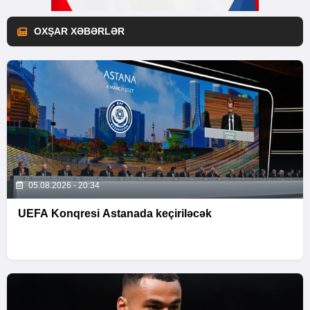
OXŞAR XƏBƏRLƏR
05.08.2026 - 20:34
UEFA Konqresi Astanada keçiriləcək