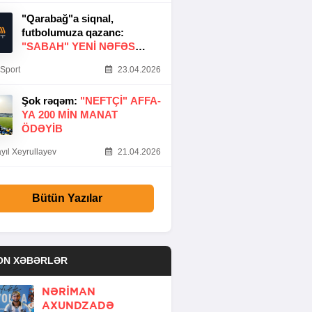
"Qarabağ"a siqnal,
futbolumuza qazanc:
"SABAH" YENI NƏFƏS
GƏTIRDI
Sport
23.04.2026
Şok rəqəm:
"NEFTÇI" AFFA-
YA 200 MIN MANAT
ÖDƏYIB
yıl Xeyrullayev
21.04.2026
Bütün Yazılar
ON XƏBƏRLƏR
NƏRIMAN
AXUNDZADƏ