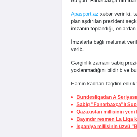
Bu gün “Fənərbaxça”nın İdarə 
Apasport.az
xəbər verir ki, t
planlaşdırılan prezident seçk
imzanın toplandığı, onlardan 8
İmzalarla bağlı məlumat ver
verib.
Gərginlik zamanı sabiq prezi
yoxlanmadığını bildirib və bu 
Həmin kadrları təqdim edirik:
Bundesliqadan A Seriyası
Sabiq "Fənərbaxça"lı Sup
Qazaxıstan millisinin yeni
Bayındır rəsmən La Liqa 
İspaniya millisinin üzvü 