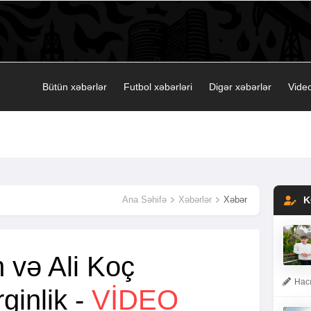
Bütün xəbərlər
Futbol xəbərləri
Digər xəbərlər
Video
Ana Səhifə
Xəbərlər
Xəbər
K
m və Ali Koç
Hacı
ginlik -
VİDEO