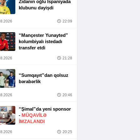
Zidanın oğlu İspaniyada
klubunu dəyişdi
8.2026
22:09
“Mançester Yunayted”
kolumbiyalı istedadı
transfer etdi
8.2026
21:28
“Sumqayıt”dan qolsuz
bərabərlik
8.2026
20:46
“Şimal”da yeni sponsor
-
MÜQAVİLƏ
İMZALANDI
8.2026
20:25