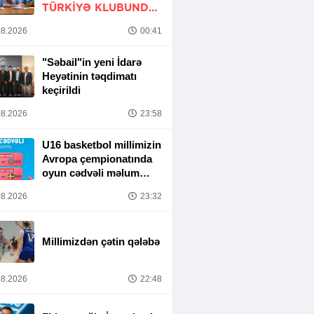
TÜRKIYƏ KLUBUNDA
-
RƏSMİ
8.2026
00:41
"Səbail"in yeni İdarə
Heyətinin təqdimatı
keçirildi
8.2026
23:58
U16 basketbol millimizin
Avropa çempionatında
oyun cədvəli məlum
olub
8.2026
23:32
Millimizdən çətin qələbə
8.2026
22:48