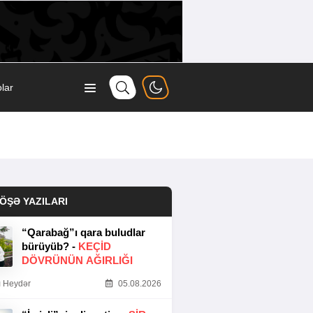
lar
ÖŞƏ YAZILARI
“Qarabağ”ı qara buludlar
bürüyüb? -
KEÇID
DÖVRÜNÜN AĞIRLIĞI
 Heydər
05.08.2026