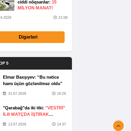
ciddi nöqsanlar:
15
MILYON MANAT!
4.2026
21:08
Digərləri
OP 5
Elmar Baxşıyev: “Bu nəticə
hamı üçün gözlənilməz oldu”
31.07.2026
16:26
"Qarabağ"da iki itki:
"VESTRİ"
İLƏ MATÇDA İŞTİRAK
ETMƏYƏCƏKLƏR
13.07.2026
14:37