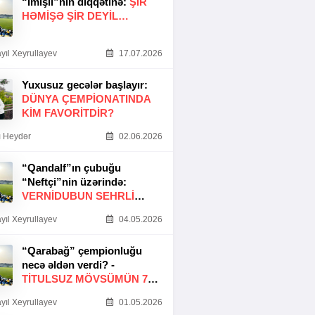
“İmişli”nin diqqətinə:
ŞIR
HƏMIŞƏ ŞIR DEYIL…
yıl Xeyrullayev
17.07.2026
Yuxusuz gecələr başlayır:
DÜNYA ÇEMPIONATINDA
KIM FAVORITDIR?
 Heydər
02.06.2026
“Qandalf”ın çubuğu
“Neftçi”nin üzərində:
VERNİDUBUN SEHRLİ
TOXUNUŞU
yıl Xeyrullayev
04.05.2026
“Qarabağ” çempionluğu
necə əldən verdi? -
TITULSUZ MÖVSÜMÜN 7
SƏBƏBI
yıl Xeyrullayev
01.05.2026