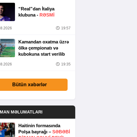
“Real”dan İtaliya
klubuna -
RƏSMİ
8.2026
19:57
Kamandan oxatma üzrə
ölkə çempionatı və
kubokuna start verilib
8.2026
19:35
Bütün xəbərlər
DMAN MƏLUMATLARI
Haitinin formasında
Polşa bayrağı –
SƏBƏBI