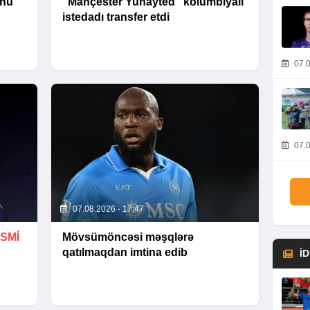
unu
“Mançester Yunayted” kolumbiyalı
istedadı transfer etdi
07.0
07.0
07.08.2026 - 17:47
SMİ
Mövsümöncəsi məşqlərə
qatılmaqdan imtina edib
İ