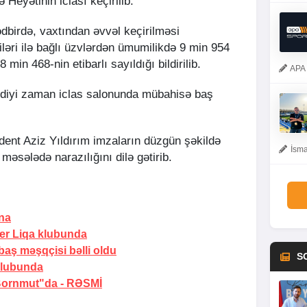
Heyətinin iclası keçirilib.
ədbirdə, vaxtından əvvəl keçirilməsi
iləri ilə bağlı üzvlərdən ümumilikdə 9 min 954
 min 468-nin etibarlı sayıldığı bildirilib.
APA 
ildiyi zaman iclas salonunda mübahisə baş
dent Aziz Yıldırım imzaların düzgün şəkildə
İsma
məsələdə narazılığını dilə gətirib.
na
er Liqa klubunda
 baş məşqçisi bəlli oldu
S
klubunda
"Bornmut"da -
RƏSMİ