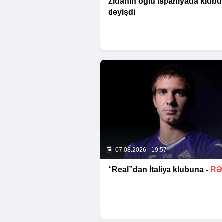
Zidanın oğlu İspaniyada klub
dəyişdi
07.08.2026 - 19:57
“Real”dan İtaliya klubuna -
RƏ