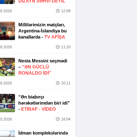
DIZAYN SƏHVI DEYIL
6.2026
12:08
Millilərimizin matçları,
Argentina-İslandiya bu
kanallarda -
TV AFİŞA
6.2026
11:20
Nesta Messini seçmədi
–
“ƏN GÜCLÜ
RONALDO IDI”
6.2026
20:11
“Ən biabırçı
hərəkətlərimdən biri idi”
-
ETIRAF -
VİDEO
5.2026
16:04
İdman komplekslərində