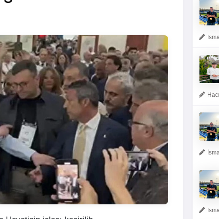
İsma
Hacı
İsma
İsma