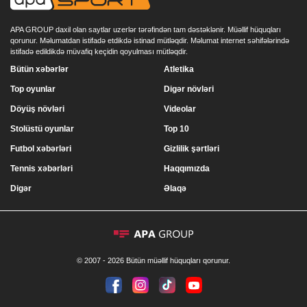
APA GROUP daxil olan saytlar uzerlər tərəfindən tam dəstəklənir. Müəllif hüquqları
qorunur. Məlumatdan istifadə etdikdə istinad mütləqdir. Məlumat internet səhifələrində
istifadə edildikdə müvafiq keçidin qoyulması mütləqdir.
Bütün xəbərlər
Atletika
Top oyunlar
Digər növləri
Döyüş növləri
Videolar
Stolüstü oyunlar
Top 10
Futbol xəbərləri
Gizlilik şərtləri
Tennis xəbərləri
Haqqımızda
Digər
Əlaqə
© 2007 - 2026 Bütün müəllif hüquqları qorunur.