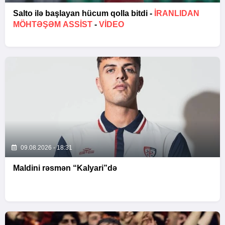
Salto ilə başlayan hücum qolla bitdi -
İRANLIDAN
MÖHTƏŞƏM ASSIST
-
VİDEO
09.08.2026 - 18:31
Maldini rəsmən “Kalyari”də