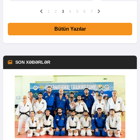
1
2
3
4
5
6
7
Bütün Yazılar
SON XƏBƏRLƏR