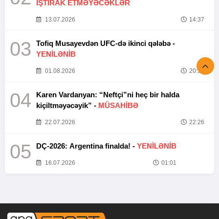
İŞTİRAK ETMƏYƏCƏKLƏR
13.07.2026
14:37
03
Tofiq Musayevdən UFC-də ikinci qələbə -
YENİLƏNİB
01.08.2026
20:52
04
Karen Vardanyan: “Neftçi”ni heç bir halda
kiçiltməyəcəyik” -
MÜSAHİBƏ
22.07.2026
22:26
05
DÇ-2026: Argentina finalda! -
YENİLƏNİB
16.07.2026
01:01