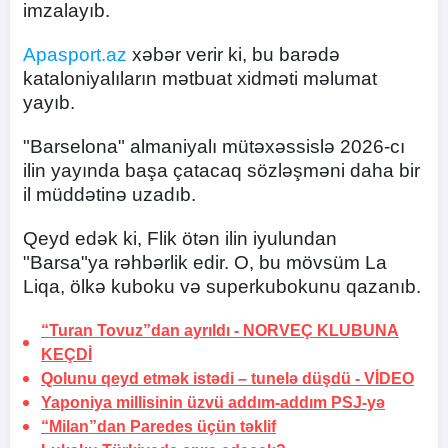
imzalayıb.
Apasport.az
xəbər verir ki, bu barədə
kataloniyalıların mətbuat xidməti məlumat
yayıb.
"Barselona" almaniyalı mütəxəssislə 2026-cı
ilin yayında başa çatacaq sözləşməni daha bir
il müddətinə uzadıb.
Qeyd edək ki, Flik ötən ilin iyulundan
"Barsa"ya rəhbərlik edir. O, bu mövsüm La
Liqa, ölkə kuboku və superkubokunu qazanıb.
“Turan Tovuz”dan ayrıldı -
NORVEÇ KLUBUNA
KEÇDİ
Qolunu qeyd etmək istədi –
tunelə düşdü
-
VİDEO
Yaponiya millisinin üzvü addım-addım PSJ-yə
“Milan”dan Paredes üçün təklif