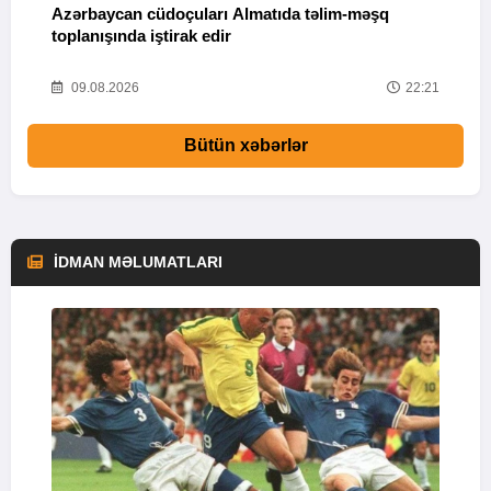
Azərbaycan cüdoçuları Almatıda təlim-məşq
T
toplanışında iştirak edir
v
25
09.08.2026
22:21
Bütün xəbərlər
İDMAN MƏLUMATLARI