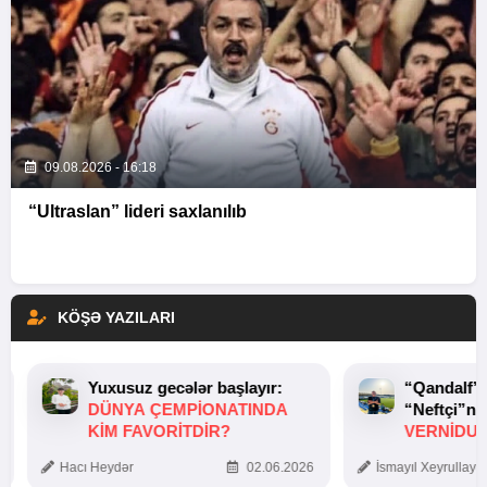
09.08.2026 - 16:18
“Ultraslan” lideri saxlanılıb
KÖŞƏ YAZILARI
Yuxusuz gecələr başlayır:
“Qandalf”
DÜNYA ÇEMPIONATINDA
“Neftçi”ni
KIM FAVORITDIR?
VERNİDUB
TOXUNUŞ
Hacı Heydər
02.06.2026
İsmayıl Xeyrullaye