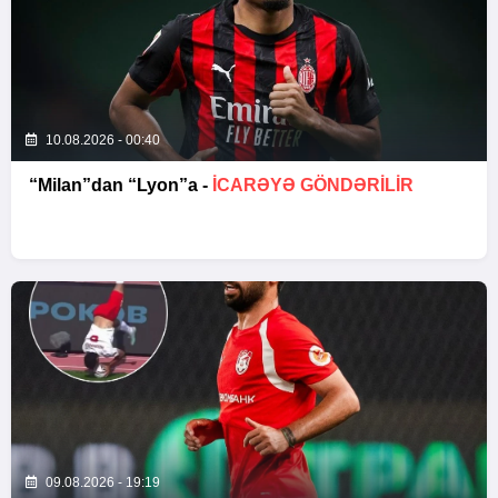
10.08.2026 - 00:40
“Milan”dan “Lyon”a -
İCARƏYƏ GÖNDƏRİLİR
09.08.2026 - 19:19