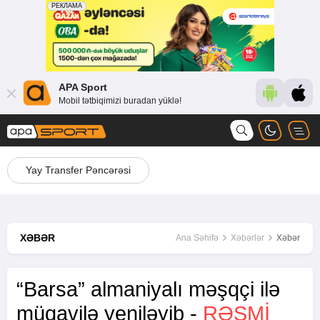
APA Sport
Mobil tətbiqimizi buradan yüklə!
Yay Transfer Pəncərəsi
XƏBƏR
Ana Səhifə
Xəbərlər
Xəbər
“Barsa” almaniyalı məşqçi ilə
müqavilə yeniləyib -
RƏSMİ