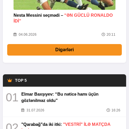
Nesta Messini seçmədi –
“ƏN GÜCLÜ RONALDO
“
IDI”
V
20
04.06.2026
20:11
Digərləri
TOP 5
01
Elmar Baxşıyev: “Bu nəticə hamı üçün
gözlənilməz oldu”
31.07.2026
16:26
02
"Qarabağ"da iki itki:
"VESTRİ" İLƏ MATÇDA