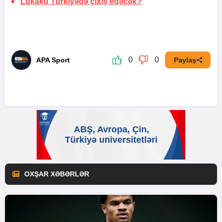
Lukaku Türkiyədə çıxış edəcək?
0
0
APA Sport
Paylaş
OXŞAR XƏBƏRLƏR