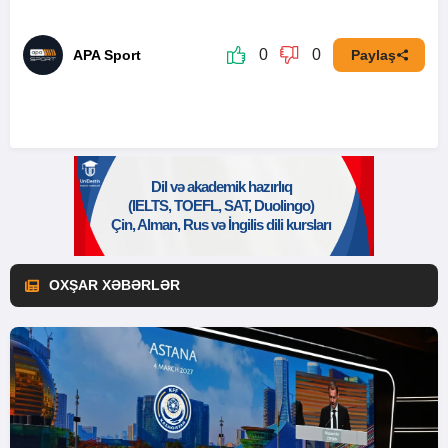
0
0
APA Sport
Paylaş
OXŞAR XƏBƏRLƏR