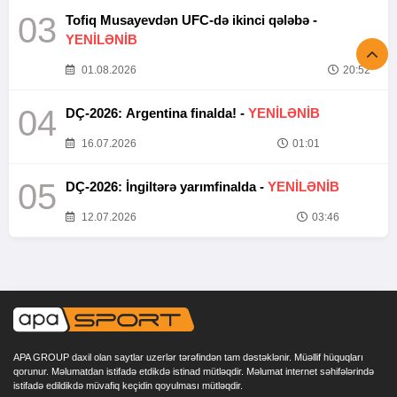
03
Tofiq Musayevdən UFC-də ikinci qələbə -
YENİLƏNİB
01.08.2026
20:52
04
DÇ-2026: Argentina finalda! -
YENİLƏNİB
16.07.2026
01:01
05
DÇ-2026: İngiltərə yarımfinalda -
YENİLƏNİB
12.07.2026
03:46
APA GROUP daxil olan saytlar uzerlər tərəfindən tam dəstəklənir. Müəllif hüquqları
qorunur. Məlumatdan istifadə etdikdə istinad mütləqdir. Məlumat internet səhifələrində
istifadə edildikdə müvafiq keçidin qoyulması mütləqdir.