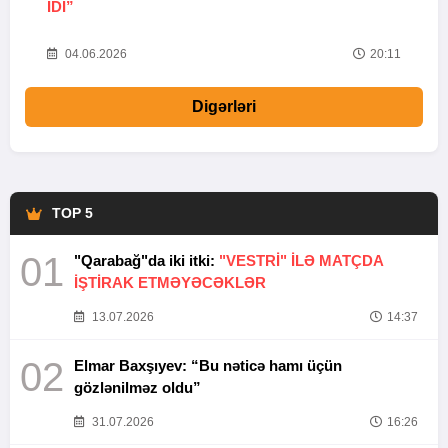
IDI”
V
20
04.06.2026
20:11
Digərləri
TOP 5
01
"Qarabağ"da iki itki:
"VESTRİ" İLƏ MATÇDA
İŞTİRAK ETMƏYƏCƏKLƏR
13.07.2026
14:37
02
Elmar Baxşıyev: “Bu nəticə hamı üçün
gözlənilməz oldu”
31.07.2026
16:26