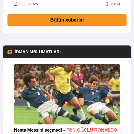
01
05.08.2026
23:50
Bütün xəbərlər
İDMAN MƏLUMATLARI
Nesta Messini seçmədi –
“ƏN GÜCLÜ RONALDO
“