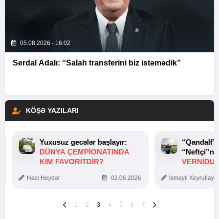
05.08.2026 - 16:02
Serdal Adalı: “Salah transferini biz istəmədik”
KÖŞƏ YAZILARI
Yuxusuz gecələr başlayır:
“Qandalf”
DÜNYA ÇEMPIONATINDA
“Neftçi”ni
KIM FAVORITDIR?
VERNİDUB
TOXUNUŞ
Hacı Heydər
02.06.2026
İsmayıl Xeyrullaye
1
2
3
4
5
6
7