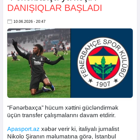
DANIŞIQLAR BAŞLADI
10.06.2026 - 20:47
“Fənərbaxça” hücum xəttini gücləndirmək
üçün transfer çalışmalarını davam etdirir.
Apasport.az
xəbər verir ki, italiyalı jurnalist
Nikolo Şiranın məlumatına görə, İstanbul