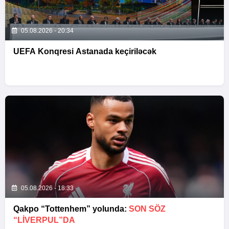
05.08.2026 - 20:34
UEFA Konqresi Astanada keçiriləcək
05.08.2026 - 18:33
Qakpo “Tottenhem” yolunda:
SON SÖZ
“LIVERPUL”DA