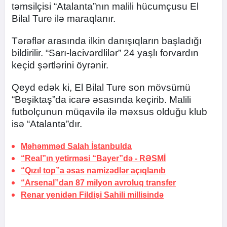
təmsilçisi “Atalanta”nın malili hücumçusu El
Bilal Ture ilə maraqlanır.
Tərəflər arasında ilkin danışıqların başladığı
bildirilir. “Sarı-lacivərdlilər” 24 yaşlı forvardın
keçid şərtlərini öyrənir.
Qeyd edək ki, El Bilal Ture son mövsümü
“Beşiktaş”da icarə əsasında keçirib. Malili
futbolçunun müqavilə ilə məxsus olduğu klub
isə “Atalanta”dır.
Məhəmməd Salah
İstanbulda
“Real”ın yetirməsi “Bayer”də -
RƏSMİ
“Qızıl top”a əsas namizədlər açıqlanıb
“Arsenal”dan 87 milyon avroluq transfer
Renar yenidən Fildişi Sahili millisində