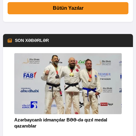
Bütün Yazılar
SON XƏBƏRLƏR
Azərbaycanlı idmançılar BƏƏ-də qızıl medal
Ç
qazanıblar
Y