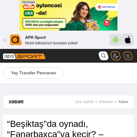
APA Sport
Mobil tətbiqimizi buradan yüklə!
Yay Transfer Pəncərəsi
XƏBƏR
Ana Səhifə
Xəbərlər
Xəbər
“Beşiktaş”da oynadı,
“Fənərbaxça”ya keçir? –