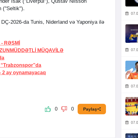
der İsak ("Liverpul"), Qustav Nilsson
("Seltik").
07.0
 DÇ-2026-da Tunis, Niderland və Yaponiya ilə
 -
RƏSMİ
ZUNMÜDDƏTLİ MÜQAVİLƏ
07.0
da
“Trabzonspor”da
-
2 ay oynamayacaq
07.0
0
0
Paylaş
07.0