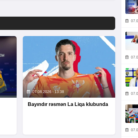
07.0
07.0
07.08.2026 - 13:38
07.0
Bayındır rəsmən La Liqa klubunda
07.0