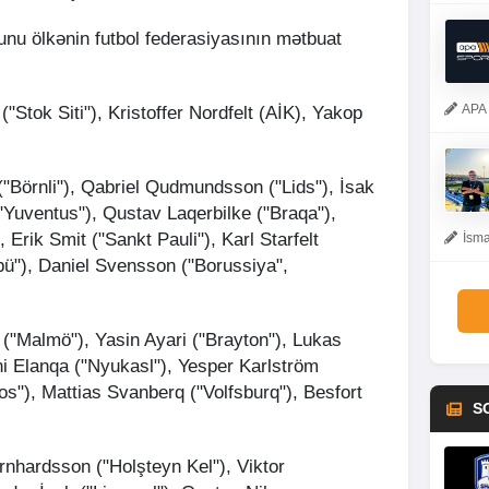
bunu ölkənin futbol federasiyasının mətbuat
APA 
"Stok Siti"), Kristoffer Nordfelt (AİK), Yakop
"Börnli"), Qabriel Qudmundsson ("Lids"), İsak
("Yuventus"), Qustav Laqerbilke ("Braqa"),
, Erik Smit ("Sankt Pauli"), Karl Starfelt
İsma
llbü"), Daniel Svensson ("Borussiya",
 ("Malmö"), Yasin Ayari ("Brayton"), Lukas
ni Elanqa ("Nyukasl"), Yesper Karlström
s"), Mattias Svanberq ("Volfsburq"), Besfort
S
nhardsson ("Holşteyn Kel"), Viktor