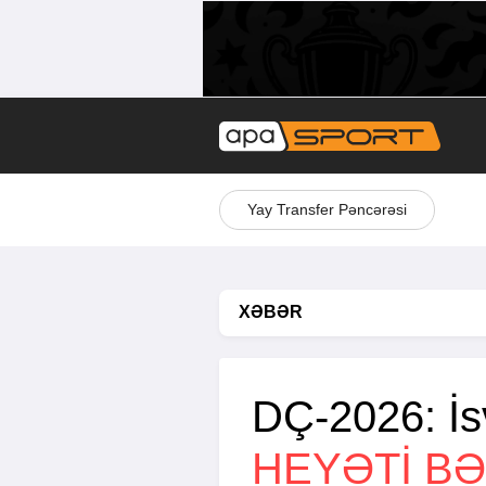
Yay Transfer Pəncərəsi
XƏBƏR
DÇ-2026: İsv
HEYƏTİ BƏ