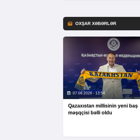
OXŞAR XƏBƏRLƏR
07.08.2026 - 13:54
Qazaxıstan millisinin yeni baş
məşqçisi bəlli oldu