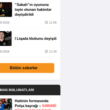
“Sabah”ın oyununa
təyin olunan hakimlər
dəyişdirildi
8.2026
11:56
I Liqada klubunu dəyişdi
8.2026
11:34
Bütün xəbərlər
DMAN MƏLUMATLARI
Haitinin formasında
Polşa bayrağı –
SƏBƏBI