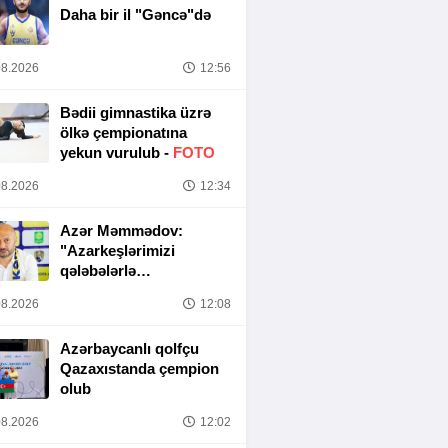
Daha bir il "Gəncə"də
8.2026
12:56
Bədii gimnastika üzrə
ölkə çempionatına
yekun vurulub -
FOTO
8.2026
12:34
Azər Məmmədov:
"Azarkeşlərimizi
qələbələrlə
sevindirəcəyik"
8.2026
12:08
Azərbaycanlı qolfçu
Qazaxıstanda çempion
olub
8.2026
12:02