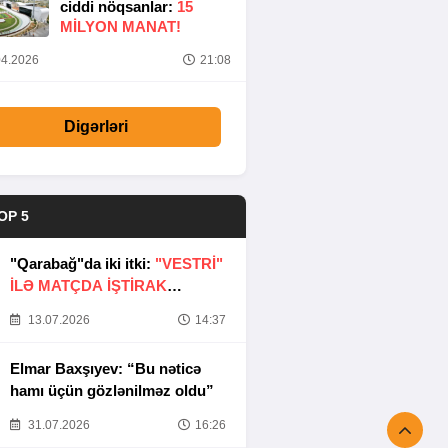
ciddi nöqsanlar:
15
MILYON MANAT!
4.2026
21:08
Digərləri
OP 5
"Qarabağ"da iki itki:
"VESTRİ"
İLƏ MATÇDA İŞTİRAK
ETMƏYƏCƏKLƏR
13.07.2026
14:37
Elmar Baxşıyev: “Bu nəticə
hamı üçün gözlənilməz oldu”
31.07.2026
16:26