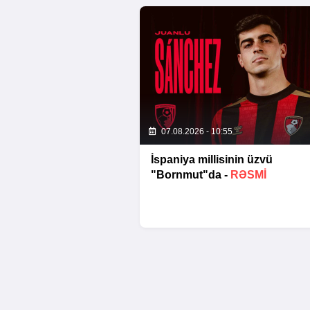
07.08.2026 - 10:55
İspaniya millisinin üzvü
"Bornmut"da -
RƏSMİ