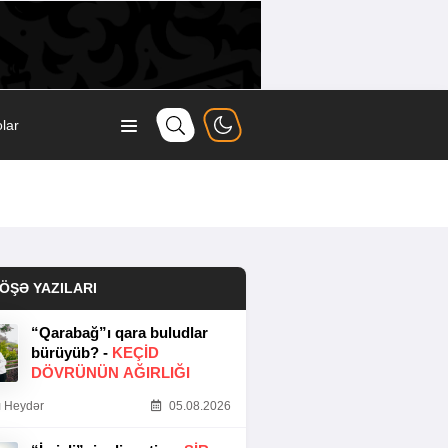
lar
ÖŞƏ YAZILARI
“Qarabağ”ı qara buludlar
bürüyüb? -
KEÇID
DÖVRÜNÜN AĞIRLIĞI
 Heydər
05.08.2026