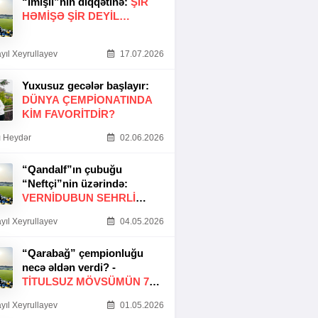
“İmişli”nin diqqətinə:
ŞIR
HƏMIŞƏ ŞIR DEYIL…
yıl Xeyrullayev
17.07.2026
Yuxusuz gecələr başlayır:
DÜNYA ÇEMPIONATINDA
KIM FAVORITDIR?
 Heydər
02.06.2026
“Qandalf”ın çubuğu
“Neftçi”nin üzərində:
VERNİDUBUN SEHRLİ
TOXUNUŞU
yıl Xeyrullayev
04.05.2026
“Qarabağ” çempionluğu
necə əldən verdi? -
TITULSUZ MÖVSÜMÜN 7
SƏBƏBI
yıl Xeyrullayev
01.05.2026