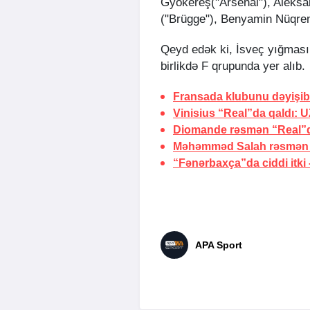
Gyökereş("Arsenal"), Aleksan
("Brügge"), Benyamin Nüqren 
Qeyd edək ki, İsveç yığması
birlikdə F qrupunda yer alıb.
Fransada klubunu dəyişib
Vinisius “Real”da qaldı:
U
Diomande rəsmən “Real”
Məhəmməd Salah rəsmən 
“Fənərbaxça”da ciddi itki 
APA Sport