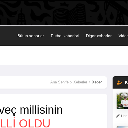
Bütün xəbərlər
Futbol xəbərləri
Digər xəbərlər
Video
Ana Səhifə
Xəbərlər
Xəbər
K
eç millisinin
Hacı
LLİ OLDU