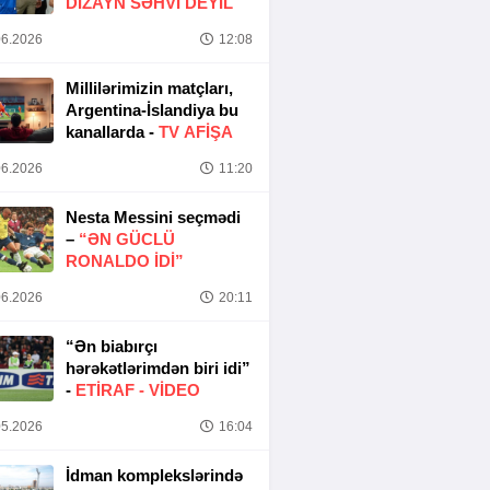
DIZAYN SƏHVI DEYIL
6.2026
12:08
Millilərimizin matçları,
Argentina-İslandiya bu
kanallarda -
TV AFİŞA
6.2026
11:20
Nesta Messini seçmədi
–
“ƏN GÜCLÜ
RONALDO IDI”
6.2026
20:11
“Ən biabırçı
hərəkətlərimdən biri idi”
-
ETIRAF -
VİDEO
5.2026
16:04
İdman komplekslərində