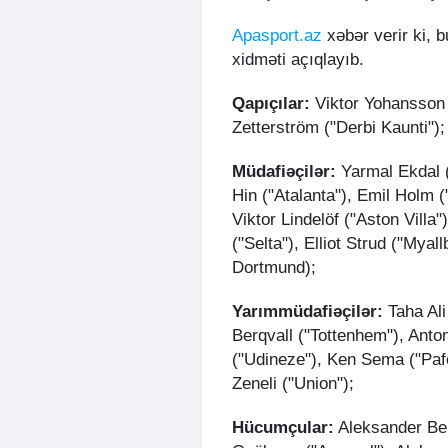
Apasport.az
xəbər verir ki, 
xidməti açıqlayıb.
Qapıçılar:
Viktor Yohansson (
Zetterström ("Derbi Kaunti");
Müdafiəçilər:
Yarmal Ekdal (
Hin ("Atalanta"), Emil Holm 
Viktor Lindelöf ("Aston Villa")
("Selta"), Elliot Strud ("Mya
Dortmund);
Yarımmüdafiəçilər:
Taha Ali
Berqvall ("Tottenhem"), Anto
("Udineze"), Ken Sema ("Pafo
Zeneli ("Union");
Hücumçular:
Aleksander Ber