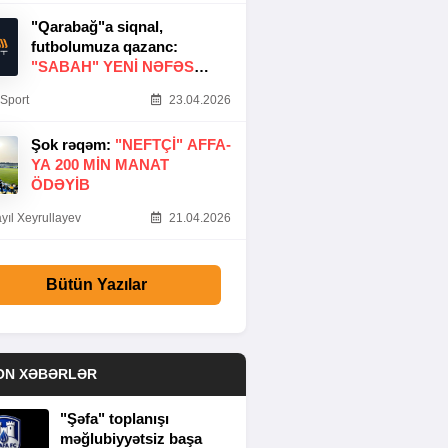
"Qarabağ"a siqnal,
futbolumuza qazanc:
"SABAH" YENI NƏFƏS
GƏTIRDI
Sport
23.04.2026
Şok rəqəm:
"NEFTÇI" AFFA-
YA 200 MIN MANAT
ÖDƏYIB
yıl Xeyrullayev
21.04.2026
Bütün Yazılar
ON XƏBƏRLƏR
"Şəfa" toplanışı
məğlubiyyətsiz başa