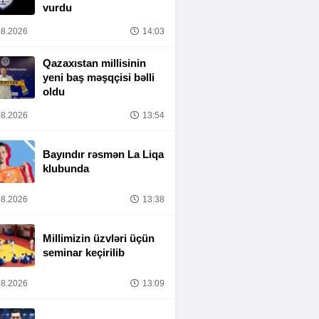
vurdu
8.2026
14:03
Qazaxıstan millisinin
yeni baş məşqçisi bəlli
oldu
8.2026
13:54
Bayındır rəsmən La Liqa
klubunda
8.2026
13:38
Millimizin üzvləri üçün
seminar keçirilib
8.2026
13:09