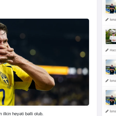
İsma
Hacı
İsma
İsma
ilkin heyəti bəlli olub.