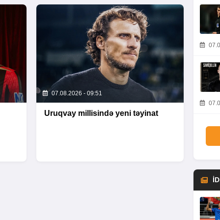
07.0
07.08.2026 - 09:51
07.0
Uruqvay millisində yeni təyinat
İ