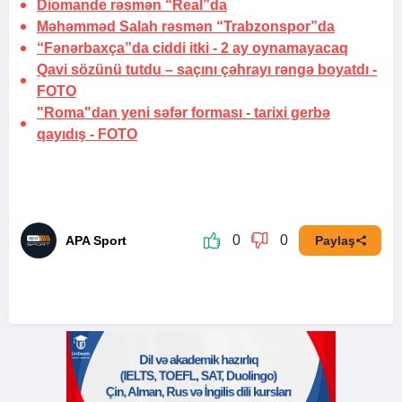
Diomande rəsmən “Real”da
Məhəmməd Salah rəsmən “Trabzonspor”da
“Fənərbaxça”da ciddi itki -
2 ay oynamayacaq
Qavi sözünü tutdu –
saçını çəhrayı rəngə boyatdı
-
FOTO
"Roma"dan yeni səfər forması -
tarixi gerbə
qayıdış
-
FOTO
0
0
APA Sport
Paylaş