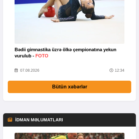
Bədii gimnastika üzrə ölkə çempionatına yekun
A
vurulub -
FOTO
s
56
07.08.2026
12:34
Bütün xəbərlər
İDMAN MƏLUMATLARI