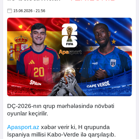
15.06.2026 - 21:56
DÇ-2026-nın qrup mərhələsində növbəti
oyunlar keçirilir.
Apasport.az
xəbər verir ki, H qrupunda
İspaniya millisi Kabo-Verde ilə qarşılaşıb.