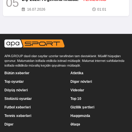
05
16.07.2026
01:01
APA GROUP daxil olan saytlar uzerlər tərəfindən tam dəstəklənir. Müəllif hüquqları
qorunur. Məlumatdan istifadə etdikdə istinad mütləqdir. Məlumat internet səhifələrində
istifadə edildikdə müvafiq keçidin qoyulması mütləqdir.
Bütün xəbərlər
Atletika
Top oyunlar
Digər növləri
Döyüş növləri
Videolar
Stolüstü oyunlar
Top 10
Futbol xəbərləri
Gizlilik şərtləri
Tennis xəbərləri
Haqqımızda
Digər
Əlaqə