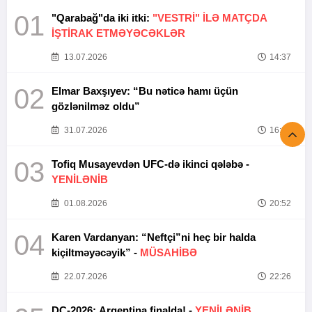
01
"Qarabağ"da iki itki:
"VESTRİ" İLƏ MATÇDA
İŞTİRAK ETMƏYƏCƏKLƏR
13.07.2026
14:37
02
Elmar Baxşıyev: “Bu nəticə hamı üçün
gözlənilməz oldu”
31.07.2026
16:26
03
Tofiq Musayevdən UFC-də ikinci qələbə -
YENİLƏNİB
01.08.2026
20:52
04
Karen Vardanyan: “Neftçi”ni heç bir halda
kiçiltməyəcəyik” -
MÜSAHİBƏ
22.07.2026
22:26
DÇ-2026: Argentina finalda! -
YENİLƏNİB