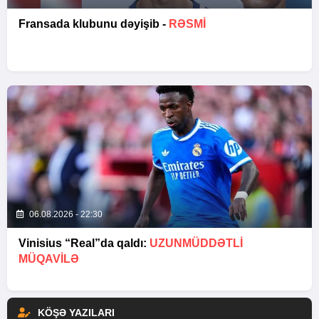
Fransada klubunu dəyişib -
RƏSMİ
06.08.2026 - 22:30
Vinisius “Real”da qaldı:
UZUNMÜDDƏTLİ
MÜQAVİLƏ
KÖŞƏ YAZILARI