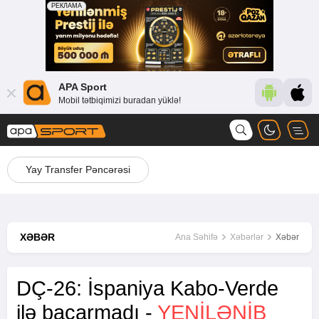
APA Sport
Mobil tətbiqimizi buradan yüklə!
Yay Transfer Pəncərəsi
XƏBƏR
Ana Səhifə
Xəbərlər
Xəbər
DÇ-26: İspaniya Kabo-Verde
ilə bacarmadı -
YENİLƏNİB