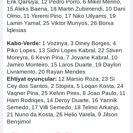
Erik Qarsiya, 12 Pedro Porro, 6 Mikel Merino,
15 Aleks Baena, 18 Martin Zubimendi, 10 Dani
Olmo, 11 Yeremi Pino, 17 Niko Uilyams, 19
Lamin Yamal, 25 Viktor Munyos, 26 Borxa
İqlesias
Kabo-Verde:
1 Vozinya, 3 Diney Borges, 4
Piko Lopes, 13 Sidni Lopes Kabral, 22 Stiven
Moreyra, 6 Kevin Pina, 7 Jovane Kabral, 10
Jamiro Monteiro, 15 Laros Duarte, 19 Daylon
Livramento, 20 Rayan Mendes
Ehtiyat oyunçular:
12 Marsio Roza, 23 Si
Cey dos Santos, 2 Stopira, 5 Loqan Kosta, 24
Vaqner Pina, 25 Kelvin Pires, 8 Joao Paulo, 11
Harri Rodriqes, 14 Deroy Duarte, 16 Yannik
Semedo, 17 Villi Semedo, 18 Telmo Arkanjo,
21 Nuno da Kosta, 26 Helio Varela, 9 Jilson
Benşimol