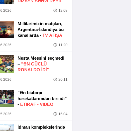
DIZAYN SƏHVI DEYIL
6.2026
12:08
Millilərimizin matçları,
Argentina-İslandiya bu
kanallarda -
TV AFİŞA
6.2026
11:20
Nesta Messini seçmədi
–
“ƏN GÜCLÜ
RONALDO IDI”
6.2026
20:11
“Ən biabırçı
hərəkətlərimdən biri idi”
-
ETIRAF -
VİDEO
5.2026
16:04
İdman komplekslərində