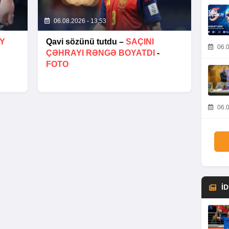
06.08.2026 - 13:53
AY
Qavi sözünü tutdu –
SAÇINI
06.0
ÇƏHRAYI RƏNGƏ BOYATDI
-
FOTO
06.0
İ