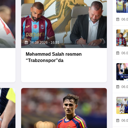
06.0
06.08.2026 - 16:31
06.0
Məhəmməd Salah rəsmən
“Trabzonspor”da
06.0
06.0