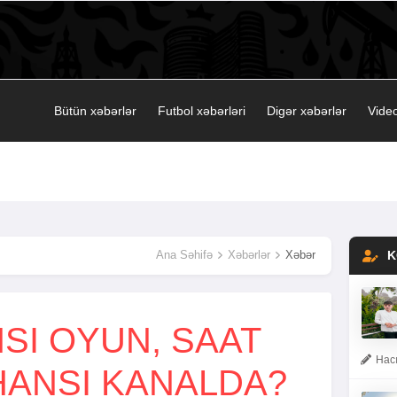
Bütün xəbərlər
Futbol xəbərləri
Digər xəbərlər
Video
Ana Səhifə
Xəbərlər
Xəbər
K
NSI OYUN, SAAT
Hacı
HANSI KANALDA?