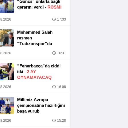
“Gəncə” onlarla bağlı
qərarını verdi -
RƏSMİ
8.2026
17:33
Məhəmməd Salah
rəsmən
“Trabzonspor”da
8.2026
16:31
“Fənərbaxça”da ciddi
itki -
2 AY
OYNAMAYACAQ
8.2026
16:08
Millimiz Avropa
çempionatına hazırlığını
başa vurub
8.2026
15:28