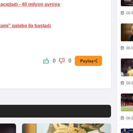
 açıqladı -
40 milyon avroya
06.0
yami” qələbə ilə başladı
06.0
0
0
Paylaş
06.0
06.0