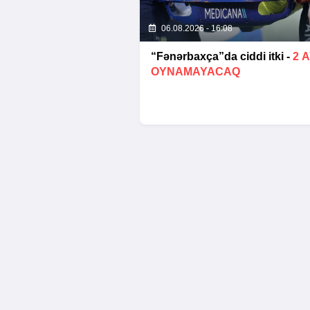
06.08.2026 - 16:08
“Fənərbaxça”da ciddi itki -
2 
OYNAMAYACAQ