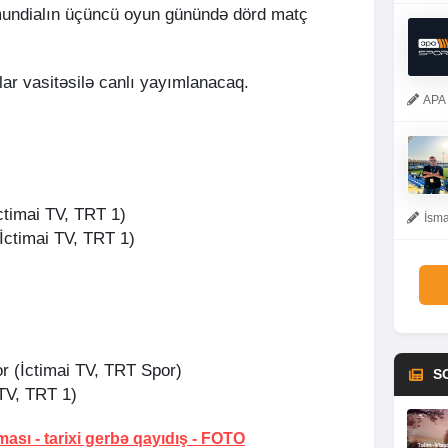
 mundialın üçüncü oyun günündə dörd matç
lar vasitəsilə canlı yayımlanacaq.
APA 
ctimai TV, TRT 1)
İsma
İctimai TV, TRT 1)
or (İctimai TV, TRT Spor)
S
 TV, TRT 1)
ması -
tarixi gerbə qayıdış
-
FOTO