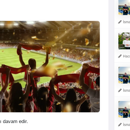
İsma
Hacı
İsma
ı davam edir.
İsma