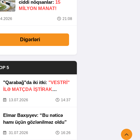
ciddi nöqsanlar:
15
MILYON MANAT!
4.2026
21:08
Digərləri
OP 5
"Qarabağ"da iki itki:
"VESTRİ"
İLƏ MATÇDA İŞTİRAK
ETMƏYƏCƏKLƏR
13.07.2026
14:37
Elmar Baxşıyev: “Bu nəticə
hamı üçün gözlənilməz oldu”
31.07.2026
16:26