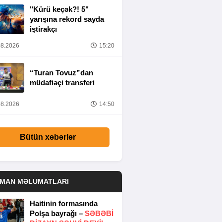
"Kürü keçək?! 5"
yarışına rekord sayda
iştirakçı
8.2026
15:20
“Turan Tovuz”dan
müdafiəçi transferi
8.2026
14:50
Bütün xəbərlər
DMAN MƏLUMATLARI
Haitinin formasında
Polşa bayrağı –
SƏBƏBI