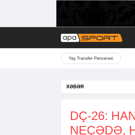
Yay Transfer Pəncərəsi
XƏBƏR
DÇ-26: HA
NEÇƏDƏ, 