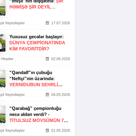
“İmişli”nin diqqətinə:
ŞIR
HƏMIŞƏ ŞIR DEYIL…
yıl Xeyrullayev
17.07.2026
Yuxusuz gecələr başlayır:
DÜNYA ÇEMPIONATINDA
KIM FAVORITDIR?
 Heydər
02.06.2026
“Qandalf”ın çubuğu
“Neftçi”nin üzərində:
VERNİDUBUN SEHRLİ
TOXUNUŞU
yıl Xeyrullayev
04.05.2026
“Qarabağ” çempionluğu
necə əldən verdi? -
TITULSUZ MÖVSÜMÜN 7
SƏBƏBI
yıl Xeyrullayev
01.05.2026