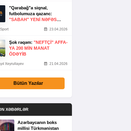
"Qarabağ"a siqnal,
futbolumuza qazanc:
"SABAH" YENI NƏFƏS
GƏTIRDI
Sport
23.04.2026
Şok rəqəm:
"NEFTÇI" AFFA-
YA 200 MIN MANAT
ÖDƏYIB
yıl Xeyrullayev
21.04.2026
Bütün Yazılar
ON XƏBƏRLƏR
Azərbaycanın boks
millisi Türkmənistan