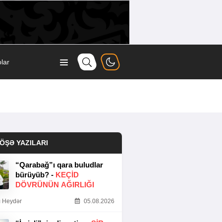
lar
ÖŞƏ YAZILARI
“Qarabağ”ı qara buludlar
bürüyüb? -
KEÇID
DÖVRÜNÜN AĞIRLIĞI
 Heydər
05.08.2026