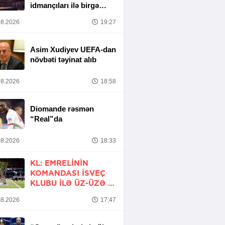
idmançıları ilə birgə
Bakıda hazırlığa
8.2026
19:27
başlayıb
Asim Xudiyev UEFA-dan
növbəti təyinat alıb
8.2026
18:58
Diomande rəsmən
“Real”da
8.2026
18:33
KL: EMRELININ
KOMANDASI İSVEÇ
KLUBU ILƏ ÜZ-ÜZƏ -
YENİLƏNİR
8.2026
17:47