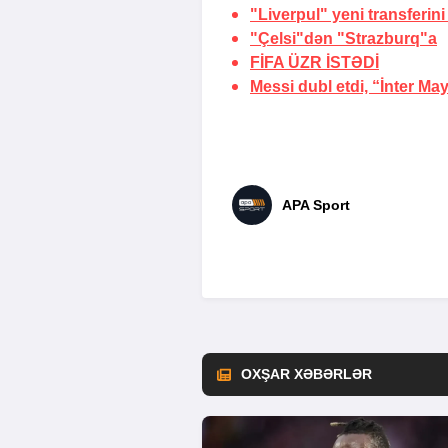
"Liverpul" yeni transferini
"Çelsi"dən "Strazburq"a
FİFA
ÜZR İSTƏDİ
Messi dubl etdi, “İnter Ma
APA Sport
OXŞAR XƏBƏRLƏR