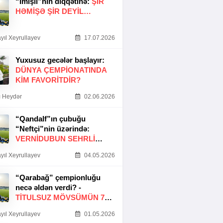
“İmişli”nin diqqətinə:
ŞIR
HƏMIŞƏ ŞIR DEYIL…
yıl Xeyrullayev
17.07.2026
Yuxusuz gecələr başlayır:
DÜNYA ÇEMPIONATINDA
KIM FAVORITDIR?
 Heydər
02.06.2026
“Qandalf”ın çubuğu
“Neftçi”nin üzərində:
VERNİDUBUN SEHRLİ
TOXUNUŞU
yıl Xeyrullayev
04.05.2026
“Qarabağ” çempionluğu
necə əldən verdi? -
TITULSUZ MÖVSÜMÜN 7
SƏBƏBI
yıl Xeyrullayev
01.05.2026