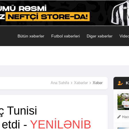
Bütün xəbərlər
Futbol xəbərləri
Digər xəbərlər
Video
Ana Səhifə
Xəbərlər
Xəbər
K
ç Tunisi
Hacı
etdi -
YENİLƏNİB