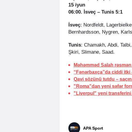
15 iyun
06:00. İsveç – Tunis 5:1
İsveç
: Nordfeldt, Lagerbielk
Bernhardsson, Nygren, Karls
Tunis
: Chamakh, Abdi, Talbi
Şkiri, Slimane, Saad.
Məhəmməd Salah rəsmən 
“Fənərbaxça”da ciddi itki 
Qavi sözünü tutdu –
saçın
"Roma"dan yeni səfər for
"Liverpul" yeni transferini
APA Sport