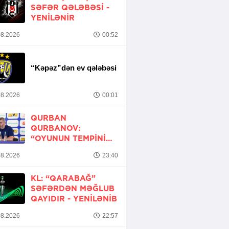
SƏFƏR QƏLƏBƏSI -
YENİLƏNİR
8.2026
00:52
“Kəpəz”dən ev qələbəsi
8.2026
00:01
QURBAN
QURBANOV:
“OYUNUN TEMPINI
ARTIRMALI IDIK”
8.2026
23:40
KL: “QARABAĞ”
SƏFƏRDƏN MƏĞLUB
QAYIDIR -
YENİLƏNİB
8.2026
22:57