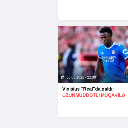
06.08.2026 - 22:30
Vinisius “Real”da qaldı:
UZUNMÜDDƏTLİ MÜQAVİLƏ