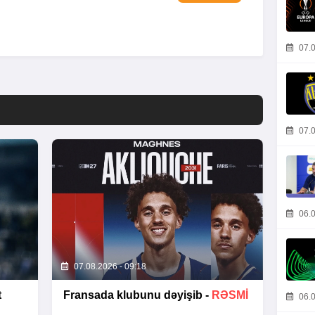
07.0
07.0
06.0
07.08.2026 - 09:18
t
Fransada klubunu dəyişib -
RƏSMİ
06.0