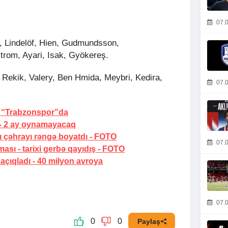
07.0
e, Lindelöf, Hien, Gudmundsson,
trom, Ayari, Isak, Gyökereş.
, Rekik, Valery, Ben Hmida, Meybri, Kedira,
07.0
“Trabzonspor”da
-
2 ay oynamayacaq
ı çəhrayı rəngə boyatdı
-
FOTO
07.0
ması -
tarixi gerbə qayıdış
-
FOTO
 açıqladı -
40 milyon avroya
07.0
0
0
Paylaş