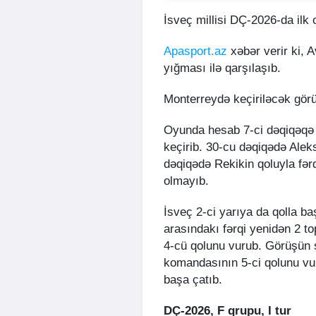
İsveç millisi DÇ-2026-da ilk
Apasport.az
xəbər verir ki, A
yığması ilə qarşılaşıb.
Monterreydə keçiriləcək görüş
Oyunda hesab 7-ci dəqiqəqə aç
keçirib. 30-cu dəqiqədə Aleks
dəqiqədə Rekikin qoluyla fər
olmayıb.
İsveç 2-ci yarıya da qolla b
arasındakı fərqi yenidən 2 t
4-cü qolunu vurub. Görüşün 
komandasının 5-ci qolunu vur
başa çatıb.
DÇ-2026, F qrupu, I tur