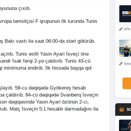
 oyununa çıxıb.
vropa təmsilçisi F qrupunun ilk turunda Tunis
APA 
 Bakı vaxtı ilə saat 06:00-da start götürüb.
ılıb. Tunis əsilli Yasin Ayari İsveçi önə
andr İsak fərqi 2-yə çatdıırb. Tunis 43-cü
İsma
qi minimuma endirib. İlk hissədə başqa qol
aşlayıb. 59-cu dəqiqədə Gyökereş hesab
opa çatdırıb. 84-cü dəqiqədə Svanberq İsveçin
son dəqiqəsində Yasin Ayari özünün 2-ci,
ub. Matç İsveçin 5:1 hesablı darmadağını ilə
S