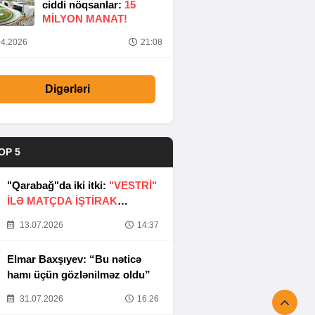
ciddi nöqsanlar:
15
MILYON MANAT!
4.2026
21:08
Digərləri
OP 5
"Qarabağ"da iki itki:
"VESTRİ"
İLƏ MATÇDA İŞTİRAK
ETMƏYƏCƏKLƏR
13.07.2026
14:37
Elmar Baxşıyev: “Bu nəticə
hamı üçün gözlənilməz oldu”
31.07.2026
16:26