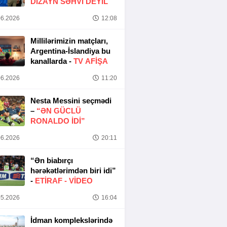
DIZAYN SƏHVI DEYIL
6.2026
12:08
Millilərimizin matçları,
Argentina-İslandiya bu
kanallarda -
TV AFİŞA
6.2026
11:20
Nesta Messini seçmədi
–
“ƏN GÜCLÜ
RONALDO IDI”
6.2026
20:11
“Ən biabırçı
hərəkətlərimdən biri idi”
-
ETIRAF -
VİDEO
5.2026
16:04
İdman komplekslərində