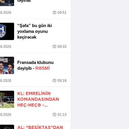
təyinat
8.2026
09:51
“Şəfa” bu gün iki
yoxlama oyunu
keçirəcək
8.2026
09:33
Fransada klubunu
dəyişib -
RƏSMİ
8.2026
09:18
KL: EMRELININ
KOMANDASINDAN
HEÇ-HEÇƏ -
YENİLƏNİB
8.2026
01:13
AL: “BEŞIKTAŞ”DAN