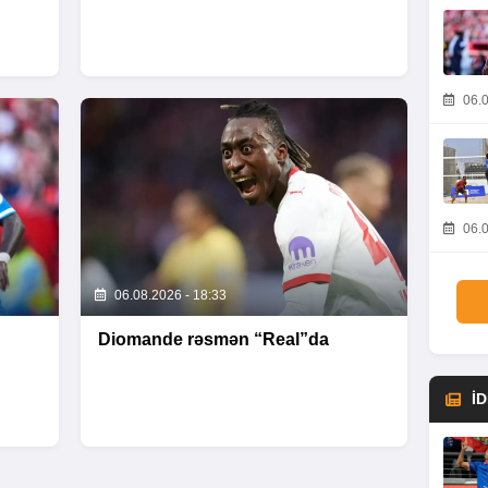
06.0
06.0
06.08.2026 - 18:33
Diomande rəsmən “Real”da
İ