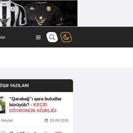
lar
ÖŞƏ YAZILARI
“Qarabağ”ı qara buludlar
bürüyüb? -
KEÇID
DÖVRÜNÜN AĞIRLIĞI
 Heydər
05.08.2026