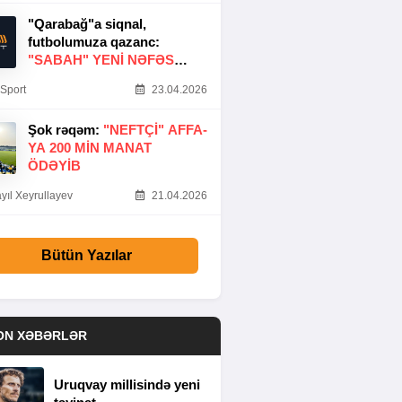
"Qarabağ"a siqnal,
futbolumuza qazanc:
"SABAH" YENI NƏFƏS
GƏTIRDI
Sport
23.04.2026
Şok rəqəm:
"NEFTÇI" AFFA-
YA 200 MIN MANAT
ÖDƏYIB
yıl Xeyrullayev
21.04.2026
Bütün Yazılar
ON XƏBƏRLƏR
Uruqvay millisində yeni