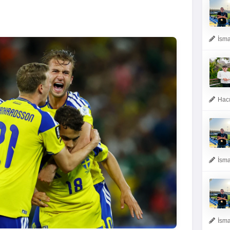
İsma
Hacı
İsma
İsma