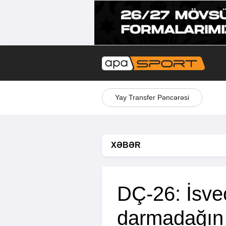
Yay Transfer Pəncərəsi
XƏBƏR
DÇ-26: İsve
darmadağın 