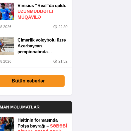
Vinisius “Real”da qaldı:
UZUNMÜDDƏTLİ
MÜQAVİLƏ
8.2026
22:30
Çimərlik voleybolu üzrə
Azərbaycan
çempionatında
yarımfinal mərhələsi
8.2026
21:52
başa çatıb
Bütün xəbərlər
DMAN MƏLUMATLARI
Haitinin formasında
Polşa bayrağı –
SƏBƏBI