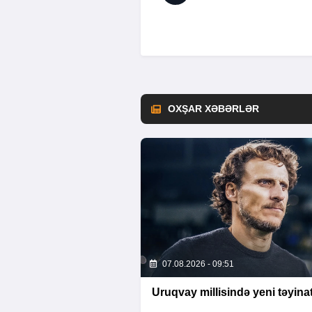
OXŞAR XƏBƏRLƏR
07.08.2026 - 09:51
Uruqvay millisində yeni təyina