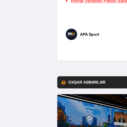
Renar yenidən Fildişi Sahil
APA Sport
OXŞAR XƏBƏRLƏR