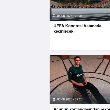
05.08.2026 - 20:34
UEFA Konqresi Astanada
keçiriləcək
05.08.2026 - 17:25
Acunun komandasından reko