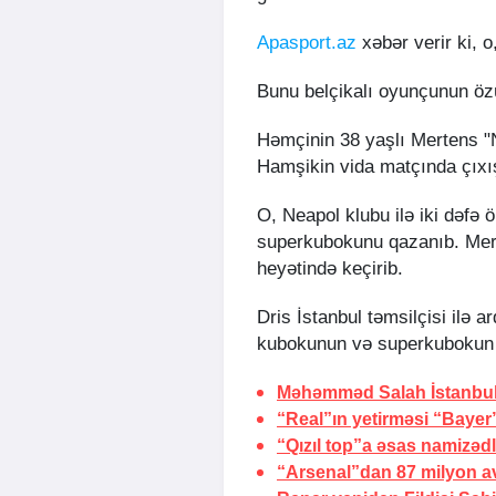
Apasport.az
xəbər verir ki, 
Bunu belçikalı oyunçunun öz
Həmçinin 38 yaşlı Mertens 
Hamşikin vida matçında çıxış
O, Neapol klubu ilə iki dəfə ö
superkubokunu qazanıb. Mer
heyətində keçirib.
Dris İstanbul təmsilçisi ilə 
kubokunun və superkubokun q
Məhəmməd Salah
İstanbu
“Real”ın yetirməsi “Bayer
“Qızıl top”a əsas namizədl
“Arsenal”dan 87 milyon av