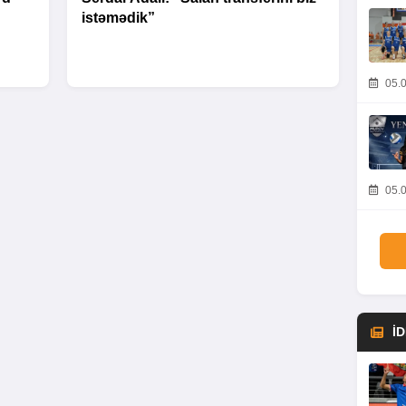
istəmədik”
05.0
05.0
İ