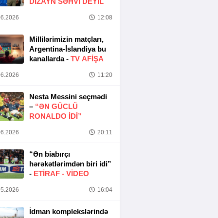
DIZAYN SƏHVI DEYIL
6.2026
12:08
Millilərimizin matçları,
Argentina-İslandiya bu
kanallarda -
TV AFİŞA
6.2026
11:20
Nesta Messini seçmədi
–
“ƏN GÜCLÜ
RONALDO IDI”
6.2026
20:11
“Ən biabırçı
hərəkətlərimdən biri idi”
-
ETIRAF -
VİDEO
5.2026
16:04
İdman komplekslərində