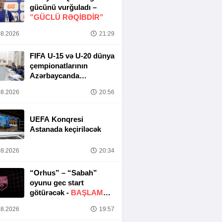
gücünü vurğuladı –
”GÜCLÜ RƏQİBDİR”
8.2026
21:29
FIFA U-15 və U-20 dünya
çempionatlarının
Azərbaycanda
keçirilməsi ilə bağlı
8.2026
20:56
Təşkilat Komitəsinin
iclası baş tutub
UEFA Konqresi
Astanada keçiriləcək
8.2026
20:34
“Orhus” – “Sabah”
oyunu gec start
götürəcək -
BAŞLAMA
SAATI DƏYIŞDIRILDI
8.2026
19:57