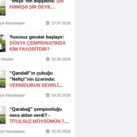
“İmişli”nin diqqətinə:
ŞIR
HƏMIŞƏ ŞIR DEYIL…
yıl Xeyrullayev
17.07.2026
Yuxusuz gecələr başlayır:
DÜNYA ÇEMPIONATINDA
KIM FAVORITDIR?
 Heydər
02.06.2026
“Qandalf”ın çubuğu
“Neftçi”nin üzərində:
VERNİDUBUN SEHRLİ
TOXUNUŞU
yıl Xeyrullayev
04.05.2026
“Qarabağ” çempionluğu
necə əldən verdi? -
TITULSUZ MÖVSÜMÜN 7
SƏBƏBI
yıl Xeyrullayev
01.05.2026