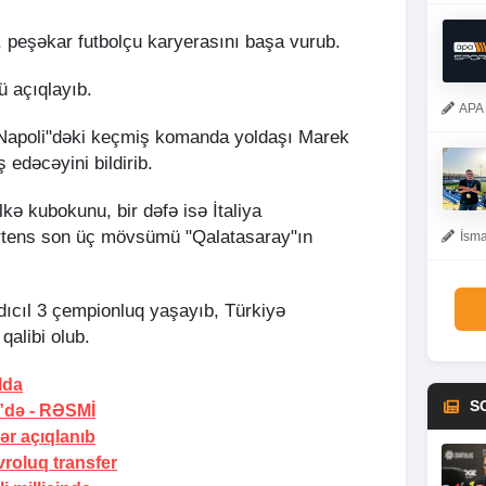
o, peşəkar futbolçu karyerasını başa vurub.
ü açıqlayıb.
APA 
"Napoli"dəki keçmiş komanda yoldaşı Marek
 edəcəyini bildirib.
lkə kubokunu, bir dəfə isə İtaliya
tens son üç mövsümü "Qalatasaray"ın
İsma
ardıcıl 3 çempionluq yaşayıb, Türkiyə
alibi olub.
lda
S
”də -
RƏSMİ
ər açıqlanıb
roluq transfer