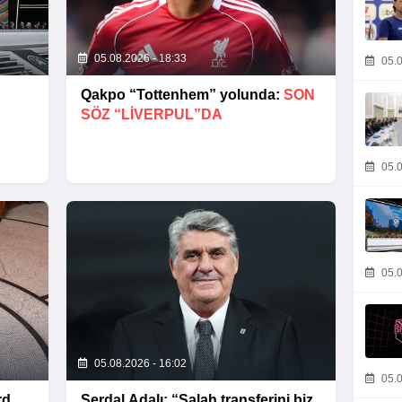
05.08.2026 - 18:33
05.0
Qakpo “Tottenhem” yolunda:
SON
SÖZ “LIVERPUL”DA
05.0
05.0
05.08.2026 - 16:02
05.0
rd
Serdal Adalı: “Salah transferini biz