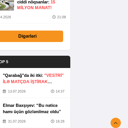
ciddi nöqsanlar:
15
MILYON MANAT!
4.2026
21:08
Digərləri
OP 5
"Qarabağ"da iki itki:
"VESTRİ"
İLƏ MATÇDA İŞTİRAK
ETMƏYƏCƏKLƏR
13.07.2026
14:37
Elmar Baxşıyev: “Bu nəticə
hamı üçün gözlənilməz oldu”
31.07.2026
16:26