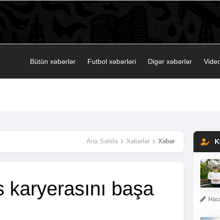
Bütün xəbərlər
Futbol xəbərləri
Digər xəbərlər
Video
Ana Səhifə
Xəbərlər
Xəbər
K
s karyerasını başa
Hacı