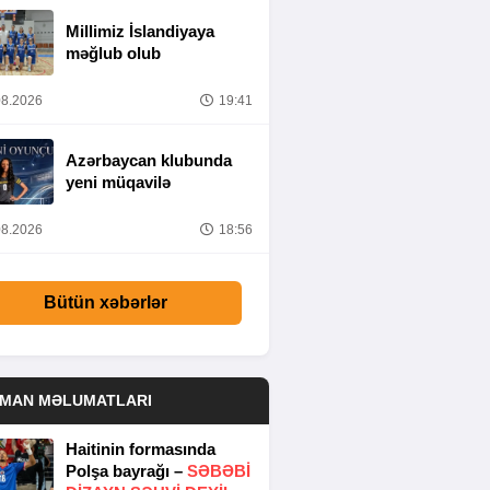
Millimiz İslandiyaya
məğlub olub
8.2026
19:41
Azərbaycan klubunda
yeni müqavilə
8.2026
18:56
Bütün xəbərlər
DMAN MƏLUMATLARI
Haitinin formasında
Polşa bayrağı –
SƏBƏBI