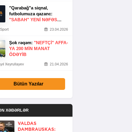
"Qarabağ"a siqnal,
futbolumuza qazanc:
"SABAH" YENI NƏFƏS
GƏTIRDI
Sport
23.04.2026
Şok rəqəm:
"NEFTÇI" AFFA-
YA 200 MIN MANAT
ÖDƏYIB
yıl Xeyrullayev
21.04.2026
Bütün Yazılar
ON XƏBƏRLƏR
VALDAS
DAMBRAUSKAS: