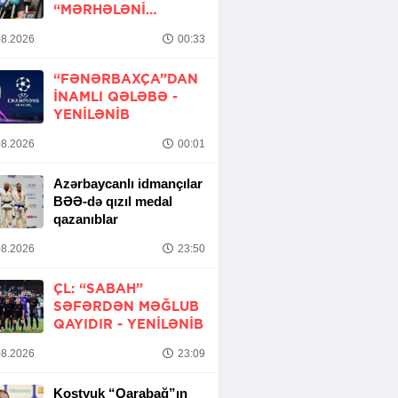
“MƏRHƏLƏNI
KEÇMƏK ŞANSIMIZ
8.2026
00:33
VAR”
“FƏNƏRBAXÇA”DAN
INAMLI QƏLƏBƏ -
YENİLƏNİB
8.2026
00:01
Azərbaycanlı idmançılar
BƏƏ-də qızıl medal
qazanıblar
8.2026
23:50
ÇL: “SABAH”
SƏFƏRDƏN MƏĞLUB
QAYIDIR -
YENİLƏNİB
8.2026
23:09
Kostyuk “Qarabağ”ın