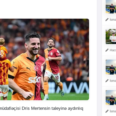
İsma
Hacı
İsma
üdafiəçisi Dris Mertensin taleyinə aydınlıq
İsma