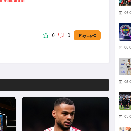
i millisində
06.0
0
0
Paylaş
06.0
05.0
05.0