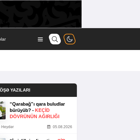
lar
ÖŞƏ YAZILARI
“Qarabağ”ı qara buludlar
bürüyüb? -
KEÇID
DÖVRÜNÜN AĞIRLIĞI
 Heydər
05.08.2026