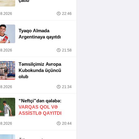
çatıb
8.2026
22:46
Tyaqo Almada
Argentinaya qayıtdı
8.2026
21:58
Təmsilçimiz Avropa
Kubokunda üçüncü
olub
8.2026
21:34
“Neftçi”dən qələbə:
VARQAS QOL VƏ
ASSİSTLƏ QAYITDI
8.2026
20:44