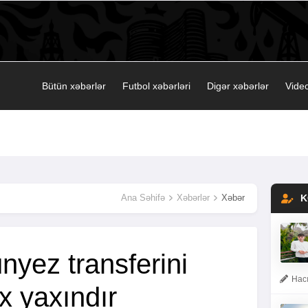
Bütün xəbərlər
Futbol xəbərləri
Digər xəbərlər
Video
Ana Səhifə
Xəbərlər
Xəbər
K
unyez transferini
Hacı
x yaxındır