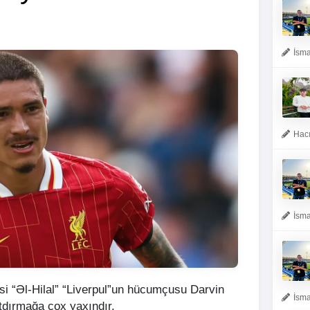
İsma
Hacı
İsma
si “Əl-Hilal” “Liverpul”un hücumçusu Darvin
İsma
tdırmağa çox yaxındır.