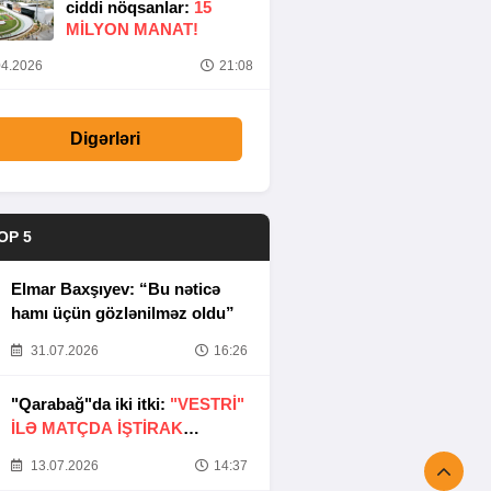
ciddi nöqsanlar:
15
MILYON MANAT!
4.2026
21:08
Digərləri
OP 5
Elmar Baxşıyev: “Bu nəticə
hamı üçün gözlənilməz oldu”
31.07.2026
16:26
"Qarabağ"da iki itki:
"VESTRİ"
İLƏ MATÇDA İŞTİRAK
ETMƏYƏCƏKLƏR
13.07.2026
14:37