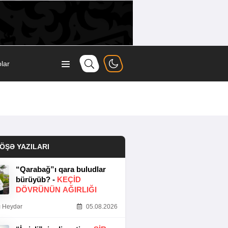
lar
ÖŞƏ YAZILARI
“Qarabağ”ı qara buludlar
bürüyüb? -
KEÇID
DÖVRÜNÜN AĞIRLIĞI
 Heydər
05.08.2026