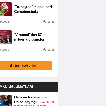
“Yunayted”in qolkiperi
Çempionşipdə
8.2026
16:36
“Arsenal”dan 87
milyonluq transfer
8.2026
16:18
Bütün xəbərlər
DMAN MƏLUMATLARI
Haitinin formasında
Polşa bayrağı –
SƏBƏBI