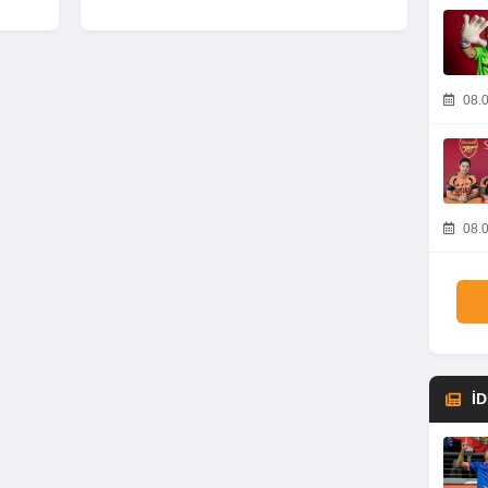
08.0
08.0
İ