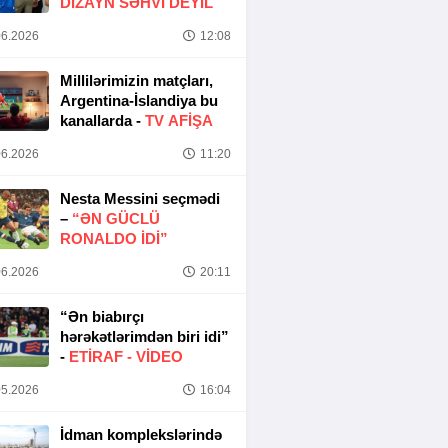
DIZAYN SƏHVI DEYIL
6.2026
12:08
Millilərimizin matçları,
Argentina-İslandiya bu
kanallarda -
TV AFİŞA
6.2026
11:20
Nesta Messini seçmədi
–
“ƏN GÜCLÜ
RONALDO IDI”
6.2026
20:11
“Ən biabırçı
hərəkətlərimdən biri idi”
-
ETIRAF -
VİDEO
5.2026
16:04
İdman komplekslərində