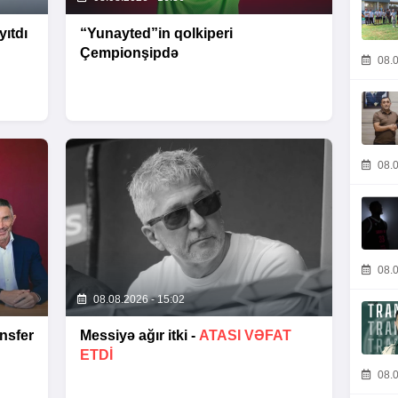
ıtdı
“Yunayted”in qolkiperi
Çempionşipdə
08.0
08.0
08.0
08.08.2026 - 15:02
nsfer
Messiyə ağır itki -
ATASI VƏFAT
ETDI
08.0