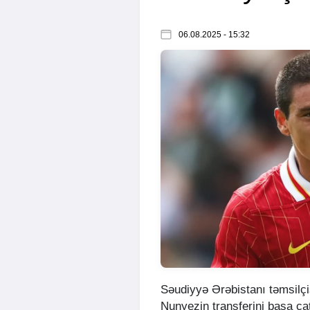
06.08.2025 - 15:32
Səudiyyə Ərəbistanı təmsilçi
Nunyezin transferini başa ça