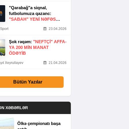
"Qarabağ"a siqnal,
futbolumuza qazanc:
"SABAH" YENI NƏFƏS
GƏTIRDI
Sport
23.04.2026
Şok rəqəm:
"NEFTÇI" AFFA-
YA 200 MIN MANAT
ÖDƏYIB
yıl Xeyrullayev
21.04.2026
Bütün Yazılar
ON XƏBƏRLƏR
Ölkə çempionatı başa