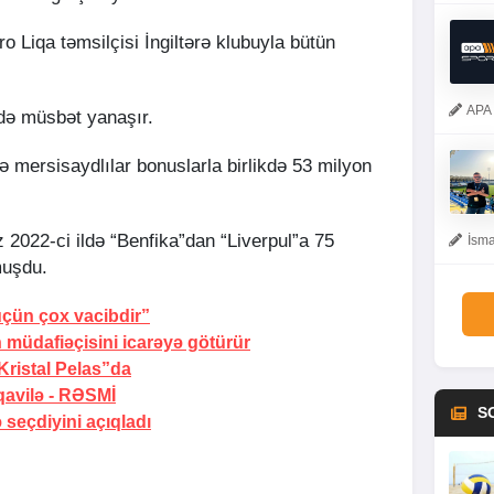
ro Liqa təmsilçisi İngiltərə klubuyla bütün
APA 
idə müsbət yanaşır.
ə mersisaydlılar bonuslarla birlikdə 53 milyon
2022-ci ildə “Benfika”dan “Liverpul”a 75
İsma
muşdu.
üçün çox vacibdir”
 müdafiəçisini icarəyə götürür
Kristal Pelas”da
avilə -
RƏSMİ
S
 seçdiyini açıqladı