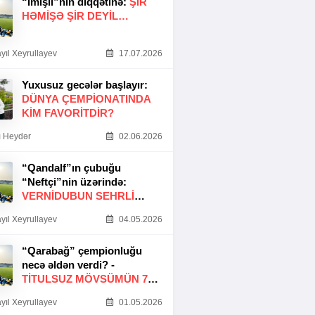
“İmişli”nin diqqətinə:
ŞIR
HƏMIŞƏ ŞIR DEYIL…
yıl Xeyrullayev
17.07.2026
Yuxusuz gecələr başlayır:
DÜNYA ÇEMPIONATINDA
KIM FAVORITDIR?
 Heydər
02.06.2026
“Qandalf”ın çubuğu
“Neftçi”nin üzərində:
VERNİDUBUN SEHRLİ
TOXUNUŞU
yıl Xeyrullayev
04.05.2026
“Qarabağ” çempionluğu
necə əldən verdi? -
TITULSUZ MÖVSÜMÜN 7
SƏBƏBI
yıl Xeyrullayev
01.05.2026