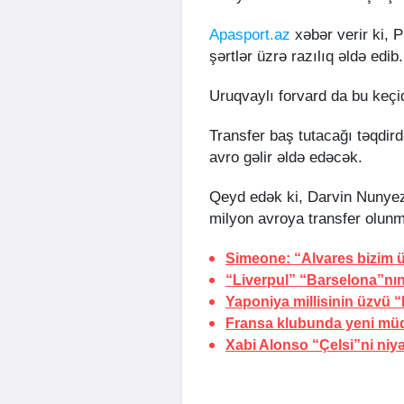
Apasport.az
xəbər verir ki, P
şərtlər üzrə razılıq əldə edib.
Uruqvaylı forvard da bu keç
Transfer baş tutacağı təqdird
avro gəlir əldə edəcək.
Qeyd edək ki, Darvin Nunyez 
milyon avroya transfer olun
Simeone: “Alvares bizim 
“Liverpul” “Barselona”nın
Yaponiya millisinin üzvü “
Fransa klubunda yeni müq
Xabi Alonso “Çelsi”ni niyə