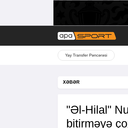
Yay Transfer Pəncərəsi
XƏBƏR
"Əl-Hilal" N
bitirməyə ço