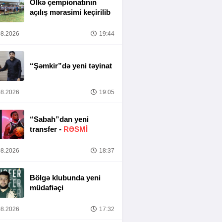
Ölkə çempionatının
açılış mərasimi keçirilib
8.2026
19:44
“Şəmkir”də yeni təyinat
8.2026
19:05
“Sabah”dan yeni
transfer -
RƏSMİ
8.2026
18:37
Bölgə klubunda yeni
müdafiəçi
8.2026
17:32