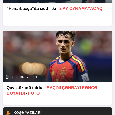
“Fənərbaxça”da ciddi itki -
2 AY OYNAMAYACAQ
06.08.2026 - 13:53
Qavi sözünü tutdu –
SAÇINI ÇƏHRAYI RƏNGƏ
BOYATDI
-
FOTO
KÖŞƏ YAZILARI