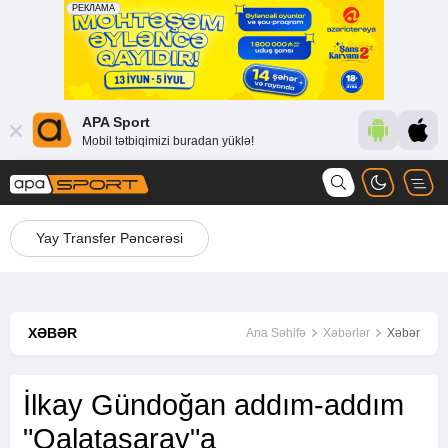
APA Sport
Mobil tətbiqimizi buradan yüklə!
Yay Transfer Pəncərəsi
XƏBƏR
Ana Səhifə
Xəbərlər
Xəbər
İlkay Gündoğan addım-addım
"Qalatasaray"a