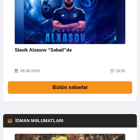
Slavik Alxasov “Səbail”də
A
i
14
06.08.2026
19:50
Bütün xəbərlər
İDMAN MƏLUMATLARI