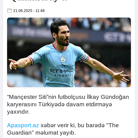
21.06.2025 - 11:48
“Mançester Siti”nin futbolçusu İlkay Gündoğan
karyerasını Türkiyədə davam etdirməyə
yaxındır.
Apasport.az
xəbər verir ki, bu barədə "The
Guardian" məlumat yayıb.