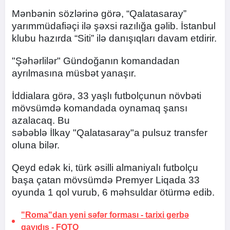
Mənbənin sözlərinə görə, “Qalatasaray”
yarımmüdafiəçi ilə şəxsi razılığa gəlib. İstanbul
klubu hazırda “Siti” ilə danışıqları davam etdirir.
"Şəhərlilər" Gündoğanın komandadan
ayrılmasına müsbət yanaşır.
İddialara görə, 33 yaşlı futbolçunun növbəti
mövsümdə komandada oynamaq şansı
azalacaq. Bu
səbəblə İlkay "Qalatasaray"a pulsuz transfer
oluna bilər.
Qeyd edək ki, türk əsilli almaniyalı futbolçu
başa çatan mövsümdə Premyer Liqada 33
oyunda 1 qol vurub, 6 məhsuldar ötürmə edib.
"Roma"dan yeni səfər forması -
tarixi gerbə
qayıdış
-
FOTO