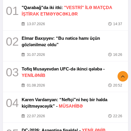
01
"Qarabağ"da iki itki:
"VESTRİ" İLƏ MATÇDA
İŞTİRAK ETMƏYƏCƏKLƏR
13.07.2026
14:37
02
Elmar Baxşıyev: “Bu nəticə hamı üçün
gözlənilməz oldu”
31.07.2026
16:26
03
Tofiq Musayevdən UFC-də ikinci qələbə -
YENİLƏNİB
01.08.2026
20:52
04
Karen Vardanyan: “Neftçi”ni heç bir halda
kiçiltməyəcəyik” -
MÜSAHİBƏ
22.07.2026
22:26
DÇ-2026: Argentina finalda! -
YENİLƏNİB