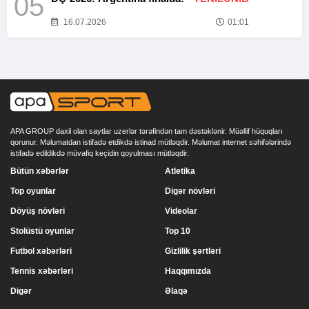
05
16.07.2026
01:01
APA GROUP daxil olan saytlar uzerlər tərəfindən tam dəstəklənir. Müəllif hüquqları
qorunur. Məlumatdan istifadə etdikdə istinad mütləqdir. Məlumat internet səhifələrində
istifadə edildikdə müvafiq keçidin qoyulması mütləqdir.
Bütün xəbərlər
Atletika
Top oyunlar
Digər növləri
Döyüş növləri
Videolar
Stolüstü oyunlar
Top 10
Futbol xəbərləri
Gizlilik şərtləri
Tennis xəbərləri
Haqqımızda
Digər
Əlaqə