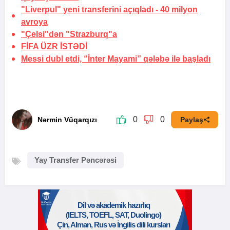
"Liverpul" yeni transferini açıqladı -
40 milyon
avroya
"Çelsi"dən "Strazburq"a
FİFA
ÜZR İSTƏDİ
Messi dubl etdi, “İnter Mayami” qələbə ilə başladı
0
0
Nərmin Vüqarqızı
Paylaş
Yay Transfer Pəncərəsi