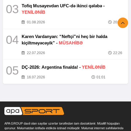
03
Tofiq Musayevdən UFC-də ikinci qələbə -
YENİLƏNİB
01.08.2026
20:52
04
Karen Vardanyan: “Neftçi”ni heç bir halda
kiçiltməyəcəyik” -
MÜSAHİBƏ
22.07.2026
22:26
05
DÇ-2026: Argentina finalda! -
YENİLƏNİB
16.07.2026
01:01
APA GROUP daxil olan saytlar uzerlər tərəfindən tam dəstəklənir. Müəllif hüquqları
qorunur. Məlumatdan istifadə etdikdə istinad mütləqdir. Məlumat internet səhifələrində