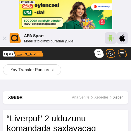
APA Sport
Mobil tətbiqimizi buradan yüklə!
Yay Transfer Pəncərəsi
XƏBƏR
Ana Səhifə
Xəbərlər
Xəbər
“Liverpul” 2 ulduzunu
komandada saxlayacaq