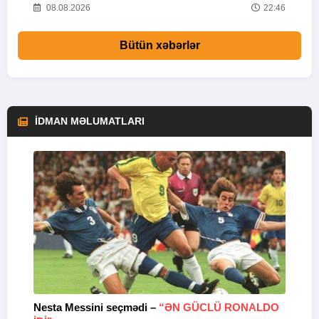
37
08.08.2026
22:46
Bütün xəbərlər
İDMAN MƏLUMATLARI
Nesta Messini seçmədi –
“ƏN GÜCLÜ RONALDO
“