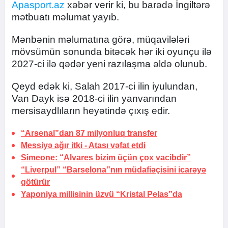
Apasport.az
xəbər verir ki, bu barədə İngiltərə
mətbuatı məlumat yayıb.
Mənbənin məlumatına görə, müqavilələri
mövsümün sonunda bitəcək hər iki oyunçu ilə
2027-ci ilə qədər yeni razılaşma əldə olunub.
Qeyd edək ki, Salah 2017-ci ilin iyulundan,
Van Dayk isə 2018-ci ilin yanvarından
mersisaydlıların heyətində çıxış edir.
“Arsenal”dan 87 milyonluq transfer
Messiyə ağır itki -
Atası vəfat etdi
Simeone: “Alvares bizim üçün çox vacibdir”
“Liverpul” “Barselona”nın müdafiəçisini icarəyə
götürür
Yaponiya millisinin üzvü “Kristal Pelas”da