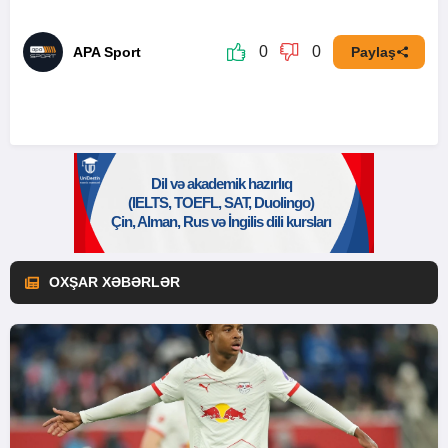
0
0
APA Sport
Paylaş
OXŞAR XƏBƏRLƏR