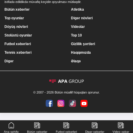
istifadə edildikdə müvafiq keçidin qoyulması mütləqdir.
Bütün xəbərlər
Atletika
Top oyunlar
Digər növləri
Döyüş növləri
Videolar
Stolüstü oyunlar
Top 10
Futbol xəbərləri
Gizlilik şərtləri
Tennis xəbərləri
Haqqımızda
Digər
Əlaqə
© 2007 - 2026 Bütün müəllif hüquqları qorunur.
Ana səhifə
Bütün xəbərlər
Futbol xəbərləri
Digər xəbərlər
Video xəbər