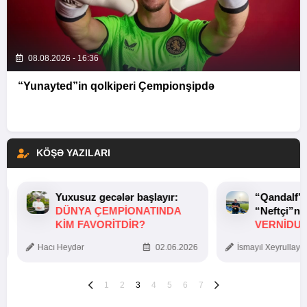
08.08.2026 - 16:36
“Yunayted”in qolkiperi Çempionşipdə
KÖŞƏ YAZILARI
Yuxusuz gecələr başlayır:
“Qandalf”
DÜNYA ÇEMPIONATINDA
“Neftçi”ni
KIM FAVORITDIR?
VERNİDUB
TOXUNUŞ
Hacı Heydər
02.06.2026
İsmayıl Xeyrullaye
1
2
3
4
5
6
7