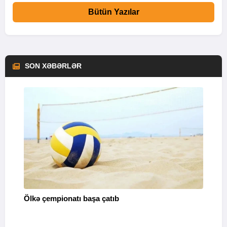
Bütün Yazılar
SON XƏBƏRLƏR
Ölkə çempionatı başa çatıb
T