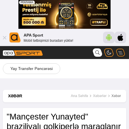
APA Sport
Mobil tətbiqimizi buradan yüklə!
Yay Transfer Pəncərəsi
XƏBƏR
Ana Səhifə
Xəbərlər
Xəbər
"Mançester Yunayted"
braziliyalı qolkiperlə maraqlanır