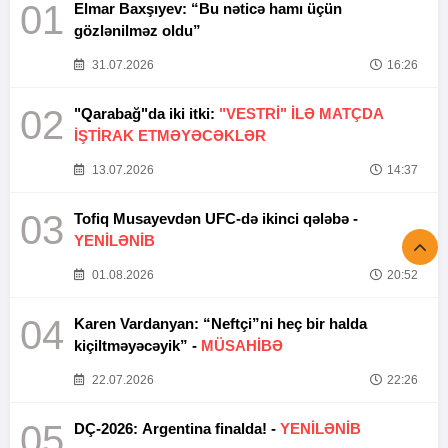
01
Elmar Baxşıyev: “Bu nəticə hamı üçün
gözlənilməz oldu”
31.07.2026
16:26
02
"Qarabağ"da iki itki:
"VESTRİ" İLƏ MATÇDA
İŞTİRAK ETMƏYƏCƏKLƏR
13.07.2026
14:37
03
Tofiq Musayevdən UFC-də ikinci qələbə -
YENİLƏNİB
01.08.2026
20:52
04
Karen Vardanyan: “Neftçi”ni heç bir halda
kiçiltməyəcəyik” -
MÜSAHİBƏ
22.07.2026
22:26
05
DÇ-2026: Argentina finalda! -
YENİLƏNİB