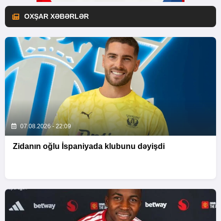
OXŞAR XƏBƏRLƏR
07.08.2026 - 22:09
Zidanın oğlu İspaniyada klubunu dəyişdi