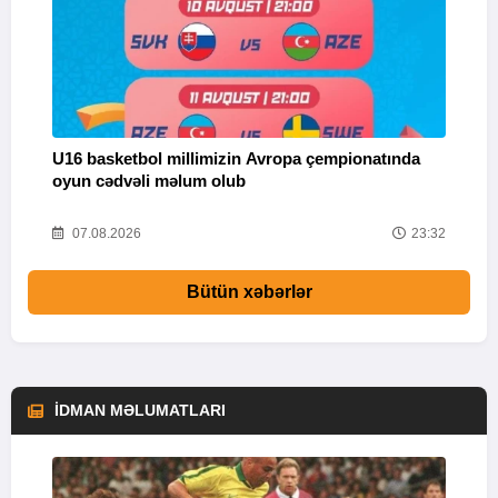
U16 basketbol millimizin Avropa çempionatında
M
oyun cədvəli məlum olub
58
07.08.2026
23:32
Bütün xəbərlər
İDMAN MƏLUMATLARI