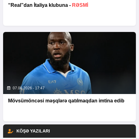
“Real”dan İtaliya klubuna -
RƏSMİ
07.08.2026 - 17:47
Mövsümöncəsi məşqlərə qatılmaqdan imtina edib
KÖŞƏ YAZILARI