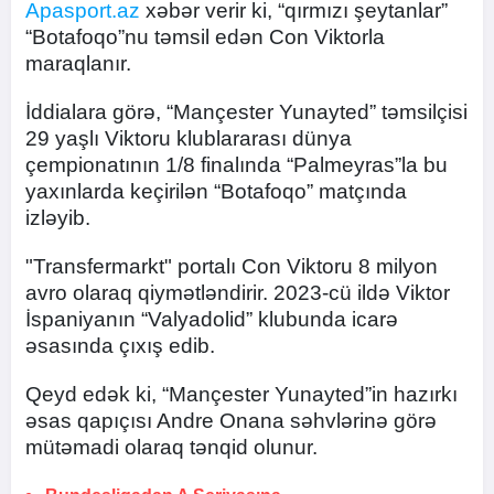
Apasport.az
xəbər verir ki, “qırmızı şeytanlar”
“Botafoqo”nu təmsil edən Con Viktorla
maraqlanır.
İddialara görə, “Mançester Yunayted” təmsilçisi
29 yaşlı Viktoru klublararası dünya
çempionatının 1/8 finalında “Palmeyras”la bu
yaxınlarda keçirilən “Botafoqo” matçında
izləyib.
"Transfermarkt" portalı Con Viktoru 8 milyon
avro olaraq qiymətləndirir. 2023-cü ildə Viktor
İspaniyanın “Valyadolid” klubunda icarə
əsasında çıxış edib.
Qeyd edək ki, “Mançester Yunayted”in hazırkı
əsas qapıçısı Andre Onana səhvlərinə görə
mütəmadi olaraq tənqid olunur.