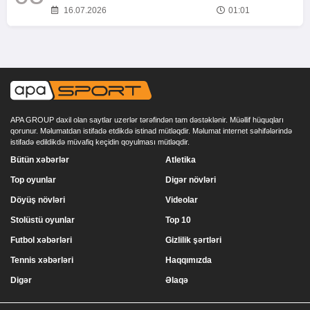
16.07.2026
01:01
APA GROUP daxil olan saytlar uzerlər tərəfindən tam dəstəklənir. Müəllif hüquqları
qorunur. Məlumatdan istifadə etdikdə istinad mütləqdir. Məlumat internet səhifələrində
istifadə edildikdə müvafiq keçidin qoyulması mütləqdir.
Bütün xəbərlər
Atletika
Top oyunlar
Digər növləri
Döyüş növləri
Videolar
Stolüstü oyunlar
Top 10
Futbol xəbərləri
Gizlilik şərtləri
Tennis xəbərləri
Haqqımızda
Digər
Əlaqə