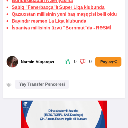
Bundesliqadan A Seriyasına
Sabiq "Fənərbaxça"lı Super Liqa klubunda
Qazaxıstan millisinin yeni baş məşqçisi bəlli oldu
Bayındır rəsmən La Liqa klubunda
İspaniya millisinin üzvü "Bornmut"da -
RƏSMİ
0
0
Nərmin Vüqarqızı
Paylaş
Yay Transfer Pəncərəsi