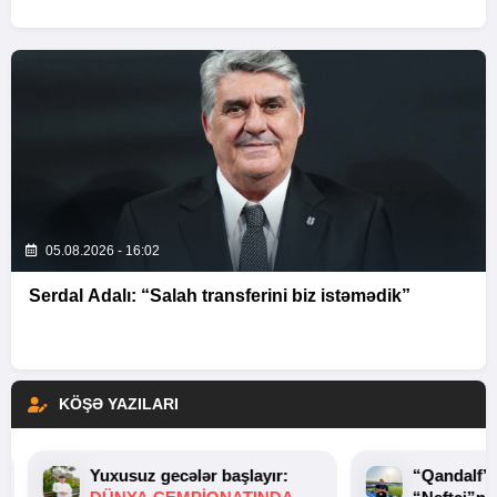
05.08.2026 - 16:02
Serdal Adalı: “Salah transferini biz istəmədik”
KÖŞƏ YAZILARI
Yuxusuz gecələr başlayır:
“Qandalf”