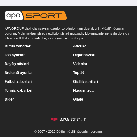
APA GROUP daxil olan saytlar uzerlər tərəfindən tam dəstəklənir. Müəllif hüquqları
qorunur. Məlumatdan istifadə etdikdə istinad mütləqdir. Məlumat internet səhifələrində
istifadə edildikdə müvafiq keçidin qoyulması mütləqdir.
Bütün xəbərlər
Atletika
Top oyunlar
Digər növləri
Döyüş növləri
Videolar
Stolüstü oyunlar
Top 10
Futbol xəbərləri
Gizlilik şərtləri
Tennis xəbərləri
Haqqımızda
Digər
Əlaqə
© 2007 - 2026 Bütün müəllif hüquqları qorunur.