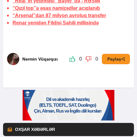
“Real”ın yetirməsi “Bayer”də -
RƏSMİ
“Qızıl top”a əsas namizədlər açıqlanıb
“Arsenal”dan 87 milyon avroluq transfer
Renar yenidən Fildişi Sahili millisində
0
0
Nərmin Vüqarqızı
Paylaş
OXŞAR XƏBƏRLƏR