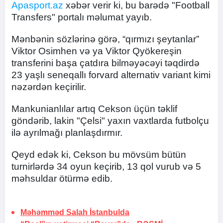
Apasport.az
xəbər verir ki, bu barədə "Football
Transfers" portalı məlumat yayıb.
Mənbənin sözlərinə görə, “qırmızı şeytanlar”
Viktor Osimhen və ya Viktor Qyökereşin
transferini başa çatdıra bilməyəcəyi təqdirdə
23 yaşlı seneqallı forvard alternativ variant kimi
nəzərdən keçirilir.
Mankunianlılar artıq Cekson üçün təklif
göndərib, lakin "Çelsi" yaxın vaxtlarda futbolçu
ilə ayrılmağı planlaşdırmır.
Qeyd edək ki, Cekson bu mövsüm bütün
turnirlərdə 34 oyun keçirib, 13 qol vurub və 5
məhsuldar ötürmə edib.
Məhəmməd Salah
İstanbulda