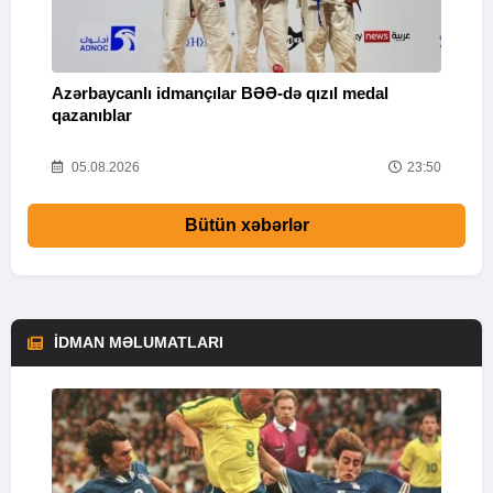
Azərbaycanlı idmançılar BƏƏ-də qızıl medal
Ç
qazanıblar
Y
01
05.08.2026
23:50
Bütün xəbərlər
İDMAN MƏLUMATLARI