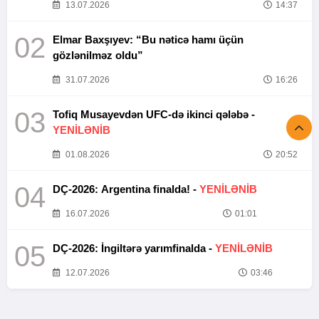
13.07.2026
14:37
02
Elmar Baxşıyev: “Bu nəticə hamı üçün
gözlənilməz oldu”
31.07.2026
16:26
03
Tofiq Musayevdən UFC-də ikinci qələbə -
YENİLƏNİB
01.08.2026
20:52
04
DÇ-2026: Argentina finalda! -
YENİLƏNİB
16.07.2026
01:01
05
DÇ-2026: İngiltərə yarımfinalda -
YENİLƏNİB
12.07.2026
03:46