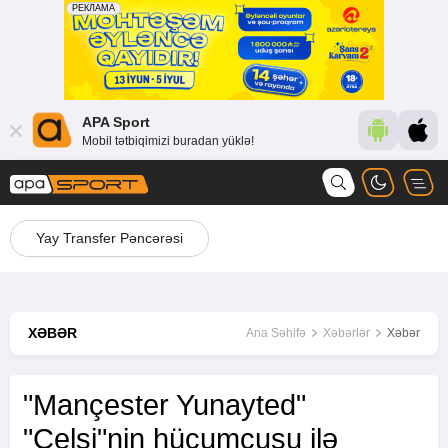
APA Sport
Mobil tətbiqimizi buradan yüklə!
Yay Transfer Pəncərəsi
XƏBƏR
Ana Səhifə
Xəbərlər
Xəbər
"Mançester Yunayted"
"Çelsi"nin hücumçusu ilə