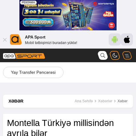
APA Sport
Mobil tətbiqimizi buradan yüklə!
Yay Transfer Pəncərəsi
XƏBƏR
Ana Səhifə
Xəbərlər
Xəbər
Montella Türkiyə millisindən
ayrıla bilər