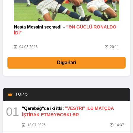
Nesta Messini seçmədi –
“ƏN GÜCLÜ RONALDO
“
IDI”
V
20
04.06.2026
20:11
Digərləri
TOP 5
01
"Qarabağ"da iki itki:
"VESTRİ" İLƏ MATÇDA
İŞTİRAK ETMƏYƏCƏKLƏR
13.07.2026
14:37