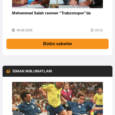
Məhəmməd Salah rəsmən “Trabzonspor”da
“
33
06.08.2026
16:31
Bütün xəbərlər
İDMAN MƏLUMATLARI