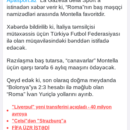
Apasport.az
“La Gazetta della Sport”a
istinadən xəbər verir ki, “Roma”nın baş məşqçi
namizədləri arasında Montella favoritdir.
Xəbərdə bildirilib ki, İtaliya təmsilçisi
mütəxəssis üçün Türkiyə Futbol Federasiyası
ilə olan müqaviləsindəki bənddən istifadə
edəcək.
Razılaşma baş tutarsa, “canavarlar” Montella
üçün qarşı tərəfə 6 aylıq maaşını ödəyəcək.
Qeyd edək ki, son olaraq doğma meydanda
“Bolonya”ya 2:3 hesabı ilə məğlub olan
“Roma” İvan Yuriçlə yollarını ayırıb.
"Liverpul" yeni transferini açıqladı -
40 milyon
avroya
"Çelsi"dən "Strazburq"a
FİFA
ÜZR İSTƏDİ