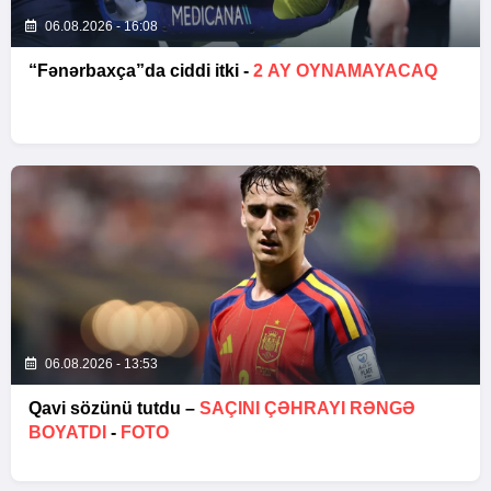
06.08.2026 - 16:08
“Fənərbaxça”da ciddi itki -
2 AY OYNAMAYACAQ
06.08.2026 - 13:53
Qavi sözünü tutdu –
SAÇINI ÇƏHRAYI RƏNGƏ
BOYATDI
-
FOTO