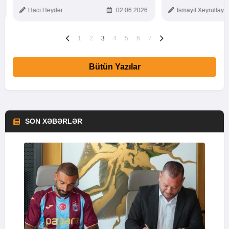
TOXUNUŞ
Hacı Heydər
02.06.2026
İsmayıl Xeyrullaye
1
2
3
4
5
6
7
Bütün Yazılar
SON XƏBƏRLƏR