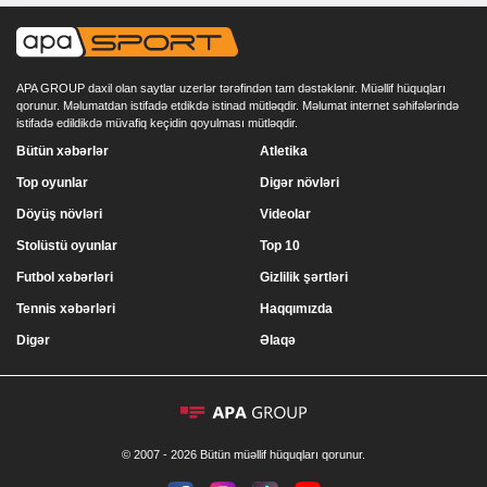
APA GROUP daxil olan saytlar uzerlər tərəfindən tam dəstəklənir. Müəllif hüquqları
qorunur. Məlumatdan istifadə etdikdə istinad mütləqdir. Məlumat internet səhifələrində
istifadə edildikdə müvafiq keçidin qoyulması mütləqdir.
Bütün xəbərlər
Atletika
Top oyunlar
Digər növləri
Döyüş növləri
Videolar
Stolüstü oyunlar
Top 10
Futbol xəbərləri
Gizlilik şərtləri
Tennis xəbərləri
Haqqımızda
Digər
Əlaqə
© 2007 - 2026 Bütün müəllif hüquqları qorunur.