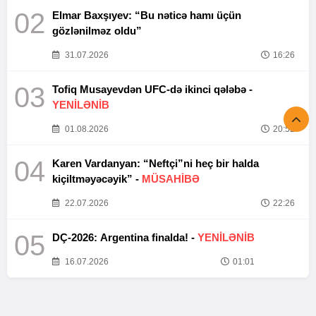
02
Elmar Baxşıyev: “Bu nəticə hamı üçün
gözlənilməz oldu”
31.07.2026
16:26
03
Tofiq Musayevdən UFC-də ikinci qələbə -
YENİLƏNİB
01.08.2026
20:52
04
Karen Vardanyan: “Neftçi”ni heç bir halda
kiçiltməyəcəyik” -
MÜSAHİBƏ
22.07.2026
22:26
05
DÇ-2026: Argentina finalda! -
YENİLƏNİB
16.07.2026
01:01