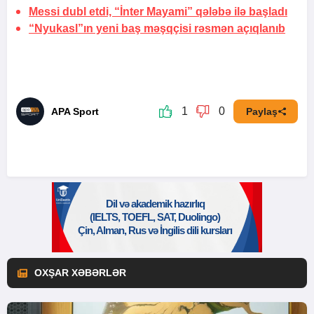
Messi dubl etdi, “İnter Mayami” qələbə ilə başladı
“Nyukasl”ın yeni baş məşqçisi rəsmən açıqlanıb
1
0
APA Sport
Paylaş
OXŞAR XƏBƏRLƏR