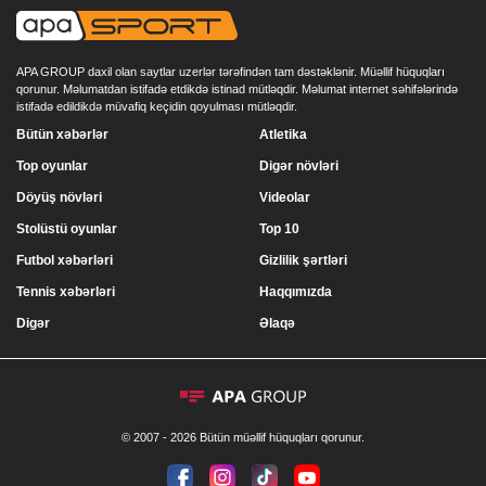
APA GROUP daxil olan saytlar uzerlər tərəfindən tam dəstəklənir. Müəllif hüquqları
qorunur. Məlumatdan istifadə etdikdə istinad mütləqdir. Məlumat internet səhifələrində
istifadə edildikdə müvafiq keçidin qoyulması mütləqdir.
Bütün xəbərlər
Atletika
Top oyunlar
Digər növləri
Döyüş növləri
Videolar
Stolüstü oyunlar
Top 10
Futbol xəbərləri
Gizlilik şərtləri
Tennis xəbərləri
Haqqımızda
Digər
Əlaqə
© 2007 - 2026 Bütün müəllif hüquqları qorunur.