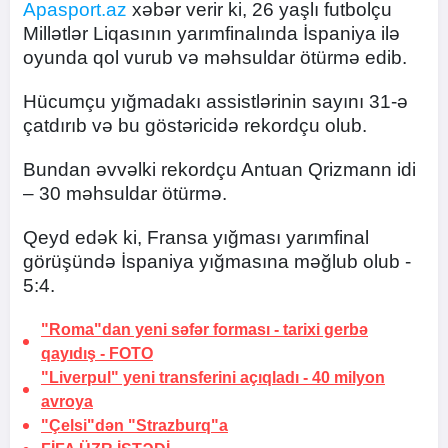
Apasport.az
xəbər verir ki, 26 yaşlı futbolçu
Millətlər Liqasının yarımfinalında İspaniya ilə
oyunda qol vurub və məhsuldar ötürmə edib.
Hücumçu yığmadakı assistlərinin sayını 31-ə
çatdırıb və bu göstəricidə rekordçu olub.
Bundan əvvəlki rekordçu Antuan Qrizmann idi
– 30 məhsuldar ötürmə.
Qeyd edək ki, Fransa yığması yarımfinal
görüşündə İspaniya yığmasına məğlub olub -
5:4.
"Roma"dan yeni səfər forması -
tarixi gerbə
qayıdış
-
FOTO
"Liverpul" yeni transferini açıqladı -
40 milyon
avroya
"Çelsi"dən "Strazburq"a