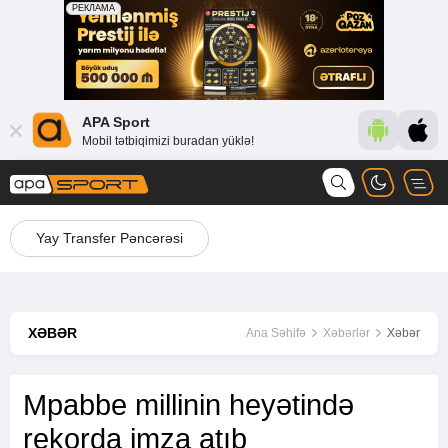
APA Sport
Mobil tətbiqimizi buradan yüklə!
Yay Transfer Pəncərəsi
XƏBƏR
Ana Səhifə
Xəbərlər
Xəbər
Mpabbe millinin heyətində
rekorda imza atıb