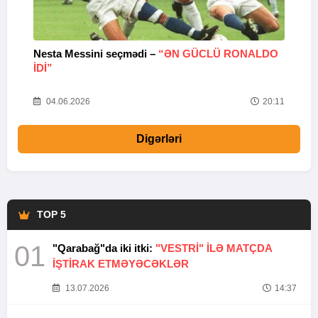
Nesta Messini seçmədi –
“ƏN GÜCLÜ RONALDO
“
IDI”
V
20
04.06.2026
20:11
Digərləri
TOP 5
01
"Qarabağ"da iki itki:
"VESTRİ" İLƏ MATÇDA
İŞTİRAK ETMƏYƏCƏKLƏR
13.07.2026
14:37