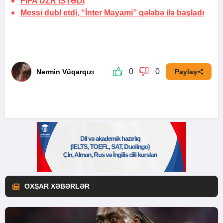
FİFA
ÜZR İSTƏDİ
Messi dubl etdi, “İnter Mayami” qələbə ilə başladı
0
0
Nərmin Vüqarqızı
Paylaş
OXŞAR XƏBƏRLƏR