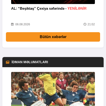
AL: “Beşiktaş” Çexiya səfərində -
YENİLƏNİR
K
02
06.08.2026
21:02
Bütün xəbərlər
İDMAN MƏLUMATLARI