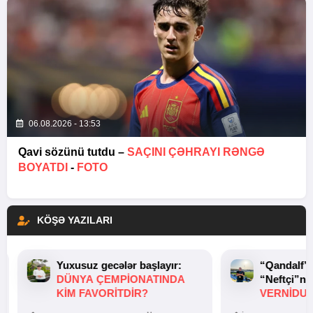
06.08.2026 - 13:53
Qavi sözünü tutdu –
SAÇINI ÇƏHRAYI RƏNGƏ
BOYATDI
-
FOTO
KÖŞƏ YAZILARI
Yuxusuz gecələr başlayır:
“Qandalf”
DÜNYA ÇEMPIONATINDA
“Neftçi”ni
KIM FAVORITDIR?
VERNİDUB
TOXUNUŞ