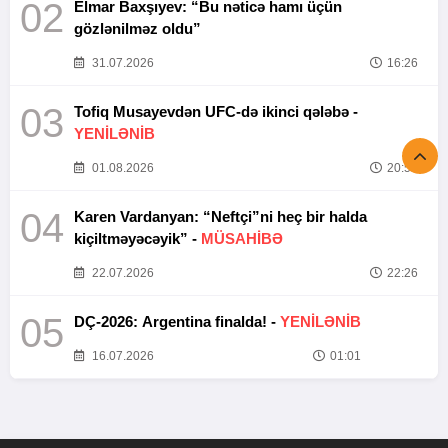
02
Elmar Baxşıyev: “Bu nəticə hamı üçün
gözlənilməz oldu”
31.07.2026
16:26
03
Tofiq Musayevdən UFC-də ikinci qələbə -
YENİLƏNİB
01.08.2026
20:52
04
Karen Vardanyan: “Neftçi”ni heç bir halda
kiçiltməyəcəyik” -
MÜSAHİBƏ
22.07.2026
22:26
05
DÇ-2026: Argentina finalda! -
YENİLƏNİB
16.07.2026
01:01