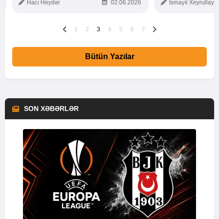
Hacı Heydər
02.06.2026
İsmayıl Xeyrullaye
1
2
3
4
5
6
7
Bütün Yazılar
SON XƏBƏRLƏR