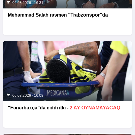
06.08.2026 - 16:31
Məhəmməd Salah rəsmən “Trabzonspor”da
06.08.2026 - 16:08
“Fənərbaxça”da ciddi itki -
2 AY OYNAMAYACAQ