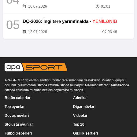
16.07.2026
01:01
05
DÇ-2026: İngiltərə yarımfinalda -
YENİLƏNİB
12.07.2026
03:46
APA GROUP daxil olan saytlar uzerlər tərəfindən tam dəstəklənir. Müəllif hüquqları
qorunur. Məlumatdan istifadə etdikdə istinad mütləqdir. Məlumat internet səhifələrində
istifadə edildikdə müvafiq keçidin qoyulması mütləqdir.
Bütün xəbərlər
Atletika
Top oyunlar
Digər növləri
Döyüş növləri
Videolar
Stolüstü oyunlar
Top 10
Futbol xəbərləri
Gizlilik şərtləri