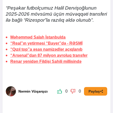
“Peşəkar futbolçumuz Halil Dervişoğlunun
2025-2026 mövsümü üçün müvəqqəti transferi
ilə bağlı “Rizespor”la razılıq əldə olunub”.
Məhəmməd Salah
İstanbulda
“Real”ın yetirməsi “Bayer”də -
RƏSMİ
“Qızıl top”a əsas namizədlər açıqlanıb
“Arsenal”dan 87 milyon avroluq transfer
Renar yenidən Fildişi Sahili millisində
0
0
Nərmin Vüqarqızı
Paylaş