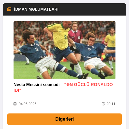
İDMAN MƏLUMATLARI
Nesta Messini seçmədi –
“ƏN GÜCLÜ RONALDO
“
IDI”
V
20
04.06.2026
20:11
Digərləri