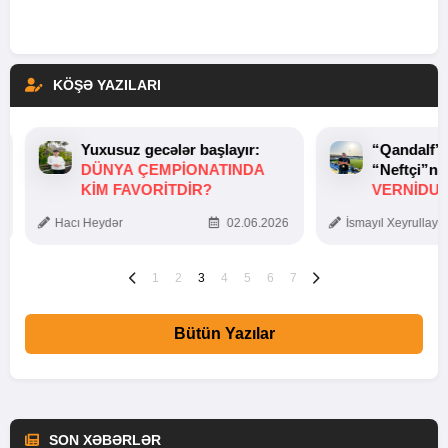
KÖŞƏ YAZILARI
Yuxusuz gecələr başlayır:
“Qandalf”
DÜNYA ÇEMPIONATINDA
“Neftçi”ni
KIM FAVORITDIR?
VERNİDUB
TOXUNUŞ
Hacı Heydər
02.06.2026
İsmayıl Xeyrullaye
1
2
3
4
5
6
7
Bütün Yazılar
SON XƏBƏRLƏR