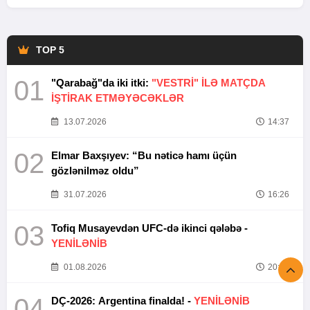
TOP 5
01
"Qarabağ"da iki itki:
"VESTRİ" İLƏ MATÇDA
İŞTİRAK ETMƏYƏCƏKLƏR
13.07.2026
14:37
02
Elmar Baxşıyev: “Bu nəticə hamı üçün
gözlənilməz oldu”
31.07.2026
16:26
03
Tofiq Musayevdən UFC-də ikinci qələbə -
YENİLƏNİB
01.08.2026
20:52
04
DÇ-2026: Argentina finalda! -
YENİLƏNİB