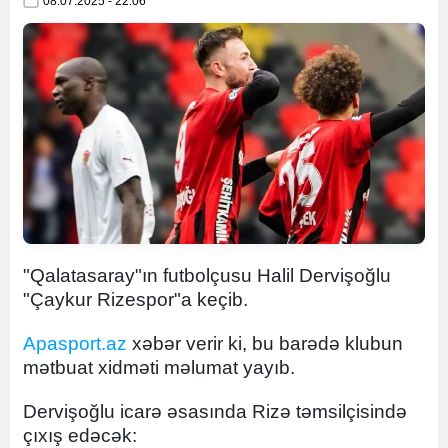
08.07.2025 - 22:06
"Qalatasaray"ın futbolçusu Halil Dervişoğlu
"Çaykur Rizespor"a keçib.
Apasport.az
xəbər verir ki, bu barədə klubun
mətbuat xidməti məlumat yayıb.
Dervişoğlu icarə əsasında Rizə təmsilçisində
çıxış edəcək: