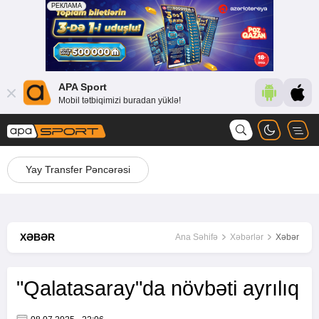
APA Sport
Mobil tətbiqimizi buradan yüklə!
Yay Transfer Pəncərəsi
XƏBƏR
Ana Səhifə
Xəbərlər
Xəbər
"Qalatasaray"da növbəti ayrılıq