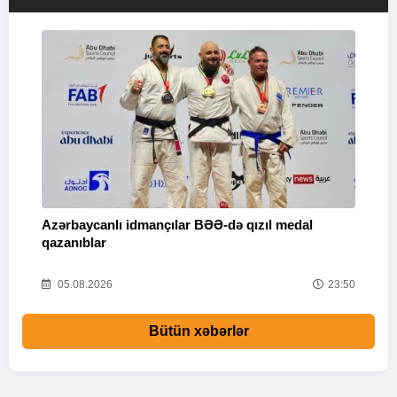
Azərbaycanlı idmançılar BƏƏ-də qızıl medal
Ç
qazanıblar
Y
01
05.08.2026
23:50
Bütün xəbərlər