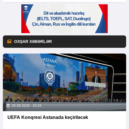
OXŞAR XƏBƏRLƏR
05.08.2026 - 20:34
UEFA Konqresi Astanada keçiriləcək