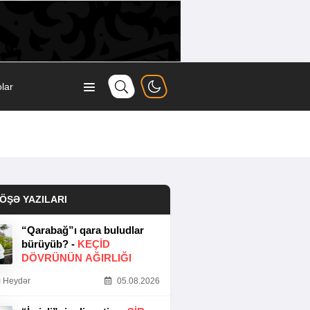
lar
ÖŞƏ YAZILARI
“Qarabağ”ı qara buludlar
bürüyüb? -
KEÇID
DÖVRÜNÜN AĞIRLIĞI
 Heydər
05.08.2026