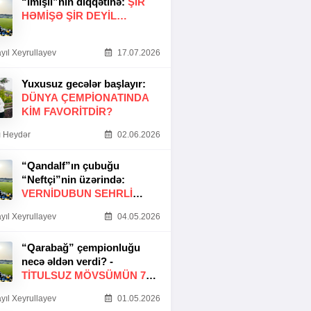
“İmişli”nin diqqətinə:
ŞIR
HƏMIŞƏ ŞIR DEYIL…
yıl Xeyrullayev
17.07.2026
Yuxusuz gecələr başlayır:
DÜNYA ÇEMPIONATINDA
KIM FAVORITDIR?
 Heydər
02.06.2026
“Qandalf”ın çubuğu
“Neftçi”nin üzərində:
VERNİDUBUN SEHRLİ
TOXUNUŞU
yıl Xeyrullayev
04.05.2026
“Qarabağ” çempionluğu
necə əldən verdi? -
TITULSUZ MÖVSÜMÜN 7
SƏBƏBI
yıl Xeyrullayev
01.05.2026