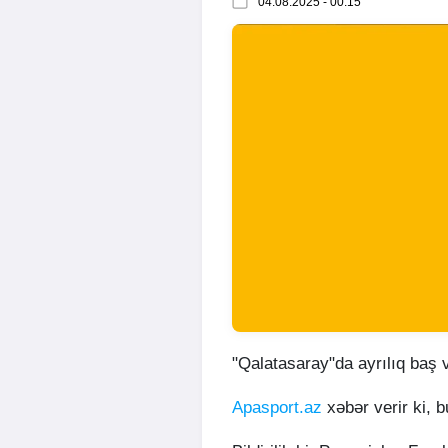
04.08.2025 - 00:15
"Qalatasaray"da ayrılıq baş 
Apasport.az
xəbər verir ki, 