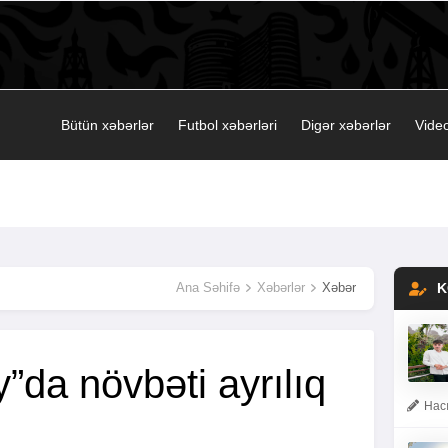
Bütün xəbərlər
Futbol xəbərləri
Digər xəbərlər
Video
Ana Səhifə
Xəbərlər
Xəbər
K
”da növbəti ayrılıq
Hacı