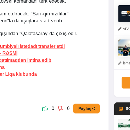
ankovski komandanı tərk edəcək.
m etdirəcək. "Sarı-qırmızılılar"
nn"lə danışıqlara start verib.
APA 
 qışından "Qalatasaray"da çıxış edir.
mbiyalı istedadı transfer etdi
 -
RƏSMİ
atılmaqdan imtina edib
İsma
na
er Liqa klubunda
0
0
Paylaş
S