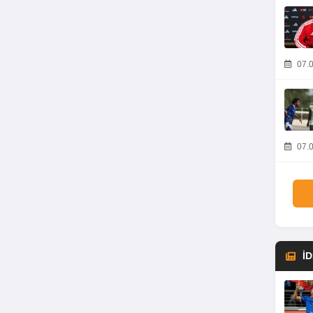
07.0
07.0
İ