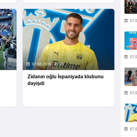
07.0
07.0
07.08.2026 - 22:09
Zidanın oğlu İspaniyada klubunu
dəyişdi
07.0
07.0