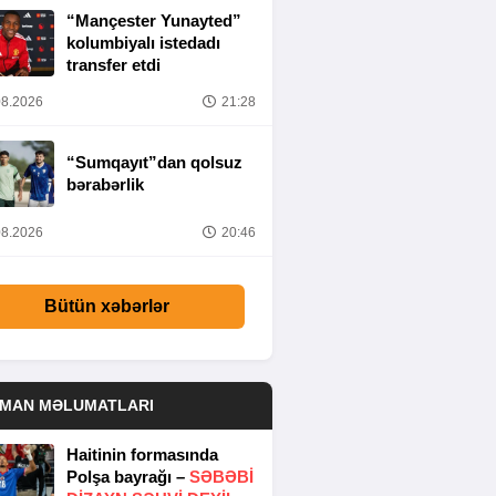
“Mançester Yunayted”
kolumbiyalı istedadı
transfer etdi
8.2026
21:28
“Sumqayıt”dan qolsuz
bərabərlik
8.2026
20:46
Bütün xəbərlər
DMAN MƏLUMATLARI
Haitinin formasında
Polşa bayrağı –
SƏBƏBI