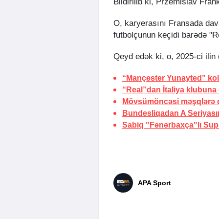
Bildirilib ki, Przemislav Fr
O, karyerasını Fransada dava
futbolçunun keçidi barədə "Re
Qeyd edək ki, o, 2025-ci ilin
“Mançester Yunayted” kolu
“Real”dan İtaliya klubuna
Mövsümöncəsi məşqlərə q
Bundesliqadan A Seriyası
Sabiq "Fənərbaxça"lı Sup
APA Sport