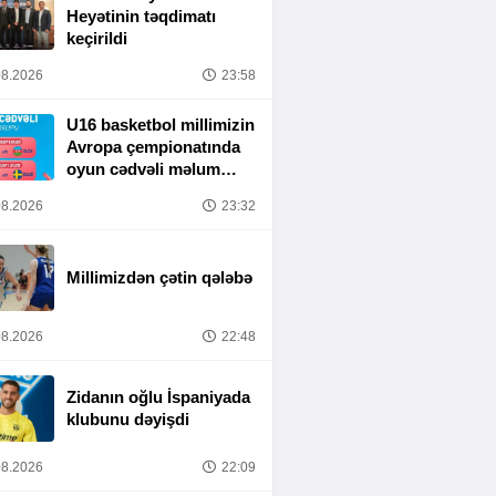
Heyətinin təqdimatı
keçirildi
8.2026
23:58
U16 basketbol millimizin
Avropa çempionatında
oyun cədvəli məlum
olub
8.2026
23:32
Millimizdən çətin qələbə
8.2026
22:48
Zidanın oğlu İspaniyada
klubunu dəyişdi
8.2026
22:09