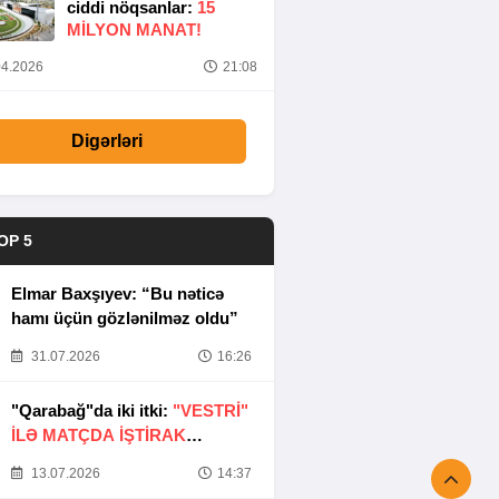
ciddi nöqsanlar:
15
MILYON MANAT!
4.2026
21:08
Digərləri
OP 5
Elmar Baxşıyev: “Bu nəticə
hamı üçün gözlənilməz oldu”
31.07.2026
16:26
"Qarabağ"da iki itki:
"VESTRİ"
İLƏ MATÇDA İŞTİRAK
ETMƏYƏCƏKLƏR
13.07.2026
14:37