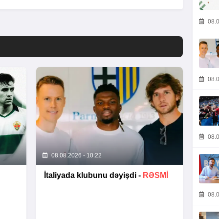
08.0
08.0
08.0
08.08.2026 - 10:22
İtaliyada klubunu dəyişdi -
RƏSMİ
08.0