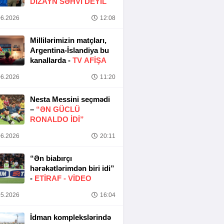
DIZAYN SƏHVI DEYIL
6.2026
12:08
Millilərimizin matçları,
Argentina-İslandiya bu
kanallarda -
TV AFİŞA
6.2026
11:20
Nesta Messini seçmədi
–
“ƏN GÜCLÜ
RONALDO IDI”
6.2026
20:11
“Ən biabırçı
hərəkətlərimdən biri idi”
-
ETIRAF -
VİDEO
5.2026
16:04
İdman komplekslərində