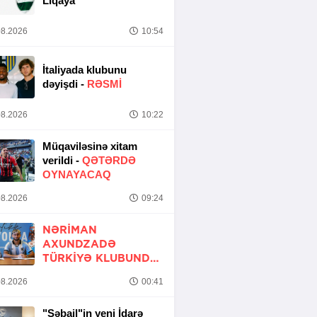
Liqaya
8.2026
10:54
İtaliyada klubunu
dəyişdi -
RƏSMİ
8.2026
10:22
Müqaviləsinə xitam
verildi -
QƏTƏRDƏ
OYNAYACAQ
8.2026
09:24
NƏRIMAN
AXUNDZADƏ
TÜRKIYƏ KLUBUNDA
-
RƏSMİ
8.2026
00:41
"Səbail"in yeni İdarə