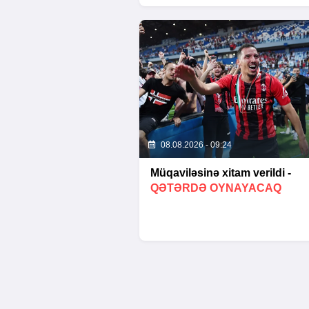
08.08.2026 - 09:24
Müqaviləsinə xitam verildi -
QƏTƏRDƏ OYNAYACAQ