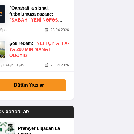
"Qarabağ"a siqnal,
futbolumuza qazanc:
"SABAH" YENI NƏFƏS
GƏTIRDI
Sport
23.04.2026
Şok rəqəm:
"NEFTÇI" AFFA-
YA 200 MIN MANAT
ÖDƏYIB
yıl Xeyrullayev
21.04.2026
Bütün Yazılar
ON XƏBƏRLƏR
Premyer Liqadan La