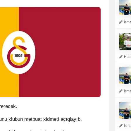
İsma
Hacı
İsma
verəcək.
bunu klubun mətbuat xidməti açıqlayıb.
İsma