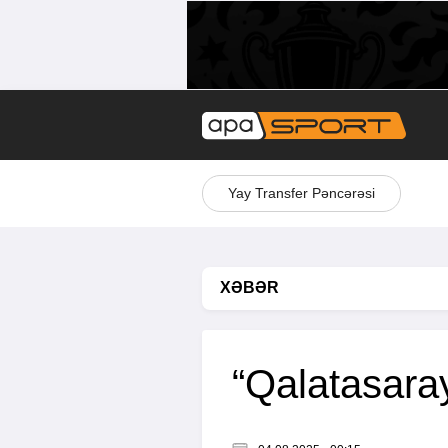
Yay Transfer Pəncərəsi
XƏBƏR
“Qalatasaray