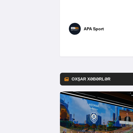
APA Sport
OXŞAR XƏBƏRLƏR