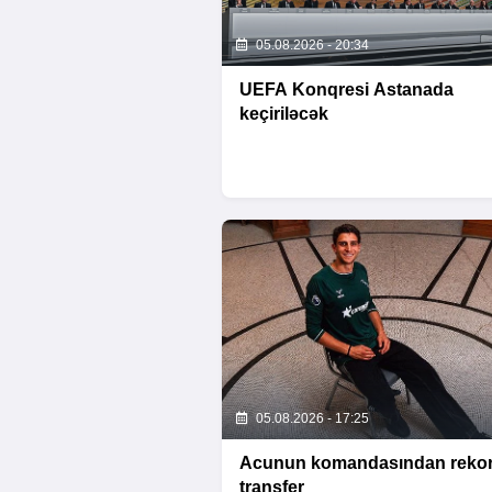
05.08.2026 - 20:34
UEFA Konqresi Astanada
keçiriləcək
05.08.2026 - 17:25
Acunun komandasından reko
transfer