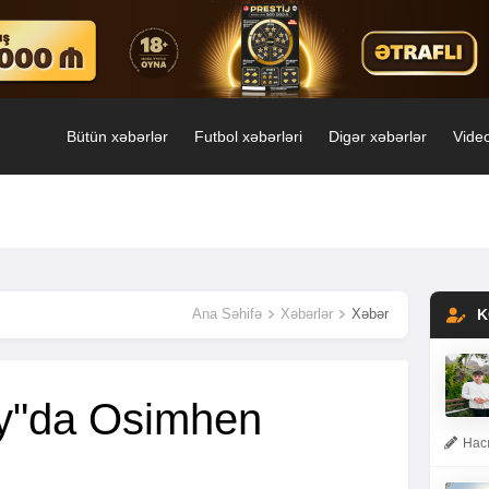
Bütün xəbərlər
Futbol xəbərləri
Digər xəbərlər
Video
Ana Səhifə
Xəbərlər
Xəbər
K
ay"da Osimhen
Hacı