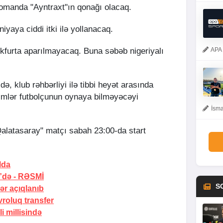
komanda "Ayntraxt"ın qonağı olacaq.
niyaya ciddi itki ilə yollanacaq.
kfurta aparılmayacaq. Buna səbəb nigeriyalı
APA 
ə, klub rəhbərliyi ilə tibbi heyət arasında
kimlər futbolçunun oynaya bilməyəcəyi
İsma
Qalatasaray" matçı sabah 23:00-da start
lda
”də -
RƏSMİ
S
ər açıqlanıb
roluq transfer
i millisində