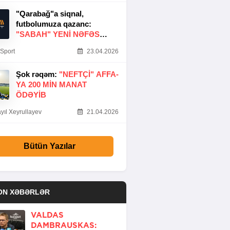
"Qarabağ"a siqnal,
futbolumuza qazanc:
"SABAH" YENI NƏFƏS
GƏTIRDI
Sport
23.04.2026
Şok rəqəm:
"NEFTÇI" AFFA-
YA 200 MIN MANAT
ÖDƏYIB
yıl Xeyrullayev
21.04.2026
Bütün Yazılar
ON XƏBƏRLƏR
VALDAS
DAMBRAUSKAS: