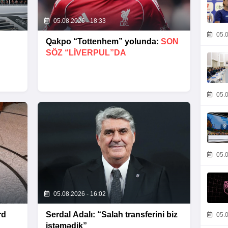
05.08.2026 - 18:33
05.0
Qakpo “Tottenhem” yolunda:
SON
SÖZ “LIVERPUL”DA
05.0
05.0
05.08.2026 - 16:02
rd
Serdal Adalı: “Salah transferini biz
05.0
istəmədik”