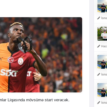
İsma
Hacı
İsma
nlar Liqasında mövsümə start verəcək.
İsma