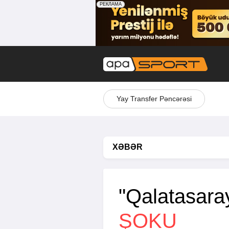
Yay Transfer Pəncərəsi
XƏBƏR
"Qalatasar
ŞOKU