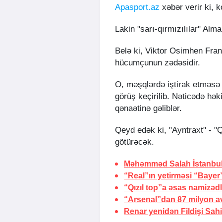
Apasport.az
xəbər verir ki, 
Lakin "sarı-qırmızılılar" Alma
Belə ki, Viktor Osimhen Fran
hücumçunun zədəsidir.
O, məşqlərdə iştirak etməsə d
görüş keçirilib. Nəticədə hə
qənaətinə gəliblər.
Qeyd edək ki, "Ayntraxt" - "
götürəcək.
Məhəmməd Salah
İstanbu
“Real”ın yetirməsi “Bayer
“Qızıl top”a əsas namizədl
“Arsenal”dan 87 milyon av
Renar yenidən Fildişi Sahil