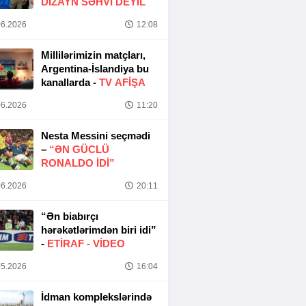
DIZAYN SƏHVI DEYIL
6.2026
12:08
Millilərimizin matçları,
Argentina-İslandiya bu
kanallarda -
TV AFİŞA
6.2026
11:20
Nesta Messini seçmədi
–
“ƏN GÜCLÜ
RONALDO IDI”
6.2026
20:11
“Ən biabırçı
hərəkətlərimdən biri idi”
-
ETIRAF -
VİDEO
5.2026
16:04
İdman komplekslərində