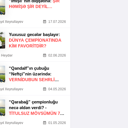
“İmişli”nin diqqətinə:
ŞIR
HƏMIŞƏ ŞIR DEYIL…
yıl Xeyrullayev
17.07.2026
Yuxusuz gecələr başlayır:
DÜNYA ÇEMPIONATINDA
KIM FAVORITDIR?
 Heydər
02.06.2026
“Qandalf”ın çubuğu
“Neftçi”nin üzərində:
VERNİDUBUN SEHRLİ
TOXUNUŞU
yıl Xeyrullayev
04.05.2026
“Qarabağ” çempionluğu
necə əldən verdi? -
TITULSUZ MÖVSÜMÜN 7
SƏBƏBI
yıl Xeyrullayev
01.05.2026