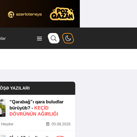
lar
ÖŞƏ YAZILARI
“Qarabağ”ı qara buludlar
bürüyüb? -
KEÇID
DÖVRÜNÜN AĞIRLIĞI
 Heydər
05.08.2026