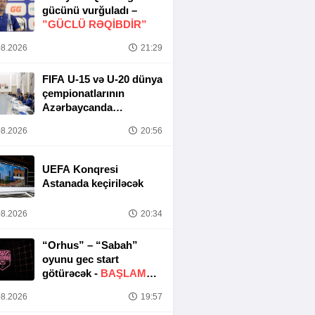
gücünü vurğuladı –
”GÜCLÜ RƏQİBDİR”
8.2026
21:29
FIFA U-15 və U-20 dünya
çempionatlarının
Azərbaycanda
keçirilməsi ilə bağlı
8.2026
20:56
Təşkilat Komitəsinin
iclası baş tutub
UEFA Konqresi
Astanada keçiriləcək
8.2026
20:34
“Orhus” – “Sabah”
oyunu gec start
götürəcək -
BAŞLAMA
SAATI DƏYIŞDIRILDI
8.2026
19:57