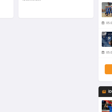
05.0
05.0
İ