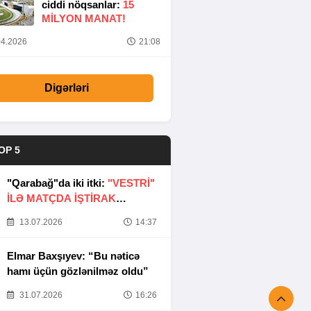
ciddi nöqsanlar:
15
MILYON MANAT!
4.2026
21:08
Digərləri
OP 5
"Qarabağ"da iki itki:
"VESTRİ"
İLƏ MATÇDA İŞTİRAK
ETMƏYƏCƏKLƏR
13.07.2026
14:37
Elmar Baxşıyev: “Bu nəticə
hamı üçün gözlənilməz oldu”
31.07.2026
16:26