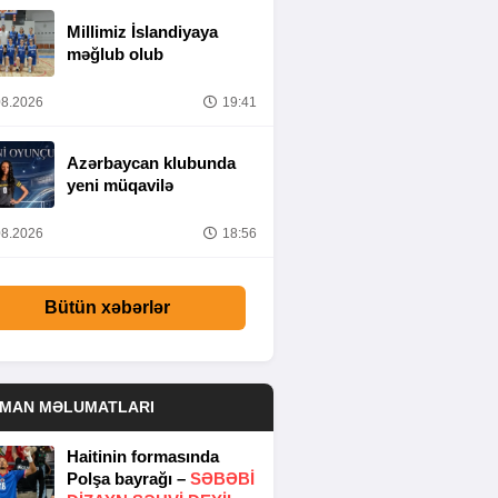
Millimiz İslandiyaya
məğlub olub
8.2026
19:41
Azərbaycan klubunda
yeni müqavilə
8.2026
18:56
Bütün xəbərlər
DMAN MƏLUMATLARI
Haitinin formasında
Polşa bayrağı –
SƏBƏBI