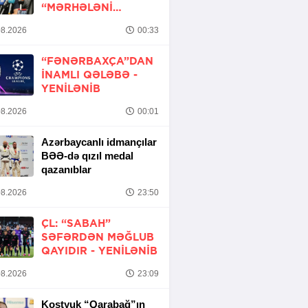
“MƏRHƏLƏNI
KEÇMƏK ŞANSIMIZ
8.2026
00:33
VAR”
“FƏNƏRBAXÇA”DAN
INAMLI QƏLƏBƏ -
YENİLƏNİB
8.2026
00:01
Azərbaycanlı idmançılar
BƏƏ-də qızıl medal
qazanıblar
8.2026
23:50
ÇL: “SABAH”
SƏFƏRDƏN MƏĞLUB
QAYIDIR -
YENİLƏNİB
8.2026
23:09
Kostyuk “Qarabağ”ın