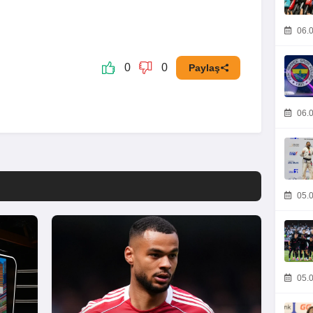
06.0
0
0
Paylaş
06.0
05.0
05.0