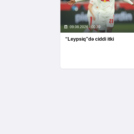
09.08.2026 - 00:39
“Leypsiq”də ciddi itki