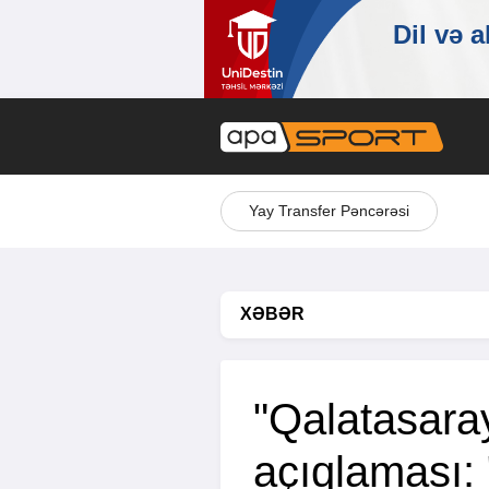
Yay Transfer Pəncərəsi
XƏBƏR
"Qalatasar
açıqlaması: 