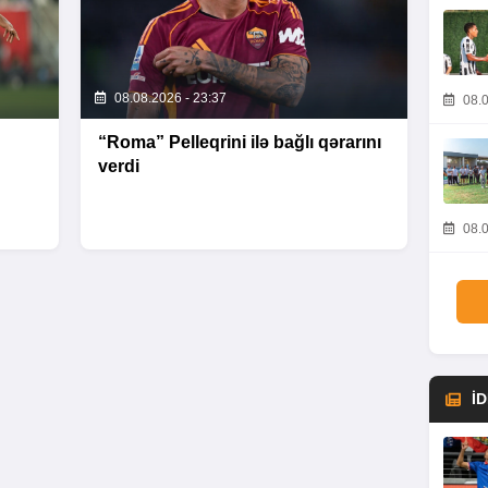
08.08.2026 - 23:37
08.0
“Roma” Pelleqrini ilə bağlı qərarını
verdi
08.0
İ