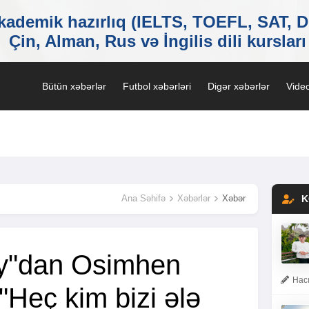
Bütün xəbərlər
Futbol xəbərləri
Digər xəbərlər
Video
Ana Səhifə
Xəbərlər
Xəbər
K
ay"dan Osimhen
Hacı
"Heç kim bizi ələ