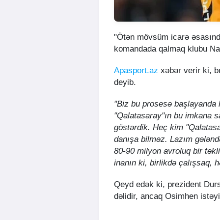
"Ötən mövsüm icarə əsasınd
komandada qalmaq klubu Napo
Apasport.az
xəbər verir ki, 
deyib.
"Biz bu prosesə başlayanda 
"Qalatasaray"ın bu imkana s
göstərdik. Heç kim "Qalatasa
danışa bilməz. Lazım gələnd
80-90 milyon avroluq bir təkl
inanın ki, birlikdə çalışsaq, h
Qeyd edək ki, prezident Dur
dəlidir, ancaq Osimhen istəyir