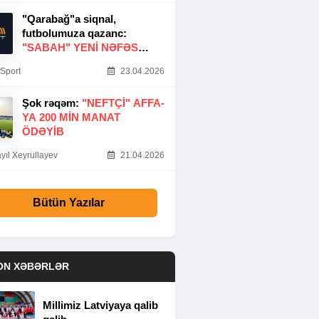
"Qarabağ"a siqnal,
futbolumuza qazanc:
"SABAH" YENI NƏFƏS
GƏTIRDI
Sport
23.04.2026
Şok rəqəm:
"NEFTÇI" AFFA-
YA 200 MIN MANAT
ÖDƏYIB
yıl Xeyrullayev
21.04.2026
Bütün Yazılar
ON XƏBƏRLƏR
Millimiz Latviyaya qalib