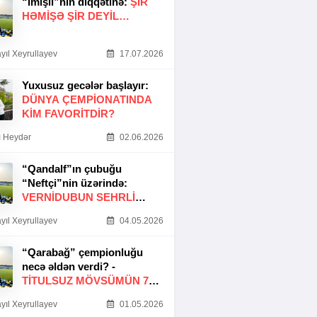
“İmişli”nin diqqətinə:
ŞIR
HƏMIŞƏ ŞIR DEYIL…
yıl Xeyrullayev
17.07.2026
Yuxusuz gecələr başlayır:
DÜNYA ÇEMPIONATINDA
KIM FAVORITDIR?
 Heydər
02.06.2026
“Qandalf”ın çubuğu
“Neftçi”nin üzərində:
VERNİDUBUN SEHRLİ
TOXUNUŞU
yıl Xeyrullayev
04.05.2026
“Qarabağ” çempionluğu
necə əldən verdi? -
TITULSUZ MÖVSÜMÜN 7
SƏBƏBI
yıl Xeyrullayev
01.05.2026