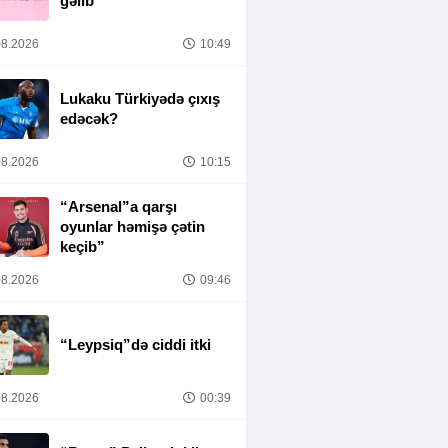
gəlib
8.2026
10:49
Lukaku Türkiyədə çıxış
edəcək?
8.2026
10:15
“Arsenal”a qarşı
oyunlar həmişə çətin
keçib”
8.2026
09:46
“Leypsiq”də ciddi itki
8.2026
00:39