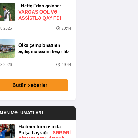
“Neftçi”dən qələbə:
VARQAS QOL VƏ
ASSİSTLƏ QAYITDI
8.2026
20:44
Ölkə çempionatının
açılış mərasimi keçirilib
8.2026
19:44
Bütün xəbərlər
DMAN MƏLUMATLARI
Haitinin formasında
Polşa bayrağı –
SƏBƏBI