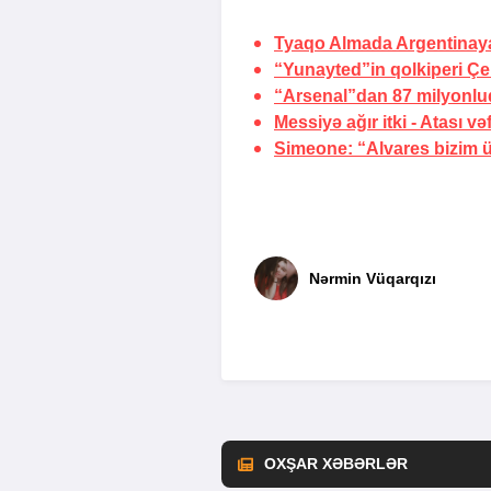
Tyaqo Almada Argentinaya
“Yunayted”in qolkiperi Ç
“Arsenal”dan 87 milyonluq
Messiyə ağır itki -
Atası vəf
Simeone: “Alvares bizim 
Nərmin Vüqarqızı
OXŞAR XƏBƏRLƏR