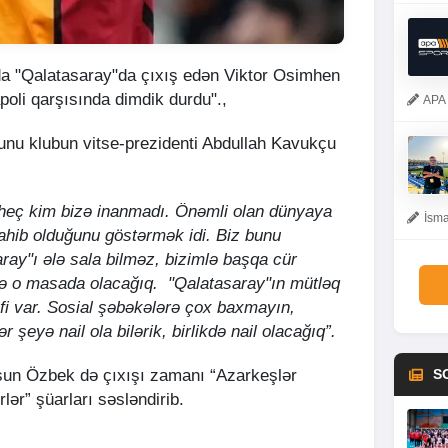
a "Qalatasaray"da çıxış edən Viktor Osimhen
li qarşısında dimdik durdu".,
APA 
bunu klubun vitse-prezidenti Abdullah Kavukçu
heç kim bizə inanmadı. Önəmli olan dünyaya
İsma
ahib olduğunu göstərmək idi. Biz bunu
ray"ı ələ sala bilməz, bizimlə başqa cür
ə o masada olacağıq. "Qalatasaray"ın mütləq
ifi var. Sosial şəbəkələrə çox baxmayın,
ər şeyə nail ola bilərik, birlikdə nail olacağıq”.
S
sun Özbek də çıxışı zamanı “Azarkeşlər
lər” şüarları səsləndirib.