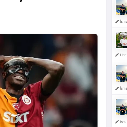
İsma
Hacı
İsma
İsma