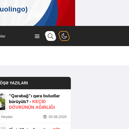
lar
ÖŞƏ YAZILARI
“Qarabağ”ı qara buludlar
bürüyüb? -
KEÇID
DÖVRÜNÜN AĞIRLIĞI
 Heydər
05.08.2026