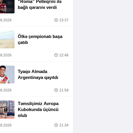
“Roma” Pelleqrini ilə
bağlı qərarını verdi
8.2026
23:37
Ölkə çempionatı başa
çatıb
8.2026
22:46
Tyaqo Almada
Argentinaya qayıtdı
8.2026
21:58
Təmsilçimiz Avropa
Kubokunda üçüncü
olub
8.2026
21:34