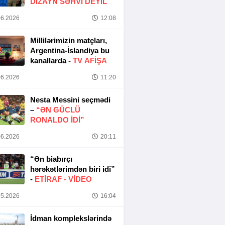
DIZAYN SƏHVI DEYIL
6.2026
12:08
Millilərimizin matçları,
Argentina-İslandiya bu
kanallarda -
TV AFİŞA
6.2026
11:20
Nesta Messini seçmədi
–
“ƏN GÜCLÜ
RONALDO IDI”
6.2026
20:11
“Ən biabırçı
hərəkətlərimdən biri idi”
-
ETIRAF -
VİDEO
5.2026
16:04
İdman komplekslərində