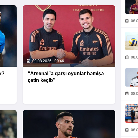
08.0
08.0
09.08.2026 - 09:46
k?
“Arsenal”a qarşı oyunlar həmişə
çətin keçib”
08.0
08.0