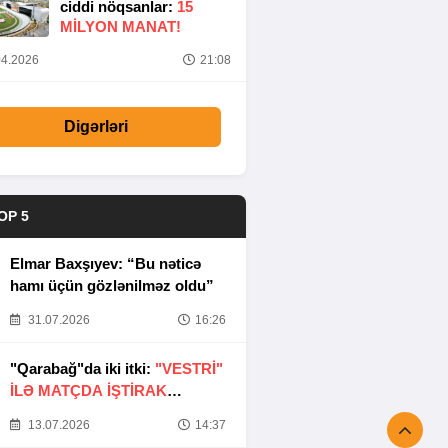
ciddi nöqsanlar:
15
MILYON MANAT!
4.2026
21:08
Digərləri
OP 5
Elmar Baxşıyev: “Bu nəticə
hamı üçün gözlənilməz oldu”
31.07.2026
16:26
"Qarabağ"da iki itki:
"VESTRİ"
İLƏ MATÇDA İŞTİRAK
ETMƏYƏCƏKLƏR
13.07.2026
14:37