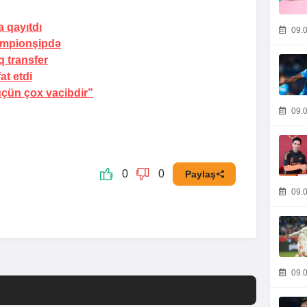
 qayıtdı
09.0
empionşipdə
 transfer
at etdi
üçün çox vacibdir”
09.0
0
0
Paylaş
09.0
09.0