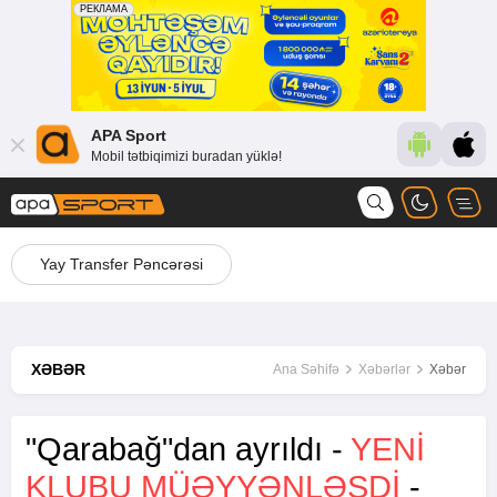
APA Sport
Mobil tətbiqimizi buradan yüklə!
Yay Transfer Pəncərəsi
XƏBƏR
Ana Səhifə
Xəbərlər
Xəbər
"Qarabağ"dan ayrıldı -
YENİ
KLUBU MÜƏYYƏNLƏŞDİ
-