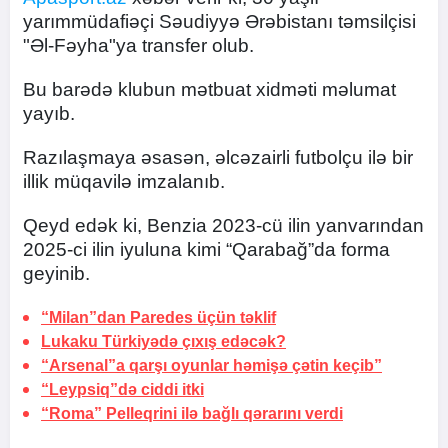
yarımmüdafiəçi Səudiyyə Ərəbistanı təmsilçisi
"Əl-Fəyha"ya transfer olub.
Bu barədə klubun mətbuat xidməti məlumat
yayıb.
Razılaşmaya əsasən, əlcəzairli futbolçu ilə bir
illik müqavilə imzalanıb.
Qeyd edək ki, Benzia 2023-cü ilin yanvarından
2025-ci ilin iyuluna kimi “Qarabağ”da forma
geyinib.
“Milan”dan Paredes üçün təklif
Lukaku Türkiyədə çıxış edəcək?
“Arsenal”a qarşı oyunlar həmişə çətin keçib”
“Leypsiq”də ciddi itki
“Roma” Pelleqrini ilə bağlı qərarını verdi