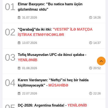
01
Elmar Baxşıyev: “Bu nəticə hamı üçün
gözlənilməz oldu”
31.07.2026
16:26
02
"Qarabağ"da iki itki:
"VESTRİ" İLƏ MATÇDA
İŞTİRAK ETMƏYƏCƏKLƏR
13.07.2026
14:37
03
Tofiq Musayevdən UFC-də ikinci qələbə -
YENİLƏNİB
01.08.2026
20:52
04
Karen Vardanyan: “Neftçi”ni heç bir halda
kiçiltməyəcəyik” -
MÜSAHİBƏ
22.07.2026
22:26
05
DÇ-2026: Argentina finalda! -
YENİLƏNİB