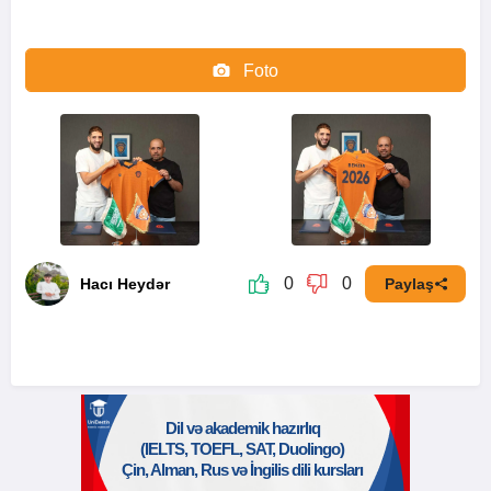
Foto
Video
0
0
Hacı Heydər
Paylaş