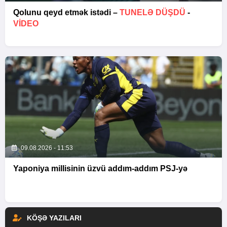
Qolunu qeyd etmək istədi –
TUNELƏ DÜŞDÜ
-
VİDEO
09.08.2026 - 11:53
Yaponiya millisinin üzvü addım-addım PSJ-yə
KÖŞƏ YAZILARI