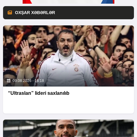
OXŞAR XƏBƏRLƏR
09.08.2026 - 16:18
“Ultraslan” lideri saxlanılıb