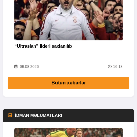
“Ultraslan” lideri saxlanılıb
“
R
04
09.08.2026
16:18
Bütün xəbərlər
İDMAN MƏLUMATLARI