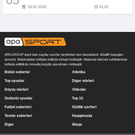
16.07.2026
01:01
APA GROUP daxil olan saytlar uzerlər tərəfindən tam dəstəklənir. Müəllif hüquqları
qorunur. Məlumatdan istifadə etdikdə istinad mütləqdir. Məlumat internet səhifələrində
istifadə edildikdə müvafiq keçidin qoyulması mütləqdir.
Bütün xəbərlər
Atletika
Top oyunlar
Digər növləri
Döyüş növləri
Videolar
Stolüstü oyunlar
Top 10
Futbol xəbərləri
Gizlilik şərtləri
Tennis xəbərləri
Haqqımızda
Digər
Əlaqə