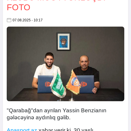
FOTO
07.08.2025 - 10:17
"Qarabağ"dan ayrılan Yassin Benzianın
gələcəyinə aydınlıq gəlib.
Apasport.az
xəbər verir ki, 30 yaşlı