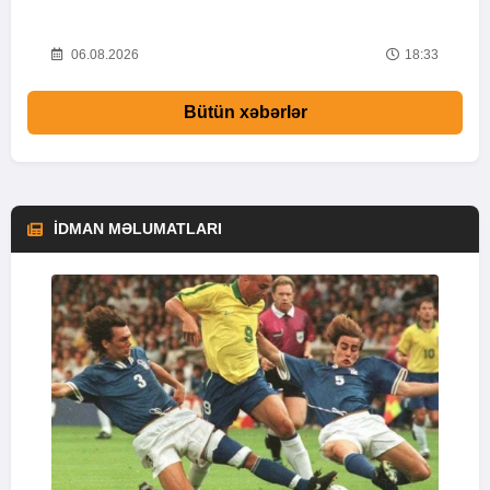
Y
58
06.08.2026
18:33
Bütün xəbərlər
İDMAN MƏLUMATLARI