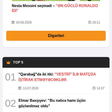
Nesta Messini seçmədi –
“ƏN GÜCLÜ RONALDO
“
IDI”
V
20
04.06.2026
20:11
Digərləri
TOP 5
01
"Qarabağ"da iki itki:
"VESTRİ" İLƏ MATÇDA
İŞTİRAK ETMƏYƏCƏKLƏR
13.07.2026
14:37
02
Elmar Baxşıyev: “Bu nəticə hamı üçün
gözlənilməz oldu”