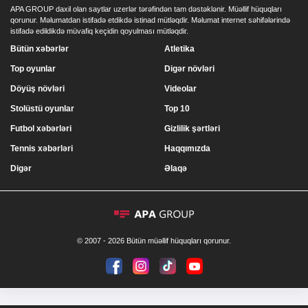
APA GROUP daxil olan saytlar uzerlər tərəfindən tam dəstəklənir. Müəllif hüquqları
qorunur. Məlumatdan istifadə etdikdə istinad mütləqdir. Məlumat internet səhifələrində
istifadə edildikdə müvafiq keçidin qoyulması mütləqdir.
Bütün xəbərlər
Atletika
Top oyunlar
Digər növləri
Döyüş növləri
Videolar
Stolüstü oyunlar
Top 10
Futbol xəbərləri
Gizlilik şərtləri
Tennis xəbərləri
Haqqımızda
Digər
Əlaqə
© 2007 - 2026 Bütün müəllif hüquqları qorunur.