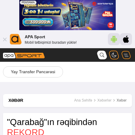
APA Sport
Mobil tətbiqimizi buradan yüklə!
Yay Transfer Pəncərəsi
XƏBƏR
Ana Səhifə
Xəbərlər
Xəbər
"Qarabağ"ın rəqibindən
REKORD