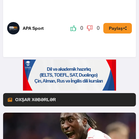
0
0
APA Sport
Paylaş
OXŞAR XƏBƏRLƏR