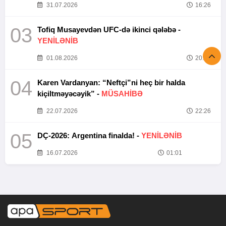
31.07.2026
16:26
03
Tofiq Musayevdən UFC-də ikinci qələbə -
YENİLƏNİB
01.08.2026
20:52
04
Karen Vardanyan: “Neftçi”ni heç bir halda
kiçiltməyəcəyik” -
MÜSAHİBƏ
22.07.2026
22:26
05
DÇ-2026: Argentina finalda! -
YENİLƏNİB
16.07.2026
01:01