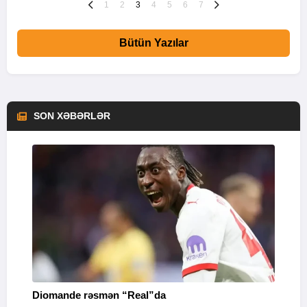
1
2
3
4
5
6
7
Bütün Yazılar
SON XƏBƏRLƏR
Diomande rəsmən “Real”da
K