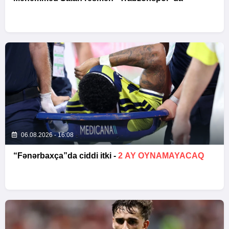
06.08.2026 - 16:08
“Fənərbaxça”da ciddi itki -
2 AY OYNAMAYACAQ