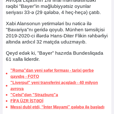
Avropa Liqasının 1/8 final mərhələsindəki
rəqibi "Bayer"in məğlubiyyətsiz oyunlar
seriyası 33-ə (29 qələbə, 4 heç-heçə) çatıb.
Xabi Alansonun yetirmələri bu nəticə ilə
"Bavariya"nı geridə qoyub. Münhen təmsilçisi
2019-2020-ci illərdə Hans-Diter Flikin rəhbərliyi
altında ardıcıl 32 matçda uduzmayıb.
Qeyd edək ki, "Bayer" hazırda Bundesliqada
61 xalla liderdir.
"Roma"dan yeni səfər forması -
tarixi gerbə
qayıdış
-
FOTO
"Liverpul" yeni transferini açıqladı -
40 milyon
avroya
"Çelsi"dən "Strazburq"a
FİFA
ÜZR İSTƏDİ
Messi dubl etdi, “İnter Mayami” qələbə ilə başladı