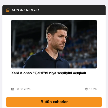
SON XƏBƏRLƏR
Xabi Alonso “Çelsi”ni niyə seçdiyini açıqladı
P
38
08.08.2026
11:26
Bütün xəbərlər