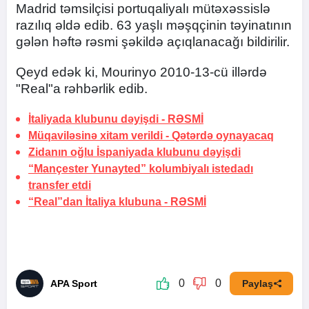
Madrid təmsilçisi portuqaliyalı mütəxəssislə
razılıq əldə edib. 63 yaşlı məşqçinin təyinatının
gələn həftə rəsmi şəkildə açıqlanacağı bildirilir.
Qeyd edək ki, Mourinyo 2010-13-cü illərdə
"Real"a rəhbərlik edib.
İtaliyada klubunu dəyişdi -
RƏSMİ
Müqaviləsinə xitam verildi -
Qətərdə oynayacaq
Zidanın oğlu İspaniyada klubunu dəyişdi
“Mançester Yunayted” kolumbiyalı istedadı
transfer etdi
“Real”dan İtaliya klubuna -
RƏSMİ
0
0
APA Sport
Paylaş