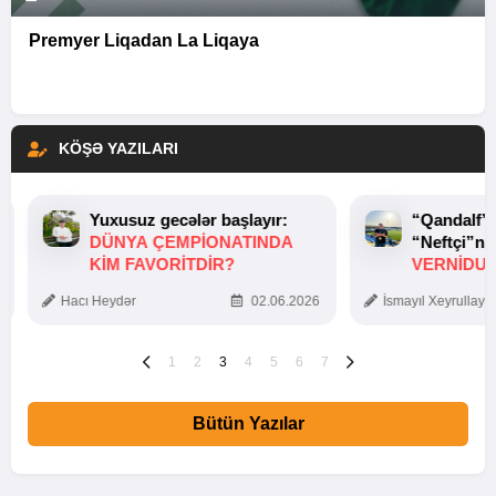
Premyer Liqadan La Liqaya
KÖŞƏ YAZILARI
Yuxusuz gecələr başlayır:
“Qandalf”
DÜNYA ÇEMPIONATINDA
“Neftçi”ni
KIM FAVORITDIR?
VERNİDUB
TOXUNUŞ
Hacı Heydər
02.06.2026
İsmayıl Xeyrullaye
1
2
3
4
5
6
7
Bütün Yazılar