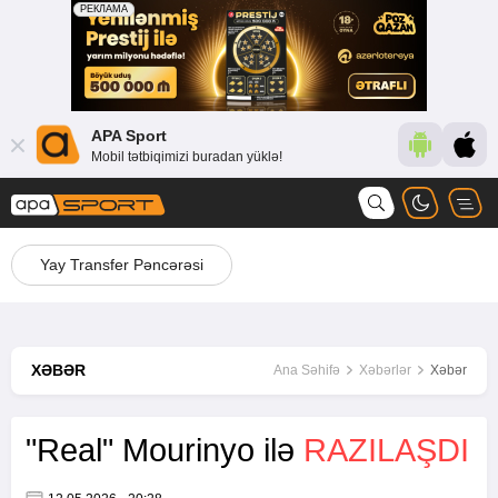
APA Sport
Mobil tətbiqimizi buradan yüklə!
Yay Transfer Pəncərəsi
XƏBƏR
Ana Səhifə
Xəbərlər
Xəbər
"Real" Mourinyo ilə
RAZILAŞDI