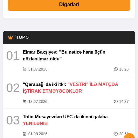
Digərləri
TOP 5
01
Elmar Baxşıyev: “Bu nəticə hamı üçün
gözlənilməz oldu”
31.07.2026
16:26
02
"Qarabağ"da iki itki:
"VESTRİ" İLƏ MATÇDA
İŞTİRAK ETMƏYƏCƏKLƏR
13.07.2026
14:37
03
Tofiq Musayevdən UFC-də ikinci qələbə -
YENİLƏNİB
01.08.2026
20:52