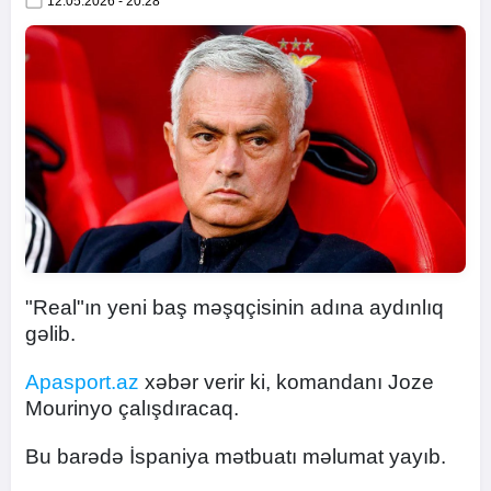
12.05.2026 - 20:28
"Real"ın yeni baş məşqçisinin adına aydınlıq
gəlib.
Apasport.az
xəbər verir ki, komandanı Joze
Mourinyo çalışdıracaq.
Bu barədə İspaniya mətbuatı məlumat yayıb.