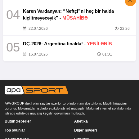
04
Karen Vardanyan: “Neftçi”ni heç bir halda
kiçiltməyəcəyik” -
MÜSAHİBƏ
22.07.2026
22:26
05
DÇ-2026: Argentina finalda! -
YENİLƏNİB
16.07.2026
01:01
APA GROUP daxil olan saytlar uzerlər tərəfindən tam dəstəklənir. Müəllif hüquqları
qorunur. Məlumatdan istifadə etdikdə istinad mütləqdir. Məlumat internet səhifələrində
istifadə edildikdə müvafiq keçidin qoyulması mütləqdir.
Bütün xəbərlər
Atletika
Top oyunlar
Digər növləri