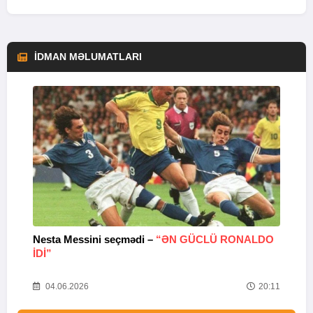
İDMAN MƏLUMATLARI
Nesta Messini seçmədi –
“ƏN GÜCLÜ RONALDO
“
IDI”
V
20
04.06.2026
20:11