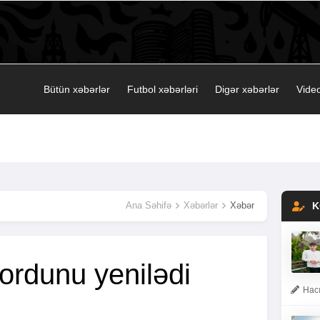
Bütün xəbərlər
Futbol xəbərləri
Digər xəbərlər
Video
Ana Səhifə
Xəbərlər
Xəbər
K
ordunu yenilədi
Hacı