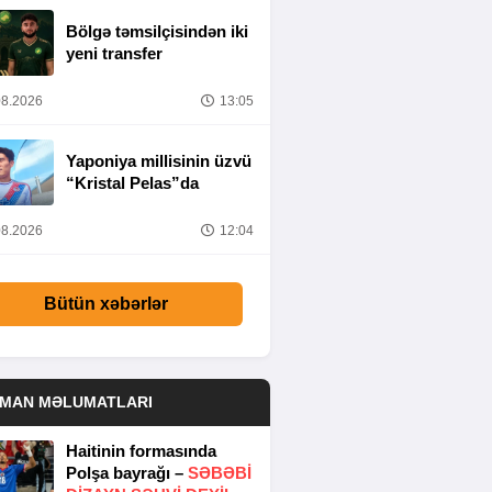
Bölgə təmsilçisindən iki
yeni transfer
8.2026
13:05
Yaponiya millisinin üzvü
“Kristal Pelas”da
8.2026
12:04
Bütün xəbərlər
DMAN MƏLUMATLARI
Haitinin formasında
Polşa bayrağı –
SƏBƏBI