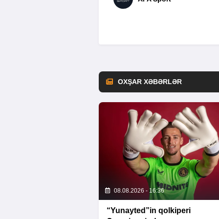
OXŞAR XƏBƏRLƏR
08.08.2026 - 16:36
“Yunayted”in qolkiperi