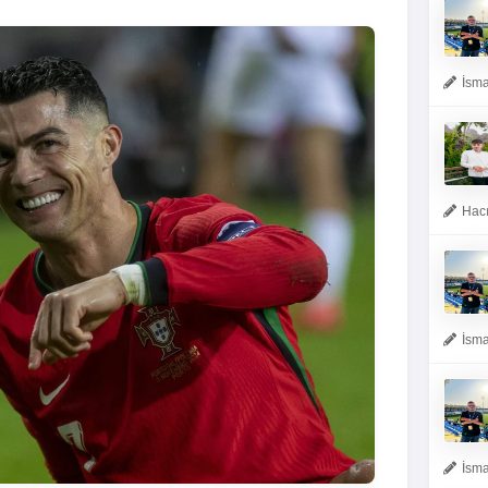
İsma
Hacı
İsma
İsma