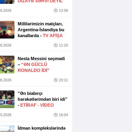
DIZAYN SƏHVI DEYIL
6.2026
12:08
Millilərimizin matçları,
Argentina-İslandiya bu
kanallarda -
TV AFİŞA
6.2026
11:20
Nesta Messini seçmədi
–
“ƏN GÜCLÜ
RONALDO IDI”
6.2026
20:11
“Ən biabırçı
hərəkətlərimdən biri idi”
-
ETIRAF -
VİDEO
5.2026
16:04
İdman komplekslərində