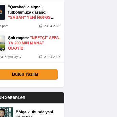
"Qarabağ"a siqnal,
futbolumuza qazanc:
"SABAH" YENI NƏFƏS
GƏTIRDI
Sport
23.04.2026
Şok rəqəm:
"NEFTÇI" AFFA-
YA 200 MIN MANAT
ÖDƏYIB
yıl Xeyrullayev
21.04.2026
Bütün Yazılar
ON XƏBƏRLƏR
Bölgə klubunda yeni