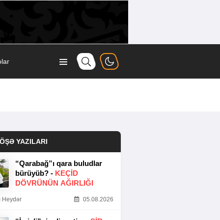
lar
ÖŞƏ YAZILARI
“Qarabağ”ı qara buludlar
bürüyüb? -
KEÇID
DÖVRÜNÜN AĞIRLIĞI
 Heydər
05.08.2026