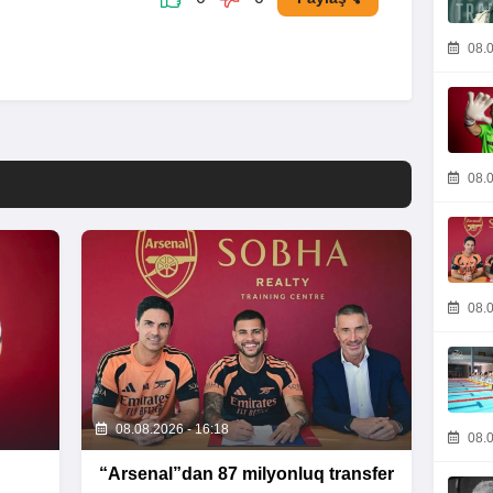
08.0
08.0
08.0
08.08.2026 - 16:18
08.0
“Arsenal”dan 87 milyonluq transfer