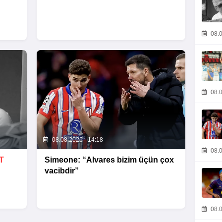
08.0
08.0
08.08.2026 - 14:18
08.0
T
Simeone: “Alvares bizim üçün çox
vacibdir”
08.0