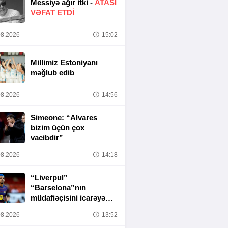
Messiyə ağır itki -
ATASI
VƏFAT ETDI
8.2026
15:02
Millimiz Estoniyanı
məğlub edib
8.2026
14:56
Simeone: “Alvares
bizim üçün çox
vacibdir”
8.2026
14:18
“Liverpul”
“Barselona”nın
müdafiəçisini icarəyə
götürür
8.2026
13:52