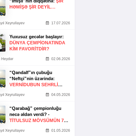
“İmişli”nin diqqətinə:
ŞIR
HƏMIŞƏ ŞIR DEYIL…
yıl Xeyrullayev
17.07.2026
Yuxusuz gecələr başlayır:
DÜNYA ÇEMPIONATINDA
KIM FAVORITDIR?
 Heydər
02.06.2026
“Qandalf”ın çubuğu
“Neftçi”nin üzərində:
VERNİDUBUN SEHRLİ
TOXUNUŞU
yıl Xeyrullayev
04.05.2026
“Qarabağ” çempionluğu
necə əldən verdi? -
TITULSUZ MÖVSÜMÜN 7
SƏBƏBI
yıl Xeyrullayev
01.05.2026