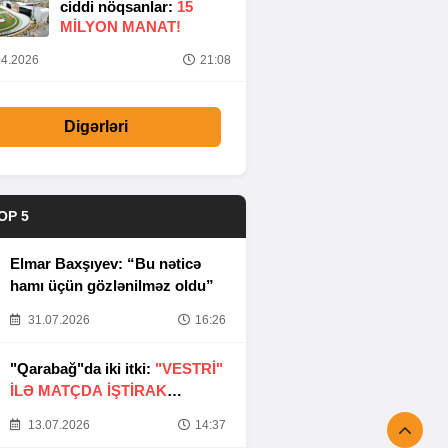
ciddi nöqsanlar:
15
MILYON MANAT!
4.2026
21:08
Digərləri
OP 5
Elmar Baxşıyev: “Bu nəticə
hamı üçün gözlənilməz oldu”
31.07.2026
16:26
"Qarabağ"da iki itki:
"VESTRİ"
İLƏ MATÇDA İŞTİRAK
ETMƏYƏCƏKLƏR
13.07.2026
14:37