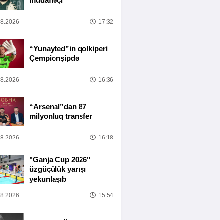
müdafiəçi
8.2026
17:32
“Yunayted”in qolkiperi
Çempionşipdə
8.2026
16:36
“Arsenal”dan 87
milyonluq transfer
8.2026
16:18
"Ganja Cup 2026"
üzgüçülük yarışı
yekunlaşıb
8.2026
15:54