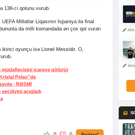
də 138-ci qolunu vurub.
, UEFA Millətlər Liqasının İspaniya ilə final
 bununla da milli komandada ən çox qol vuran
APA 
ikinci oyunçu isə Lionel Messidir. O,
vurub.
İsma
 müdafiəçisini icarəyə götürür
Kristal Pelas”da
avilə -
RƏSMİ
 seçdiyini açıqladı
ya
S
0
0
Paylaş