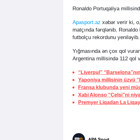
Ronaldo Portuqaliya millisin
Apasport.az
xəbər verir ki, o
matçında fərqlənib. Ronaldo
futbolçu rekordunu yeniləyib.
Yığmasında ən çox qol vuran 
Argentina millisində 112 qol 
“Liverpul” “Barselona”nın
Yaponiya millisinin üzvü “
Fransa klubunda yeni müq
Xabi Alonso “Çelsi”ni niyə
Premyer Liqadan La Liqa
APA Sport