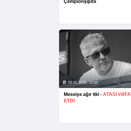
Çempionşipdə
08.08.2026 - 15:02
Messiyə ağır itki -
ATASI VƏFA
ETDI