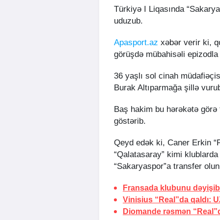
Türkiyə I Liqasında “Sakarya
uduzub.
Apasport.az
xəbər verir ki, q
görüşdə mübahisəli epizodla 
36 yaşlı sol cinah müdafiəçi
Burak Altıparmağa şillə vuru
Baş hakim bu hərəkətə görə 
göstərib.
Qeyd edək ki, Caner Erkin “F
“Qalatasaray” kimi klublard
“Sakaryaspor”a transfer olun
Fransada klubunu dəyişib
Vinisius “Real”da qaldı:
U
Diomande rəsmən “Real”