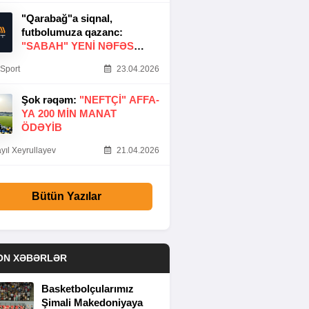
"Qarabağ"a siqnal,
futbolumuza qazanc:
"SABAH" YENI NƏFƏS
GƏTIRDI
Sport
23.04.2026
Şok rəqəm:
"NEFTÇI" AFFA-
YA 200 MIN MANAT
ÖDƏYIB
yıl Xeyrullayev
21.04.2026
Bütün Yazılar
ON XƏBƏRLƏR
Basketbolçularımız
Şimali Makedoniyaya