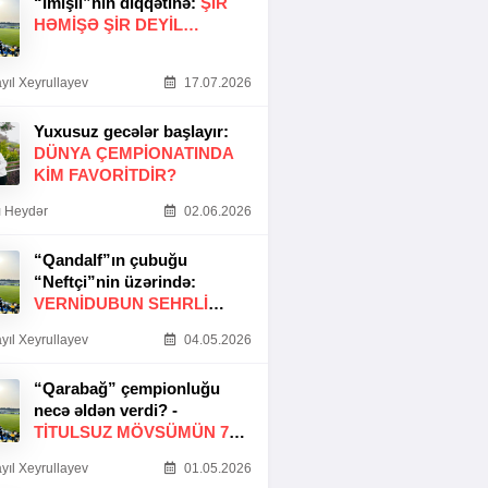
“İmişli”nin diqqətinə:
ŞIR
HƏMIŞƏ ŞIR DEYIL…
yıl Xeyrullayev
17.07.2026
Yuxusuz gecələr başlayır:
DÜNYA ÇEMPIONATINDA
KIM FAVORITDIR?
 Heydər
02.06.2026
“Qandalf”ın çubuğu
“Neftçi”nin üzərində:
VERNİDUBUN SEHRLİ
TOXUNUŞU
yıl Xeyrullayev
04.05.2026
“Qarabağ” çempionluğu
necə əldən verdi? -
TITULSUZ MÖVSÜMÜN 7
SƏBƏBI
yıl Xeyrullayev
01.05.2026