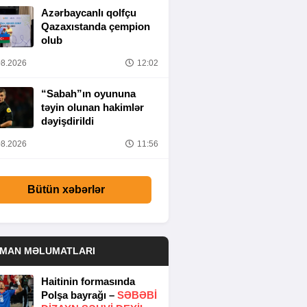
Azərbaycanlı qolfçu
Qazaxıstanda çempion
olub
8.2026
12:02
“Sabah”ın oyununa
təyin olunan hakimlər
dəyişdirildi
8.2026
11:56
Bütün xəbərlər
DMAN MƏLUMATLARI
Haitinin formasında
Polşa bayrağı –
SƏBƏBI