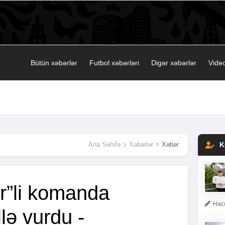
Bütün xəbərlər
Futbol xəbərləri
Digər xəbərlər
Video
Ana Səhifə
Xəbərlər
Xəbər
K
r”li komanda
Hacı
llə vurdu -