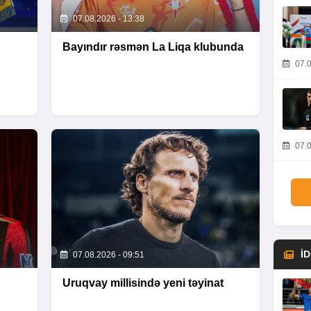
07.08.2026 - 13:38
Bayındır rəsmən La Liqa klubunda
07.0
07.0
İ
07.08.2026 - 09:51
Uruqvay millisində yeni təyinat