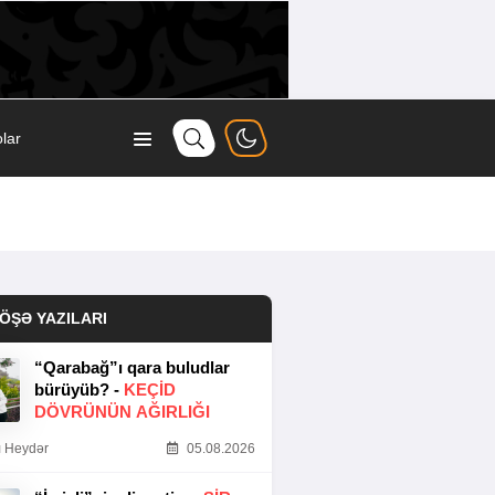
lar
ÖŞƏ YAZILARI
“Qarabağ”ı qara buludlar
bürüyüb? -
KEÇID
DÖVRÜNÜN AĞIRLIĞI
 Heydər
05.08.2026