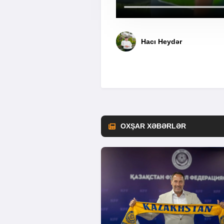
Hacı Heydər
OXŞAR XƏBƏRLƏR