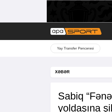
Yay Transfer Pəncərəsi
XƏBƏR
Sabiq “Fənə
yoldaşına şi