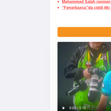
Məhəmməd Salah rəsmən 
“Fənərbaxça”da ciddi itki 