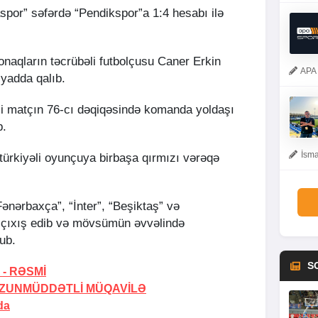
spor” səfərdə “Pendikspor”a 1:4 hesabı ilə
onaqların təcrübəli futbolçusu Caner Erkin
APA 
yadda qalıb.
si matçın 76-cı dəqiqəsində komanda yoldaşı
b.
İsma
türkiyəli oyunçuya birbaşa qırmızı vərəqə
ənərbaxça”, “İnter”, “Beşiktaş” və
a çıxış edib və mövsümün əvvəlində
ub.
S
 -
RƏSMİ
ZUNMÜDDƏTLİ MÜQAVİLƏ
da