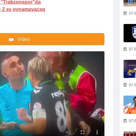
“Trabzonspor”da
-
2 ay oynamayacaq
07.0
Video
07.0
07.0
07.0