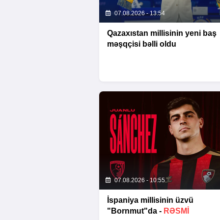
07.08.2026 - 13:54
Qazaxıstan millisinin yeni baş
məşqçisi bəlli oldu
07.08.2026 - 10:55
İspaniya millisinin üzvü
"Bornmut"da -
RƏSMİ