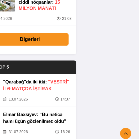
ciddi nöqsanlar:
15
MILYON MANAT!
4.2026
21:08
Digərləri
OP 5
"Qarabağ"da iki itki:
"VESTRİ"
İLƏ MATÇDA İŞTİRAK
ETMƏYƏCƏKLƏR
13.07.2026
14:37
Elmar Baxşıyev: “Bu nəticə
hamı üçün gözlənilməz oldu”
31.07.2026
16:26