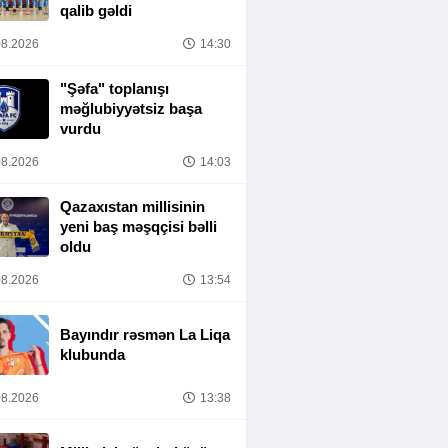
qalib gəldi
8.2026
14:30
"Şəfa" toplanışı
məğlubiyyətsiz başa
vurdu
8.2026
14:03
Qazaxıstan millisinin
yeni baş məşqçisi bəlli
oldu
8.2026
13:54
Bayındır rəsmən La Liqa
klubunda
8.2026
13:38