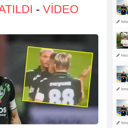
TILDI
-
VİDEO
İsma
Hacı
İsma
İsma