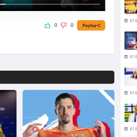
07.0
0
0
Paylaş
07.0
07.0
07.0