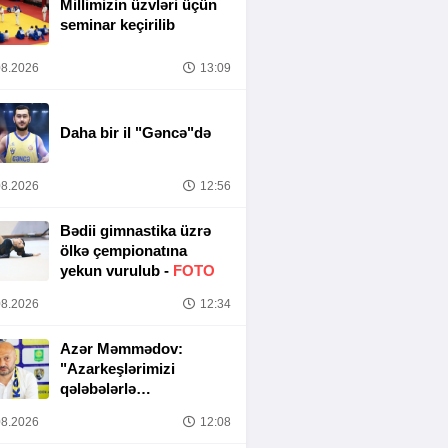
Millimizin üzvləri üçün
seminar keçirilib
8.2026
13:09
Daha bir il "Gəncə"də
8.2026
12:56
Bədii gimnastika üzrə
ölkə çempionatına
yekun vurulub -
FOTO
8.2026
12:34
Azər Məmmədov:
"Azarkeşlərimizi
qələbələrlə
sevindirəcəyik"
8.2026
12:08