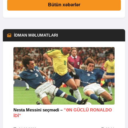
Bütün xəbərlər
İDMAN MƏLUMATLARI
Nesta Messini seçmədi –
“ƏN GÜCLÜ RONALDO
“
IDI”
V