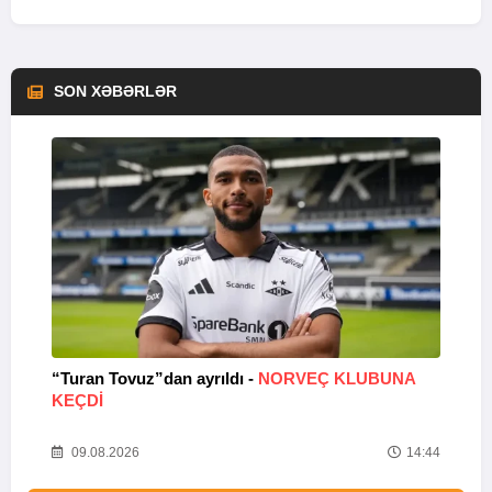
SON XƏBƏRLƏR
“Turan Tovuz”dan ayrıldı -
NORVEÇ KLUBUNA
B
KEÇDİ
R
33
09.08.2026
14:44