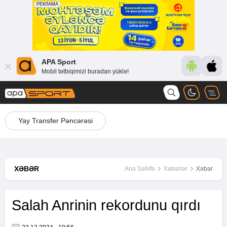
APA Sport
Mobil tətbiqimizi buradan yüklə!
Yay Transfer Pəncərəsi
XƏBƏR
Ana Səhifə
Xəbərlər
Xəbər
Salah Anrinin rekordunu qırdı