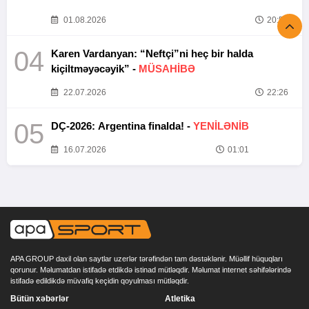
01.08.2026
20:52
04
Karen Vardanyan: “Neftçi”ni heç bir halda
kiçiltməyəcəyik” -
MÜSAHİBƏ
22.07.2026
22:26
05
DÇ-2026: Argentina finalda! -
YENİLƏNİB
16.07.2026
01:01
APA GROUP daxil olan saytlar uzerlər tərəfindən tam dəstəklənir. Müəllif hüquqları
qorunur. Məlumatdan istifadə etdikdə istinad mütləqdir. Məlumat internet səhifələrində
istifadə edildikdə müvafiq keçidin qoyulması mütləqdir.
Bütün xəbərlər
Atletika