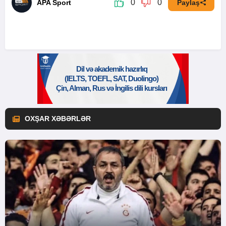
0
0
APA Sport
Paylaş
OXŞAR XƏBƏRLƏR