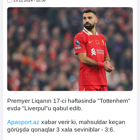
23.12.2024 - 10:56
Premyer Liqanın 17-ci həftəsində "Tottenhem"
evdə "Liverpul"u qəbul edib.
Apasport.az
xəbər verir ki, məhsuldar keçən
görüşdə qonaqlar 3 xala seviniblər - 3:6.