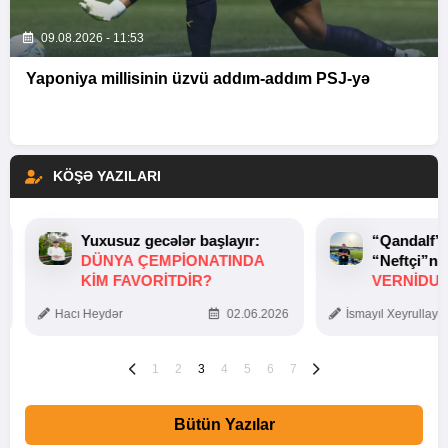
09.08.2026 - 11:53
Yaponiya millisinin üzvü addım-addım PSJ-yə
KÖŞƏ YAZILARI
Yuxusuz gecələr başlayır:
“Qandalf”
DÜNYA ÇEMPIONATINDA
“Neftçi”ni
KIM FAVORITDIR?
VERNİDUB
TOXUNUŞ
Hacı Heydər
02.06.2026
İsmayıl Xeyrullaye
1
2
3
4
5
6
7
Bütün Yazılar