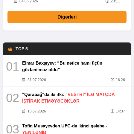
20
04.06.2026
20:11
Digərləri
TOP 5
01
Elmar Baxşıyev: “Bu nəticə hamı üçün
gözlənilməz oldu”
31.07.2026
16:26
02
"Qarabağ"da iki itki:
"VESTRİ" İLƏ MATÇDA
İŞTİRAK ETMƏYƏCƏKLƏR
13.07.2026
14:37
03
Tofiq Musayevdən UFC-də ikinci qələbə -
YENİLƏNİB