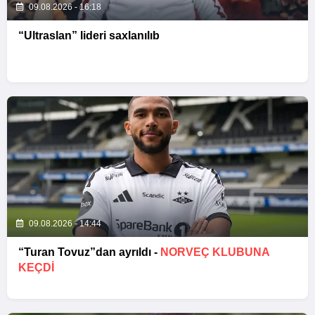
09.08.2026 - 16:18
“Ultraslan” lideri saxlanılıb
09.08.2026 - 14:44
“Turan Tovuz”dan ayrıldı -
NORVEÇ KLUBUNA
KEÇDİ