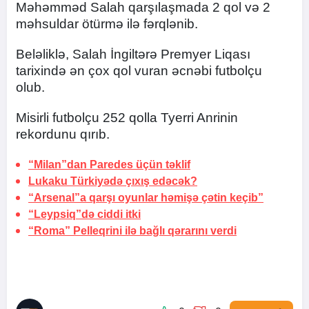
Məhəmməd Salah qarşılaşmada 2 qol və 2
məhsuldar ötürmə ilə fərqlənib.
Beləliklə, Salah İngiltərə Premyer Liqası
tarixində ən çox qol vuran əcnəbi futbolçu
olub.
Misirli futbolçu 252 qolla Tyerri Anrinin
rekordunu qırıb.
“Milan”dan Paredes üçün təklif
Lukaku Türkiyədə çıxış edəcək?
“Arsenal”a qarşı oyunlar həmişə çətin keçib”
“Leypsiq”də ciddi itki
“Roma” Pelleqrini ilə bağlı qərarını verdi