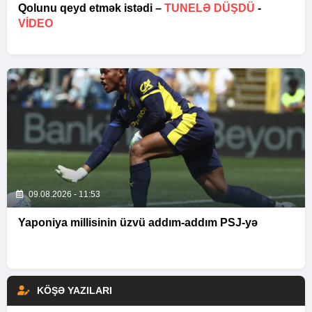
Qolunu qeyd etmək istədi –
TUNELƏ DÜŞDÜ
-
VİDEO
09.08.2026 - 11:53
Yaponiya millisinin üzvü addım-addım PSJ-yə
KÖŞƏ YAZILARI