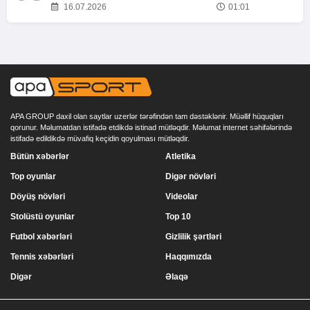
16.07.2026
01:01
APA GROUP daxil olan saytlar uzerlər tərəfindən tam dəstəklənir. Müəllif hüquqları
qorunur. Məlumatdan istifadə etdikdə istinad mütləqdir. Məlumat internet səhifələrində
istifadə edildikdə müvafiq keçidin qoyulması mütləqdir.
Bütün xəbərlər
Atletika
Top oyunlar
Digər növləri
Döyüş növləri
Videolar
Stolüstü oyunlar
Top 10
Futbol xəbərləri
Gizlilik şərtləri
Tennis xəbərləri
Haqqımızda
Digər
Əlaqə