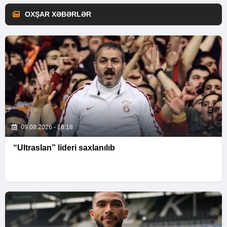
OXŞAR XƏBƏRLƏR
09.08.2026 - 16:18
“Ultraslan” lideri saxlanılıb