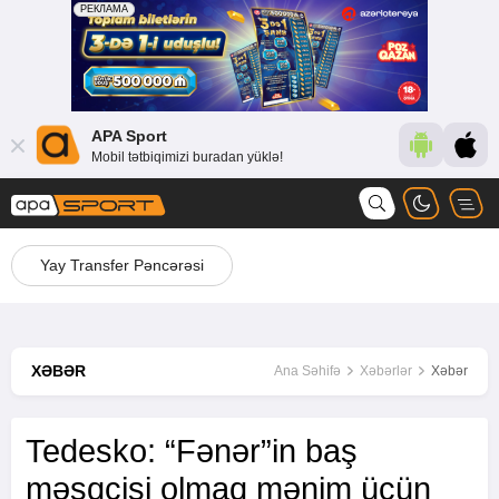
APA Sport
Mobil tətbiqimizi buradan yüklə!
Yay Transfer Pəncərəsi
XƏBƏR
Ana Səhifə
Xəbərlər
Xəbər
Tedesko: “Fənər”in baş
məşqçisi olmaq mənim üçün