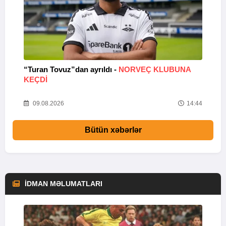
“Turan Tovuz”dan ayrıldı -
NORVEÇ KLUBUNA
B
KEÇDİ
R
33
09.08.2026
14:44
Bütün xəbərlər
İDMAN MƏLUMATLARI