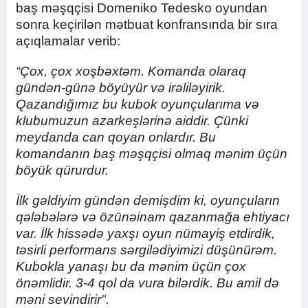
baş məşqçisi Domeniko Tedesko oyundan
sonra keçirilən mətbuat konfransında bir sıra
açıqlamalar verib:
“Çox, çox xoşbəxtəm. Komanda olaraq
gündən-günə böyüyür və irəliləyirik.
Qazandığımız bu kubok oyunçularıma və
klubumuzun azarkeşlərinə aiddir. Çünki
meydanda can qoyan onlardır. Bu
komandanın baş məşqçisi olmaq mənim üçün
böyük qürurdur.
İlk gəldiyim gündən demişdim ki, oyunçuların
qələbələrə və özünəinam qazanmağa ehtiyacı
var. İlk hissədə yaxşı oyun nümayiş etdirdik,
təsirli performans sərgilədiyimizi düşünürəm.
Kubokla yanaşı bu da mənim üçün çox
önəmlidir. 3-4 qol da vura bilərdik. Bu amil də
məni sevindirir".