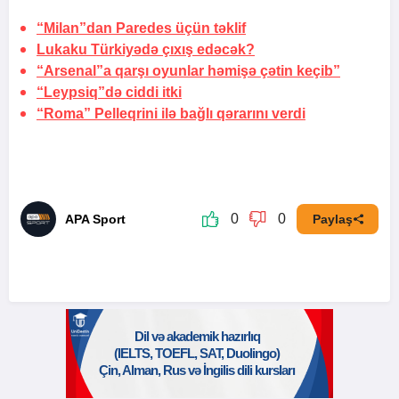
“Milan”dan Paredes üçün təklif
Lukaku Türkiyədə çıxış edəcək?
“Arsenal”a qarşı oyunlar həmişə çətin keçib”
“Leypsiq”də ciddi itki
“Roma” Pelleqrini ilə bağlı qərarını verdi
0
0
APA Sport
Paylaş