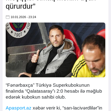
qürurdur”
10.01.2026 - 23:24
“Fənərbaxça” Türkiyə Superkubokunun
finalında “Qalatasaray”ı 2:0 hesabı ilə məğlub
edərək kubokun sahibi olub.
Apasport.az
xəbər verir ki, “sarı-lacivərdlilər”in