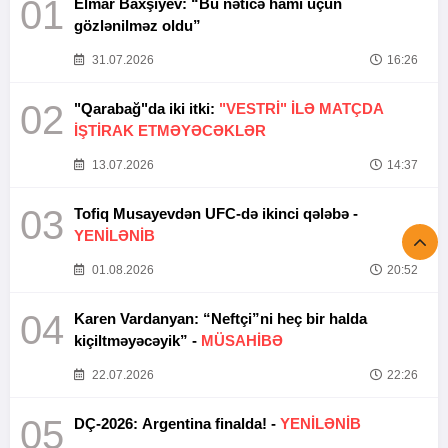
01
Elmar Baxşıyev: “Bu nəticə hamı üçün
gözlənilməz oldu”
31.07.2026
16:26
02
"Qarabağ"da iki itki:
"VESTRİ" İLƏ MATÇDA
İŞTİRAK ETMƏYƏCƏKLƏR
13.07.2026
14:37
03
Tofiq Musayevdən UFC-də ikinci qələbə -
YENİLƏNİB
01.08.2026
20:52
04
Karen Vardanyan: “Neftçi”ni heç bir halda
kiçiltməyəcəyik” -
MÜSAHİBƏ
22.07.2026
22:26
05
DÇ-2026: Argentina finalda! -
YENİLƏNİB