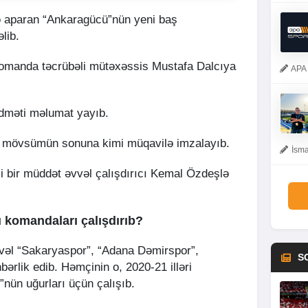
ə aparan “Ankaragücü”nün yeni baş
lib.
komanda təcrübəli mütəxəssis Mustafa Dalcıya
APA 
dməti məlumat yayıb.
ə mövsümün sonuna kimi müqavilə imzalayıb.
İsma
isi bir müddət əvvəl çalışdırıcı Kemal Özdeşlə
ı komandaları çalışdırıb?
vəl “Sakaryaspor”, “Adana Dəmirspor”,
S
hbərlik edib. Həmçinin o, 2020-21 illəri
nün uğurları üçün çalışıb.