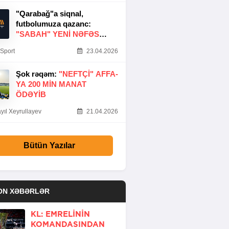
"Qarabağ"a siqnal,
futbolumuza qazanc:
"SABAH" YENI NƏFƏS
GƏTIRDI
Sport
23.04.2026
Şok rəqəm:
"NEFTÇI" AFFA-
YA 200 MIN MANAT
ÖDƏYIB
yıl Xeyrullayev
21.04.2026
Bütün Yazılar
ON XƏBƏRLƏR
KL: EMRELININ
KOMANDASINDAN