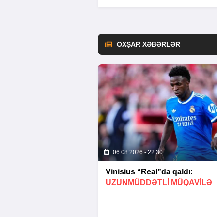
OXŞAR XƏBƏRLƏR
06.08.2026 - 22:30
Vinisius “Real”da qaldı:
UZUNMÜDDƏTLİ MÜQAVİLƏ