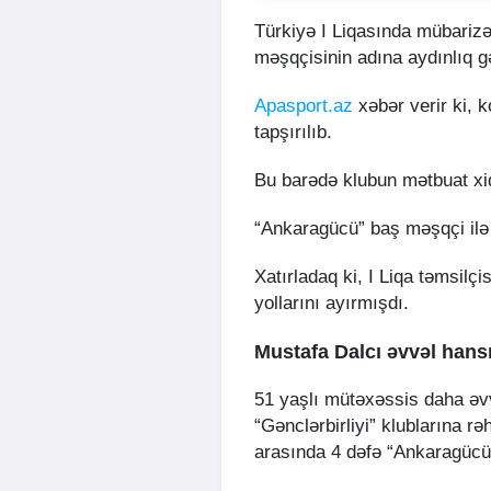
Türkiyə I Liqasında mübariz
məşqçisinin adına aydınlıq gə
Apasport.az
xəbər verir ki, 
tapşırılıb.
Bu barədə klubun mətbuat xi
“Ankaragücü” baş məşqçi il
Xatırladaq ki, I Liqa təmsilç
yollarını ayırmışdı.
Mustafa Dalcı əvvəl hans
51 yaşlı mütəxəssis daha əv
“Gənclərbirliyi” klublarına rə
arasında 4 dəfə “Ankaragücü”