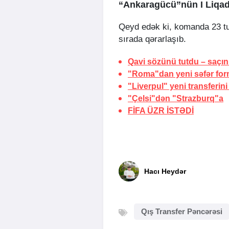
“Ankaragücü”nün I Liqada
Qeyd edək ki, komanda 23 tur
sırada qərarlaşıb.
Qavi sözünü tutdu –
saçın
"Roma"dan yeni səfər for
"Liverpul" yeni transferini
"Çelsi"dən "Strazburq"a
FİFA
ÜZR İSTƏDİ
Hacı Heydər
Qış Transfer Pəncərəsi