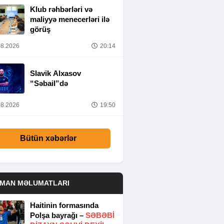
Klub rəhbərləri və
maliyyə menecerləri ilə
görüş
8.2026
20:14
Slavik Alxasov
“Səbail”də
8.2026
19:50
Bütün xəbərlər
DMAN MƏLUMATLARI
Haitinin formasında
Polşa bayrağı –
SƏBƏBI