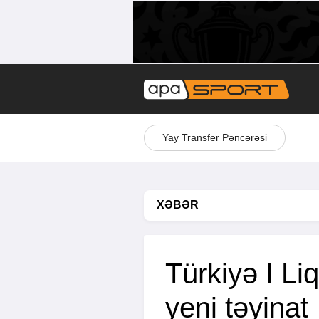
Yay Transfer Pəncərəsi
XƏBƏR
Türkiyə I Li
yeni təyinat