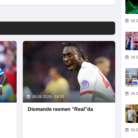
06.0
06.0
06.0
06.08.2026 - 18:33
Diomande rəsmən “Real”da
06.0