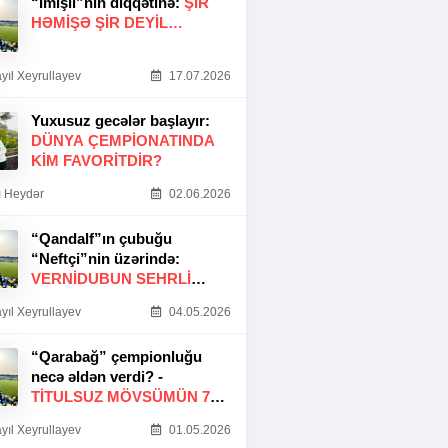
“İmişli”nin diqqətinə:
ŞIR
HƏMIŞƏ ŞIR DEYIL…
yıl Xeyrullayev
17.07.2026
Yuxusuz gecələr başlayır:
DÜNYA ÇEMPIONATINDA
KIM FAVORITDIR?
 Heydər
02.06.2026
“Qandalf”ın çubuğu
“Neftçi”nin üzərində:
VERNİDUBUN SEHRLİ
TOXUNUŞU
yıl Xeyrullayev
04.05.2026
“Qarabağ” çempionluğu
necə əldən verdi? -
TITULSUZ MÖVSÜMÜN 7
SƏBƏBI
yıl Xeyrullayev
01.05.2026