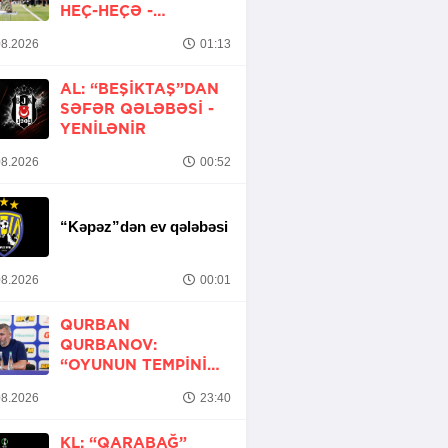
HEÇ-HEÇƏ -
YENİLƏNİB
8.2026
01:13
AL: “BEŞIKTAŞ”DAN
SƏFƏR QƏLƏBƏSI -
YENİLƏNİR
8.2026
00:52
“Kəpəz”dən ev qələbəsi
8.2026
00:01
QURBAN
QURBANOV:
“OYUNUN TEMPINI
ARTIRMALI IDIK”
8.2026
23:40
KL: “QARABAĞ”