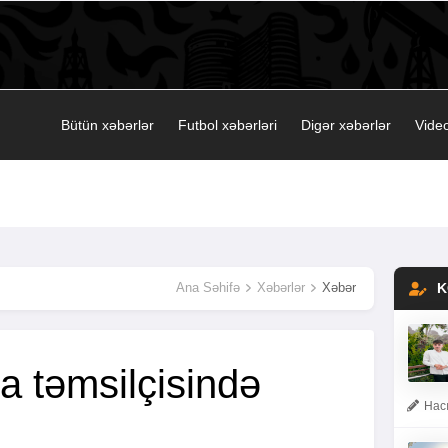
Bütün xəbərlər
Futbol xəbərləri
Digər xəbərlər
Video
Ana Səhifə
Xəbərlər
Xəbər
K
qa təmsilçisində
Hacı