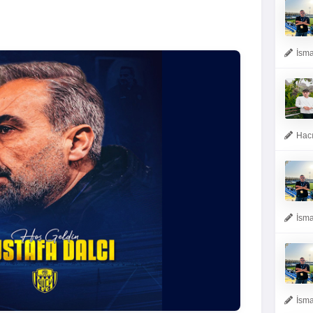
İsma
Hacı
İsma
İsma