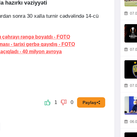
 hazırkı vəziyyəti
07.0
dan sonra 30 xalla turnir cədvəlində 14-cü
ı çəhrayı rəngə boyatdı
-
FOTO
ması -
tarixi gerbə qayıdış
-
FOTO
07.0
 açıqladı -
40 milyon avroya
07.0
1
0
Paylaş
06.0