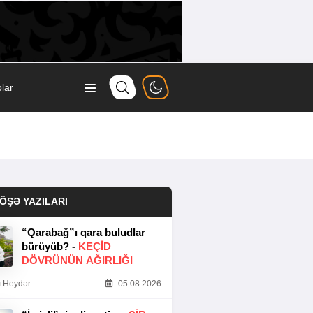
lar
ÖŞƏ YAZILARI
“Qarabağ”ı qara buludlar
bürüyüb? -
KEÇID
DÖVRÜNÜN AĞIRLIĞI
 Heydər
05.08.2026