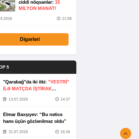
ciddi nöqsanlar:
15
MILYON MANAT!
4.2026
21:08
Digərləri
OP 5
"Qarabağ"da iki itki:
"VESTRİ"
İLƏ MATÇDA İŞTİRAK
ETMƏYƏCƏKLƏR
13.07.2026
14:37
Elmar Baxşıyev: “Bu nəticə
hamı üçün gözlənilməz oldu”
31.07.2026
16:26