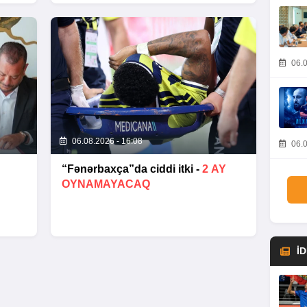
06.0
06.08.2026 - 16:08
06.0
“Fənərbaxça”da ciddi itki -
2 AY
OYNAMAYACAQ
İ