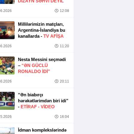
DIZAYN SƏHVI DEYIL
6.2026
12:08
Millilərimizin matçları,
Argentina-İslandiya bu
kanallarda -
TV AFİŞA
6.2026
11:20
Nesta Messini seçmədi
–
“ƏN GÜCLÜ
RONALDO IDI”
6.2026
20:11
“Ən biabırçı
hərəkətlərimdən biri idi”
-
ETIRAF -
VİDEO
5.2026
16:04
İdman komplekslərində