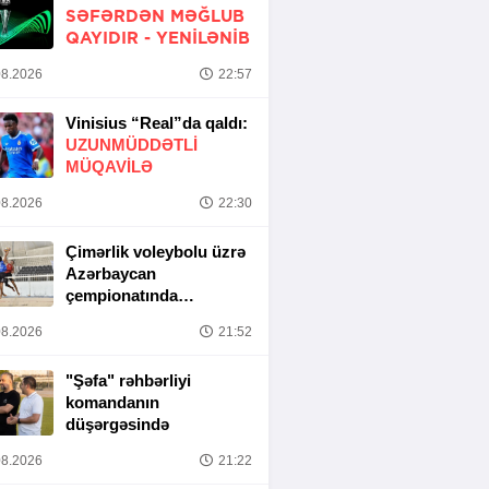
SƏFƏRDƏN MƏĞLUB
QAYIDIR -
YENİLƏNİB
8.2026
22:57
Vinisius “Real”da qaldı:
UZUNMÜDDƏTLİ
MÜQAVİLƏ
8.2026
22:30
Çimərlik voleybolu üzrə
Azərbaycan
çempionatında
yarımfinal mərhələsi
8.2026
21:52
başa çatıb
"Şəfa" rəhbərliyi
komandanın
düşərgəsində
8.2026
21:22