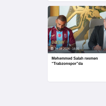
06.08.2026 - 16:31
Məhəmməd Salah rəsmən
“Trabzonspor”da