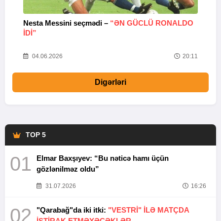
Nesta Messini seçmədi –
“ƏN GÜCLÜ RONALDO
“
IDI”
V
20
04.06.2026
20:11
Digərləri
TOP 5
01
Elmar Baxşıyev: “Bu nəticə hamı üçün
gözlənilməz oldu”
31.07.2026
16:26
02
"Qarabağ"da iki itki:
"VESTRİ" İLƏ MATÇDA
İŞTİRAK ETMƏYƏCƏKLƏR