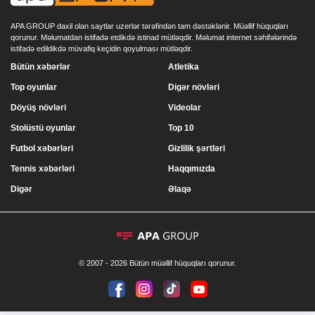
APA GROUP daxil olan saytlar uzerlər tərəfindən tam dəstəklənir. Müəllif hüquqları
qorunur. Məlumatdan istifadə etdikdə istinad mütləqdir. Məlumat internet səhifələrində
istifadə edildikdə müvafiq keçidin qoyulması mütləqdir.
Bütün xəbərlər
Atletika
Top oyunlar
Digər növləri
Döyüş növləri
Videolar
Stolüstü oyunlar
Top 10
Futbol xəbərləri
Gizlilik şərtləri
Tennis xəbərləri
Haqqımızda
Digər
Əlaqə
© 2007 - 2026 Bütün müəllif hüquqları qorunur.