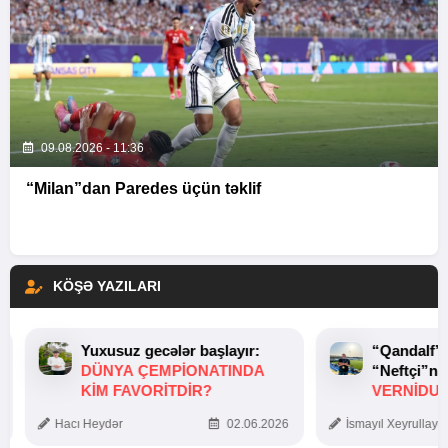
09.08.2026 - 11:36
“Milan”dan Paredes üçün təklif
KÖŞƏ YAZILARI
Yuxusuz gecələr başlayır:
“Qandalf”
DÜNYA ÇEMPIONATINDA
“Neftçi”ni
KIM FAVORITDIR?
VERNİDUB
TOXUNUŞ
Hacı Heydər
02.06.2026
İsmayıl Xeyrullaye