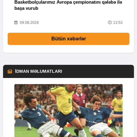
Basketbolçularımız Avropa çempionatını qələbə ilə
Q
başa vurub
V
16
09.08.2026
13:53
Bütün xəbərlər
İDMAN MƏLUMATLARI