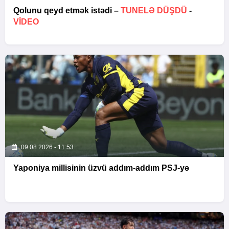
Qolunu qeyd etmək istədi –
TUNELƏ DÜŞDÜ
-
VİDEO
09.08.2026 - 11:53
Yaponiya millisinin üzvü addım-addım PSJ-yə