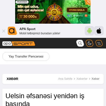
APA Sport
Mobil tətbiqimizi buradan yüklə!
Yay Transfer Pəncərəsi
XƏBƏR
Ana Səhifə
Xəbərlər
Xəbər
Uelsin əfsanəsi yenidən iş
başında