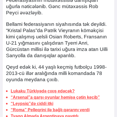
Federasiyasının mütəxəssislə danışıqları
uğurla nəticələnib. Gənc mütəxəssis Rob
Peyci əvəzləyib.
Bellami federasiyanın siyahısında tək deyildi.
“Kristal Palas”da Patrik Vieyranın köməkçisi
kimi çalışmış uelsli Osian Roberts, Fransanın
U-21 yığmasını çalışdıran Tyerri Anri,
Gürcüstan millisi ilə tarixi uğura imza atan Uilli
Sanyolla da danışıqlar aparılıb.
Qeyd edək ki, 44 yaşlı keçmiş futbolçu 1998-
2013-cü illər aralığında milli komandada 78
oyunda meydana çıxıb.
Lukaku Türkiyədə çıxış edəcək?
“Arsenal”a qarşı oyunlar həmişə çətin keçib”
“Leypsiq”də ciddi itki
“Roma” Pelleqrini ilə bağlı qərarını verdi
Tyaqo Almada Argentinaya qayıtdı