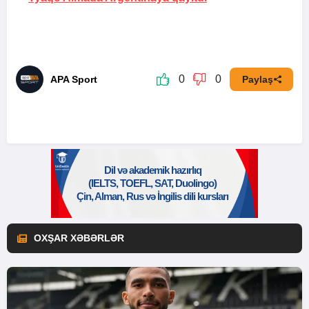
0
0
APA Sport
Paylaş
OXŞAR XƏBƏRLƏR