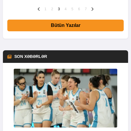
1
2
3
4
5
6
7
Bütün Yazılar
SON XƏBƏRLƏR