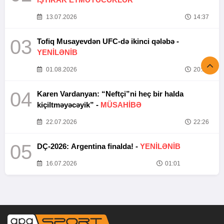
13.07.2026
14:37
03
Tofiq Musayevdən UFC-də ikinci qələbə -
YENİLƏNİB
01.08.2026
20:52
04
Karen Vardanyan: “Neftçi”ni heç bir halda
kiçiltməyəcəyik” -
MÜSAHİBƏ
22.07.2026
22:26
05
DÇ-2026: Argentina finalda! -
YENİLƏNİB
16.07.2026
01:01