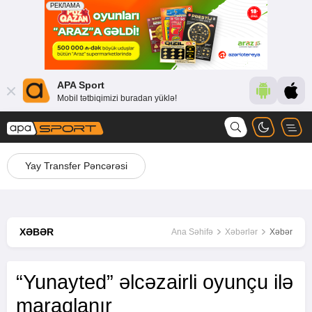
APA Sport
Mobil tətbiqimizi buradan yüklə!
Yay Transfer Pəncərəsi
XƏBƏR
Ana Səhifə
Xəbərlər
Xəbər
“Yunayted” əlcəzairli oyunçu ilə
maraqlanır