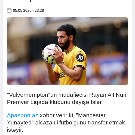
05.05.2025 - 23:28
"Vulverhempton"un müdafiəçisi Rayan Ait Nuri
Premyer Liqada klubunu dəyişə bilər.
Apasport.az
xəbər verir ki, "Mançester
Yunayted" əlcəzairli futbolçunu transfer etmək
istəyir.