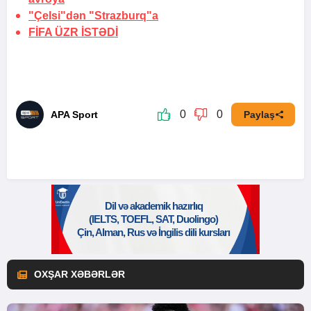
"Çelsi"dən "Strazburq"a
FİFA
ÜZR İSTƏDİ
0
0
APA Sport
Paylaş
OXŞAR XƏBƏRLƏR