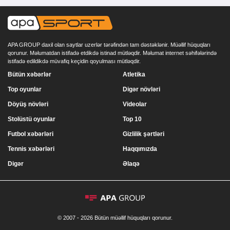
APA GROUP daxil olan saytlar uzerlər tərəfindən tam dəstəklənir. Müəllif hüquqları
qorunur. Məlumatdan istifadə etdikdə istinad mütləqdir. Məlumat internet səhifələrində
istifadə edildikdə müvafiq keçidin qoyulması mütləqdir.
Bütün xəbərlər
Atletika
Top oyunlar
Digər növləri
Döyüş növləri
Videolar
Stolüstü oyunlar
Top 10
Futbol xəbərləri
Gizlilik şərtləri
Tennis xəbərləri
Haqqımızda
Digər
Əlaqə
© 2007 - 2026 Bütün müəllif hüquqları qorunur.