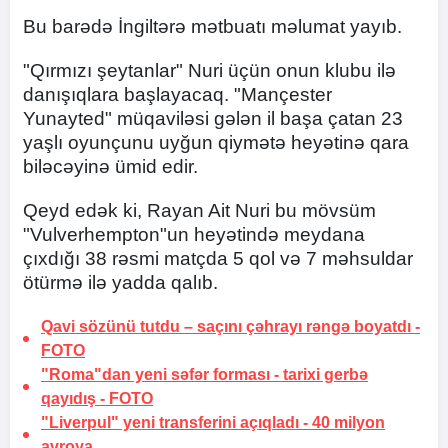
Bu barədə İngiltərə mətbuatı məlumat yayıb.
"Qırmızı şeytanlar" Nuri üçün onun klubu ilə
danışıqlara başlayacaq. "Mançester
Yunayted" müqaviləsi gələn il başa çatan 23
yaşlı oyunçunu uyğun qiymətə heyətinə qara
biləcəyinə ümid edir.
Qeyd edək ki, Rayan Ait Nuri bu mövsüm
"Vulverhempton"un heyətində meydana
çıxdığı 38 rəsmi matçda 5 qol və 7 məhsuldar
ötürmə ilə yadda qalıb.
Qavi sözünü tutdu –
saçını çəhrayı rəngə boyatdı
-
FOTO
"Roma"dan yeni səfər forması -
tarixi gerbə
qayıdış
-
FOTO
"Liverpul" yeni transferini açıqladı -
40 milyon
avroya