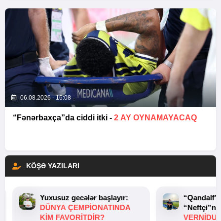
06.08.2026 - 16:08
“Fənərbaxça”da ciddi itki -
2 AY OYNAMAYACAQ
KÖŞƏ YAZILARI
Yuxusuz gecələr başlayır:
“Qandalf”
DÜNYA ÇEMPIONATINDA
“Neftçi”ni
KIM FAVORITDIR?
VERNİDUB