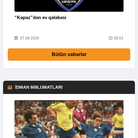
“Kəpəz”dən ev qələbəsi
Q
i
52
07.08.2026
00:01
Bütün xəbərlər
İDMAN MƏLUMATLARI