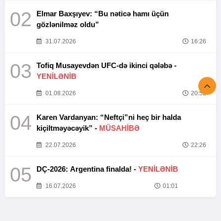
02
Elmar Baxşıyev: “Bu nəticə hamı üçün
gözlənilməz oldu”
31.07.2026
16:26
03
Tofiq Musayevdən UFC-də ikinci qələbə -
YENİLƏNİB
01.08.2026
20:52
04
Karen Vardanyan: “Neftçi”ni heç bir halda
kiçiltməyəcəyik” -
MÜSAHİBƏ
22.07.2026
22:26
05
DÇ-2026: Argentina finalda! -
YENİLƏNİB
16.07.2026
01:01