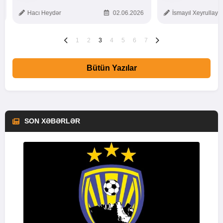
TOXUNUŞ
Hacı Heydər
02.06.2026
İsmayıl Xeyrullaye
1
2
3
4
5
6
7
Bütün Yazılar
SON XƏBƏRLƏR