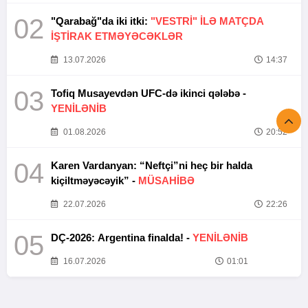
02
"Qarabağ"da iki itki:
"VESTRİ" İLƏ MATÇDA
İŞTİRAK ETMƏYƏCƏKLƏR
13.07.2026
14:37
03
Tofiq Musayevdən UFC-də ikinci qələbə -
YENİLƏNİB
01.08.2026
20:52
04
Karen Vardanyan: “Neftçi”ni heç bir halda
kiçiltməyəcəyik” -
MÜSAHİBƏ
22.07.2026
22:26
05
DÇ-2026: Argentina finalda! -
YENİLƏNİB
16.07.2026
01:01