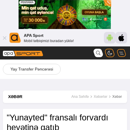
APA Sport
Mobil tətbiqimizi buradan yüklə!
Yay Transfer Pəncərəsi
XƏBƏR
Ana Səhifə
Xəbərlər
Xəbər
"Yunayted" fransalı forvardı
heyətinə qatıb