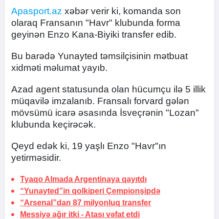
Apasport.az
xəbər verir ki, komanda son
olaraq Fransanın "Havr" klubunda forma
geyinən Enzo Kana-Biyiki transfer edib.
Bu barədə Yunayted təmsilçisinin mətbuat
xidməti məlumat yayıb.
Azad agent statusunda olan hücumçu ilə 5 illik
müqavilə imzalanıb. Fransalı forvard gələn
mövsümü icarə əsasında İsveçrənin "Lozan"
klubunda keçirəcək.
Qeyd edək ki, 19 yaşlı Enzo "Havr"ın
yetirməsidir.
Tyaqo Almada Argentinaya qayıtdı
“Yunayted”in qolkiperi Çempionşipdə
“Arsenal”dan 87 milyonluq transfer
Messiyə ağır itki -
Atası vəfat etdi