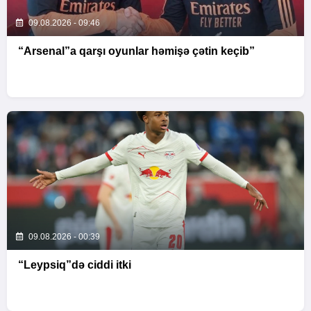
09.08.2026 - 09:46
“Arsenal”a qarşı oyunlar həmişə çətin keçib”
09.08.2026 - 00:39
“Leypsiq”də ciddi itki