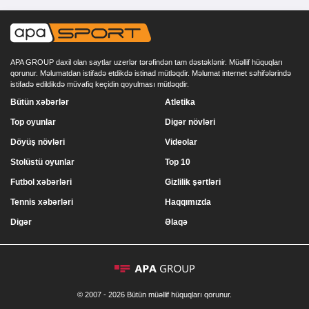
APA GROUP daxil olan saytlar uzerlər tərəfindən tam dəstəklənir. Müəllif hüquqları
qorunur. Məlumatdan istifadə etdikdə istinad mütləqdir. Məlumat internet səhifələrində
istifadə edildikdə müvafiq keçidin qoyulması mütləqdir.
Bütün xəbərlər
Atletika
Top oyunlar
Digər növləri
Döyüş növləri
Videolar
Stolüstü oyunlar
Top 10
Futbol xəbərləri
Gizlilik şərtləri
Tennis xəbərləri
Haqqımızda
Digər
Əlaqə
© 2007 - 2026 Bütün müəllif hüquqları qorunur.