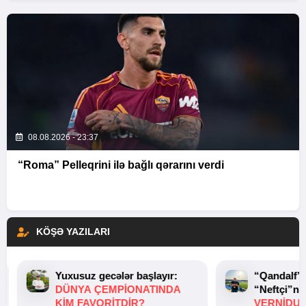
08.08.2026 - 23:37
“Roma” Pelleqrini ilə bağlı qərarını verdi
KÖŞƏ YAZILARI
Yuxusuz gecələr başlayır:
“Qandalf”
DÜNYA ÇEMPIONATINDA
“Neftçi”ni
KIM FAVORITDIR?
VERNİDUB