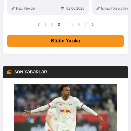
TOXUNUŞ
Hacı Heydər
02.06.2026
İsmayıl Xeyrullaye
1
2
3
4
5
6
7
Bütün Yazılar
SON XƏBƏRLƏR