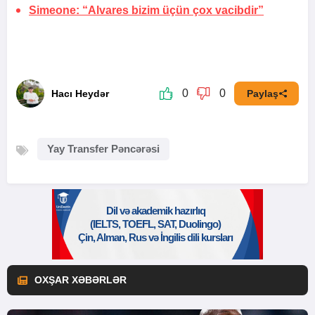
Simeone: “Alvares bizim üçün çox vacibdir”
0
0
Hacı Heydər
Paylaş
Yay Transfer Pəncərəsi
OXŞAR XƏBƏRLƏR