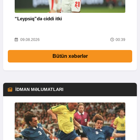
“Leypsiq”də ciddi itki
“
46
09.08.2026
00:39
Bütün xəbərlər
İDMAN MƏLUMATLARI