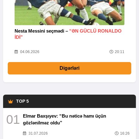
Nesta Messini seçmədi –
“ƏN GÜCLÜ RONALDO
“
IDI”
V
20
04.06.2026
20:11
Digərləri
TOP 5
01
Elmar Baxşıyev: “Bu nəticə hamı üçün
gözlənilməz oldu”
31.07.2026
16:26