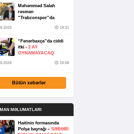
Məhəmməd Salah
rəsmən
“Trabzonspor”da
8.2026
16:31
“Fənərbaxça”da ciddi
itki -
2 AY
OYNAMAYACAQ
8.2026
16:08
Bütün xəbərlər
DMAN MƏLUMATLARI
Haitinin formasında
Polşa bayrağı –
SƏBƏBI