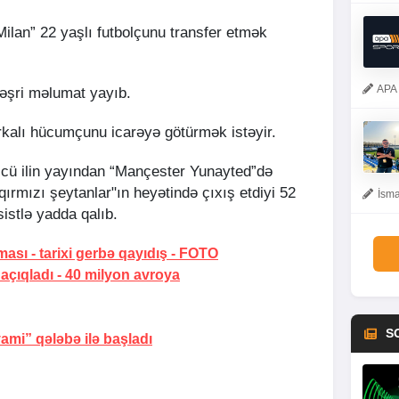
Milan” 22 yaşlı futbolçunu transfer etmək
APA 
əşri məlumat yayıb.
rkalı hücumçunu icarəyə götürmək istəyir.
cü ilin yayından “Mançester Yunayted”də
ırmızı şeytanlar"ın heyətində çıxış etdiyi 52
İsma
istlə yadda qalıb.
ması -
tarixi gerbə qayıdış
-
FOTO
 açıqladı -
40 milyon avroya
S
yami” qələbə ilə başladı