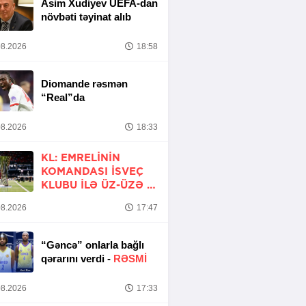
Asim Xudiyev UEFA-dan
növbəti təyinat alıb
8.2026
18:58
Diomande rəsmən
“Real”da
8.2026
18:33
KL: EMRELININ
KOMANDASI İSVEÇ
KLUBU ILƏ ÜZ-ÜZƏ -
YENİLƏNİR
8.2026
17:47
“Gəncə” onlarla bağlı
qərarını verdi -
RƏSMİ
8.2026
17:33