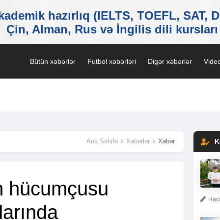
Bütün xəbərlər
Futbol xəbərləri
Digər xəbərlər
Video
Ana Səhifə
Xəbərlər
Xəbər
K
in hücumçusu
Hacı
darında