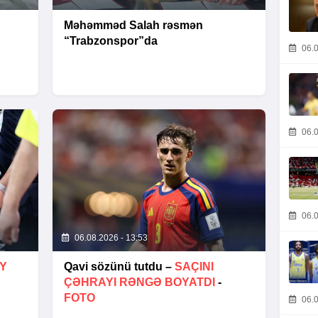
Məhəmməd Salah rəsmən
“Trabzonspor”da
06.0
06.0
06.0
06.08.2026 - 13:53
AY
Qavi sözünü tutdu –
SAÇINI
ÇƏHRAYI RƏNGƏ BOYATDI
-
FOTO
06.0