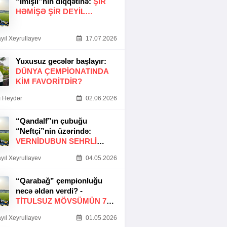
“İmişli”nin diqqətinə:
ŞIR
HƏMIŞƏ ŞIR DEYIL…
yıl Xeyrullayev
17.07.2026
Yuxusuz gecələr başlayır:
DÜNYA ÇEMPIONATINDA
KIM FAVORITDIR?
 Heydər
02.06.2026
“Qandalf”ın çubuğu
“Neftçi”nin üzərində:
VERNİDUBUN SEHRLİ
TOXUNUŞU
yıl Xeyrullayev
04.05.2026
“Qarabağ” çempionluğu
necə əldən verdi? -
TITULSUZ MÖVSÜMÜN 7
SƏBƏBI
yıl Xeyrullayev
01.05.2026