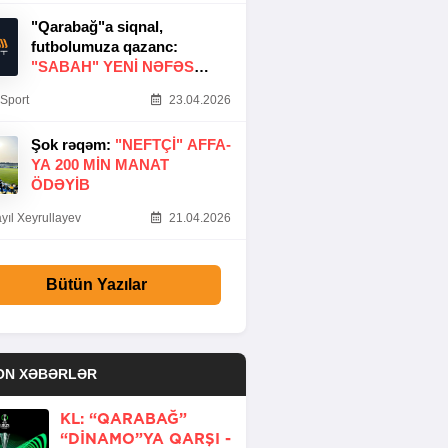
"Qarabağ"a siqnal,
futbolumuza qazanc:
"SABAH" YENI NƏFƏS
GƏTIRDI
Sport
23.04.2026
Şok rəqəm:
"NEFTÇI" AFFA-
YA 200 MIN MANAT
ÖDƏYIB
yıl Xeyrullayev
21.04.2026
Bütün Yazılar
ON XƏBƏRLƏR
KL: “QARABAĞ”
“DINAMO”YA QARŞI -