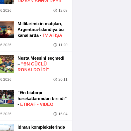
DIZAYN SƏHVI DEYIL
6.2026
12:08
Millilərimizin matçları,
Argentina-İslandiya bu
kanallarda -
TV AFİŞA
6.2026
11:20
Nesta Messini seçmədi
–
“ƏN GÜCLÜ
RONALDO IDI”
6.2026
20:11
“Ən biabırçı
hərəkətlərimdən biri idi”
-
ETIRAF -
VİDEO
5.2026
16:04
İdman komplekslərində