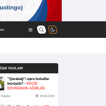
lar
ÖŞƏ YAZILARI
“Qarabağ”ı qara buludlar
bürüyüb? -
KEÇID
DÖVRÜNÜN AĞIRLIĞI
 Heydər
05.08.2026