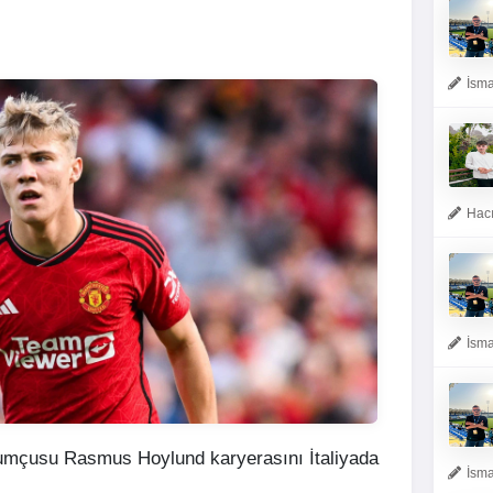
İsma
Hacı
İsma
umçusu Rasmus Hoylund karyerasını İtaliyada
İsma