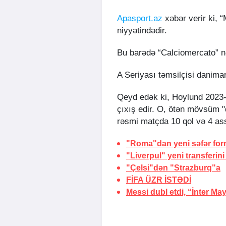
Apasport.az
xəbər verir ki, “
niyyətindədir.
Bu barədə “Calciomercato” n
A Seriyası təmsilçisi danima
Qeyd edək ki, Hoylund 2023-
çıxış edir. O, ötən mövsüm "q
rəsmi matçda 10 qol və 4 ass
"Roma"dan yeni səfər for
"Liverpul" yeni transferini
"Çelsi"dən "Strazburq"a
FİFA
ÜZR İSTƏDİ
Messi dubl etdi, “İnter Ma