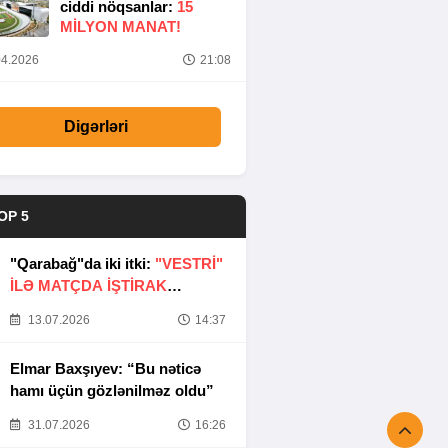
ciddi nöqsanlar:
15
MILYON MANAT!
4.2026
21:08
Digərləri
OP 5
"Qarabağ"da iki itki:
"VESTRİ"
İLƏ MATÇDA İŞTİRAK
ETMƏYƏCƏKLƏR
13.07.2026
14:37
Elmar Baxşıyev: “Bu nəticə
hamı üçün gözlənilməz oldu”
31.07.2026
16:26