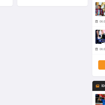
06.0
06.0
İ