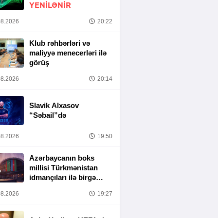
YENİLƏNİR
8.2026
20:22
Klub rəhbərləri və
maliyyə menecerləri ilə
görüş
8.2026
20:14
Slavik Alxasov
“Səbail”də
8.2026
19:50
Azərbaycanın boks
millisi Türkmənistan
idmançıları ilə birgə
Bakıda hazırlığa
8.2026
19:27
başlayıb