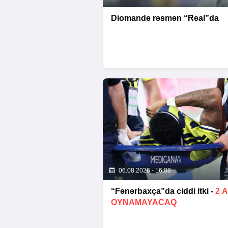
Diomande rəsmən “Real”da
06.08.2026 - 16:08
“Fənərbaxça”da ciddi itki -
2 
OYNAMAYACAQ