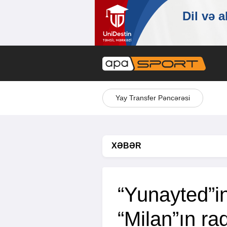
Yay Transfer Pəncərəsi
XƏBƏR
“Yunayted”
“Milan”ın ra