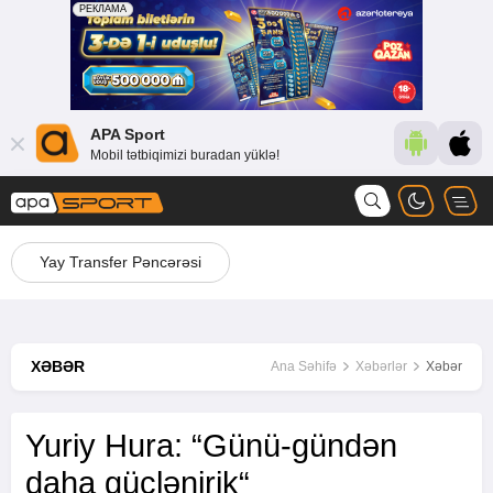
APA Sport
Mobil tətbiqimizi buradan yüklə!
Yay Transfer Pəncərəsi
XƏBƏR
Ana Səhifə
Xəbərlər
Xəbər
Yuriy Hura: “Günü-gündən
daha güclənirik“