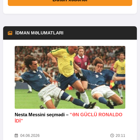
İDMAN MƏLUMATLARI
Nesta Messini seçmədi –
“ƏN GÜCLÜ RONALDO
“
IDI”
V
20
04.06.2026
20:11