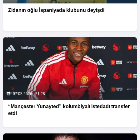
Zidanın oğlu İspaniyada klubunu dəyişdi
07.08.2026 - 21:28
“Mançester Yunayted” kolumbiyalı istedadı transfer
etdi