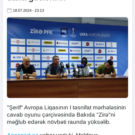
18.07.2024 - 23:13
"Şerif" Avropa Liqasının I təsnifat mərhələsinin
cavab oyunu çərçivəsində Bakıda "Zirə"ni
məğlub edərək növbəti raunda yüksəlib.