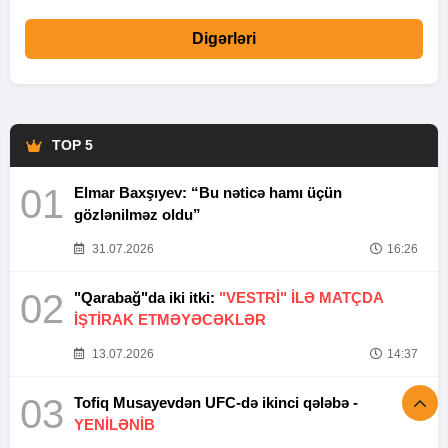
Digərləri
TOP 5
01
Elmar Baxşıyev: “Bu nəticə hamı üçün
gözlənilməz oldu”
31.07.2026
16:26
02
"Qarabağ"da iki itki:
"VESTRİ" İLƏ MATÇDA
İŞTİRAK ETMƏYƏCƏKLƏR
13.07.2026
14:37
03
Tofiq Musayevdən UFC-də ikinci qələbə -
YENİLƏNİB