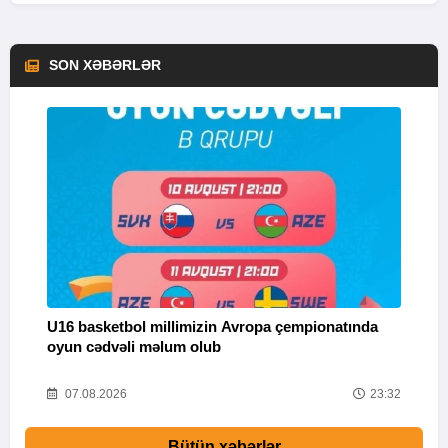
SON XƏBƏRLƏR
U16 basketbol millimizin Avropa çempionatında
M
oyun cədvəli məlum olub
58
07.08.2026
23:32
Bütün xəbərlər