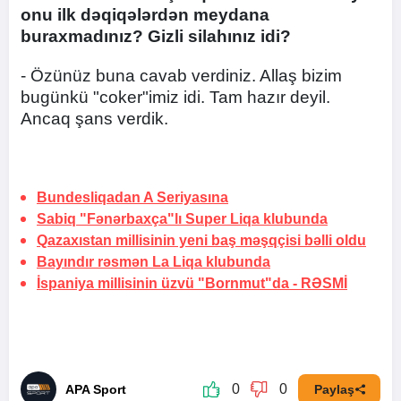
onu ilk dəqiqələrdən meydana
buraxmadınız? Gizli silahınız idi?
- Özünüz buna cavab verdiniz. Allaş bizim
bugünkü "coker"imiz idi. Tam hazır deyil.
Ancaq şans verdik.
Bundesliqadan A Seriyasına
Sabiq "Fənərbaxça"lı Super Liqa klubunda
Qazaxıstan millisinin yeni baş məşqçisi bəlli oldu
Bayındır rəsmən La Liqa klubunda
İspaniya millisinin üzvü "Bornmut"da -
RƏSMİ
0
0
APA Sport
Paylaş