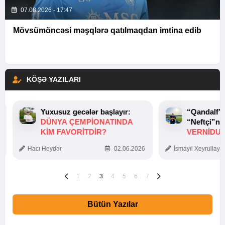
07.08.2026 - 17:47
Mövsümöncəsi məşqlərə qatılmaqdan imtina edib
KÖŞƏ YAZILARI
Yuxusuz gecələr başlayır:
“Qandalf”
DÜNYA ÇEMPIONATINDA
“Neftçi”ni
KIM FAVORITDIR?
VERNİDUB
TOXUNUŞ
Hacı Heydər
02.06.2026
İsmayıl Xeyrullaye
1
2
3
4
5
6
7
Bütün Yazılar