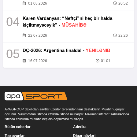
01.08.2026
20:52
04
Karen Vardanyan: “Neftçi”ni heç bir halda
kiçiltməyəcəyik” -
MÜSAHİBƏ
22.07.2026
22:26
05
DÇ-2026: Argentina finalda! -
YENİLƏNİB
16.07.2026
01:01
APA GROUP daxil olan saytlar uzerlər tərəfindən tam dəstəklənir. Müəllif hüquqları
qorunur. Məlumatdan istifadə etdikdə istinad mütləqdir. Məlumat internet səhifələrində
istifadə edildikdə müvafiq keçidin qoyulması mütləqdir.
Bütün xəbərlər
Atletika
Top oyunlar
Digər növləri