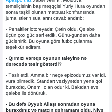
Apasport.az
xəbər verir ki, Moldova
təmsilçisinin baş məşqçisi Yuriy Hura oyundan
sonra təşkil olunan mətbuat konfransında
jurnalistlərin suallarını cavablandırıb:
- Penaltilər lotoreyadır. Çətin oldu. Qələbə
üçün çox güc sərf etdik. Günü-gündən daha
güclənirik. Bu oyuna görə futbolçularıma
təşəkkür edirəm.
- Qırmızı vərəqə oyunun taleyinə nə
dərəcədə təsir göstərdi?
- Təsir etdi. Amma bir neçə epizodumuz var idi,
vura bilmədik. Standart vəziyyətdən yenə qol
buraxdıq. Önəmli olan odur ki, Bakıdan evə
qələbə ilə dönürük.
- Bu dəfə Əyyub Allaşı sonradan oyuna
buraxdınız və matçın qəhramanı oldu. Niyə