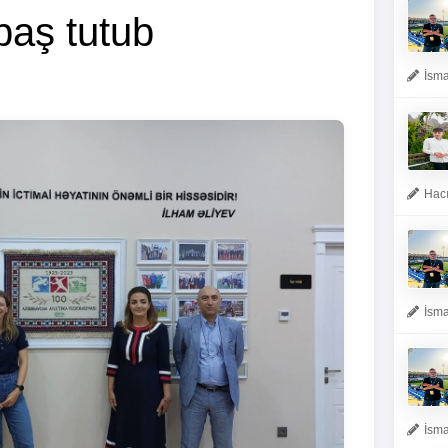
baş tutub
İsma
Hacı
İsma
İsma