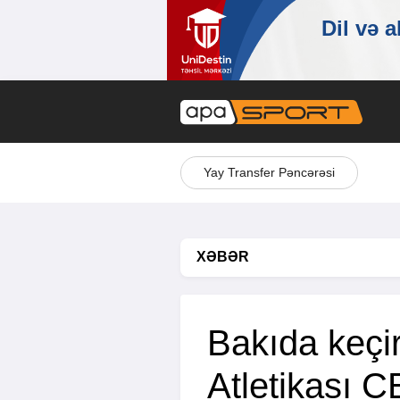
Yay Transfer Pəncərəsi
XƏBƏR
Bakıda keçi
Atletikası C