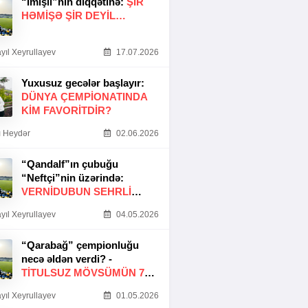
“İmişli”nin diqqətinə:
ŞIR
HƏMIŞƏ ŞIR DEYIL…
yıl Xeyrullayev
17.07.2026
Yuxusuz gecələr başlayır:
DÜNYA ÇEMPIONATINDA
KIM FAVORITDIR?
 Heydər
02.06.2026
“Qandalf”ın çubuğu
“Neftçi”nin üzərində:
VERNİDUBUN SEHRLİ
TOXUNUŞU
yıl Xeyrullayev
04.05.2026
“Qarabağ” çempionluğu
necə əldən verdi? -
TITULSUZ MÖVSÜMÜN 7
SƏBƏBI
yıl Xeyrullayev
01.05.2026