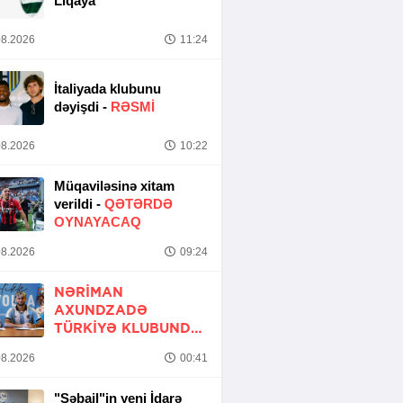
Liqaya
8.2026
11:24
İtaliyada klubunu
dəyişdi -
RƏSMİ
8.2026
10:22
Müqaviləsinə xitam
verildi -
QƏTƏRDƏ
OYNAYACAQ
8.2026
09:24
NƏRIMAN
AXUNDZADƏ
TÜRKIYƏ KLUBUNDA
-
RƏSMİ
8.2026
00:41
"Səbail"in yeni İdarə