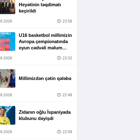
Heyətinin təqdimatı
keçirildi
8.2026
23:58
U16 basketbol millimizin
Avropa çempionatında
oyun cədvəli məlum
olub
8.2026
23:32
Millimizdən çətin qələbə
8.2026
22:48
Zidanın oğlu İspaniyada
klubunu dəyişdi
8.2026
22:09