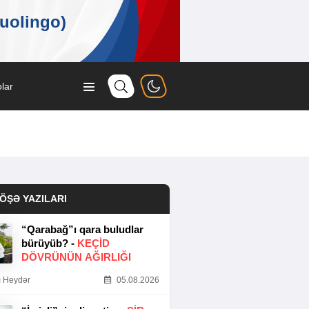
lar
ÖŞƏ YAZILARI
“Qarabağ”ı qara buludlar
bürüyüb? -
KEÇID
DÖVRÜNÜN AĞIRLIĞI
 Heydər
05.08.2026