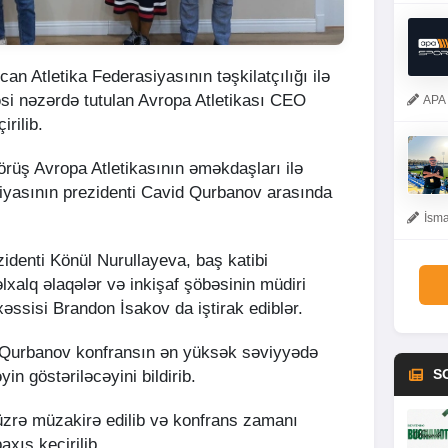
an Atletika Federasiyasının təşkilatçılığı ilə
əsi nəzərdə tutulan Avropa Atletikası CEO
APA 
irilib.
örüş Avropa Atletikasının əməkdaşları ilə
iyasının prezidenti Cavid Qurbanov arasında
İsma
identi Könül Nurullayeva, baş katibi
alq əlaqələr və inkişaf şöbəsinin müdiri
sisi Brandon İsakov da iştirak ediblər.
 Qurbanov konfransın ən yüksək səviyyədə
S
in göstəriləcəyini bildirib.
üzrə müzakirə edilib və konfrans zamanı
axış keçirilib.