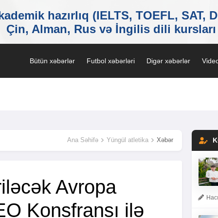
Bütün xəbərlər
Futbol xəbərləri
Digər xəbərlər
Video
Ana Səhifə
Yüngül atletika
Xəbər
K
riləcək Avropa
Hacı
EO Konsfransı ilə