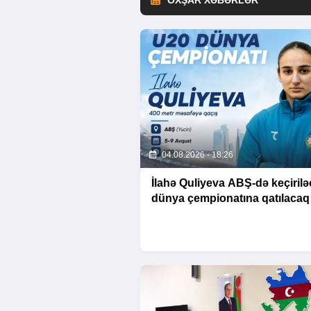
OXŞAR XƏBƏRLƏR
04.08.2026 - 18:26
İlahə Quliyeva ABŞ-də keçiril
dünya çempionatına qatılacaq