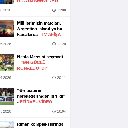
DIZAYN SƏHVI DEYIL
6.2026
12:08
Millilərimizin matçları,
Argentina-İslandiya bu
kanallarda -
TV AFİŞA
6.2026
11:20
Nesta Messini seçmədi
–
“ƏN GÜCLÜ
RONALDO IDI”
6.2026
20:11
“Ən biabırçı
hərəkətlərimdən biri idi”
-
ETIRAF -
VİDEO
5.2026
16:04
İdman komplekslərində