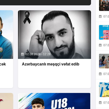
07.0
07.0
02.08.2026 - 12:28
əcək
Azərbaycanlı məşqçi vəfat edib
07.0
07.0