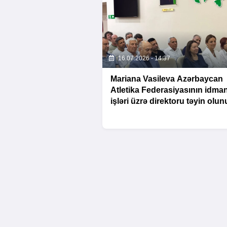
16.07.2026 - 14:37
Mariana Vasileva Azərbaycan
Atletika Federasiyasının idma
işləri üzrə direktoru təyin olu