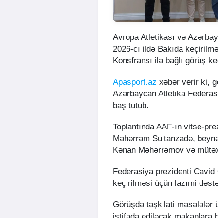
Avropa Atletikası və Azərbayc
2026-cı ildə Bakıda keçirilm
Konsfransı ilə bağlı görüş keç
Apasport.az
xəbər verir ki, g
Azərbaycan Atletika Federas
baş tutub.
Toplantında AAF-ın vitse-prez
Məhərrəm Sultanzadə, beynəlx
Kənan Məhərrəmov və mütəxəs
Federasiya prezidenti Cavid
keçirilməsi üçün lazımi dəstəy
Görüşdə təşkilati məsələlər 
istifadə ediləcək məkanlara b