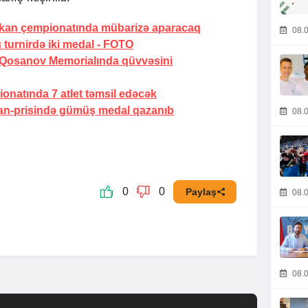
alkan çempionatında mübarizə aparacaq
08.0
 turnirdə iki medal -
FOTO
n Qosanov Memorialında qüvvəsini
natında 7 atlet təmsil edəcək
an-prisində gümüş medal qazanıb
08.0
0
0
Paylaş
08.0
08.0