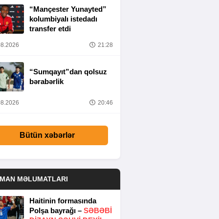
“Mançester Yunayted”
kolumbiyalı istedadı
transfer etdi
8.2026
21:28
“Sumqayıt”dan qolsuz
bərabərlik
8.2026
20:46
Bütün xəbərlər
DMAN MƏLUMATLARI
Haitinin formasında
Polşa bayrağı –
SƏBƏBI