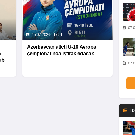
07.0
15.07.2026 - 17:51
Azərbaycan atleti U-18 Avropa
n
çempionatında iştirak edəcək
nub
07.0
İ