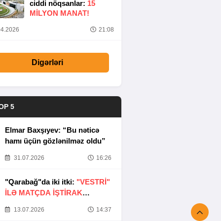
ciddi nöqsanlar:
15
MILYON MANAT!
4.2026
21:08
Digərləri
OP 5
Elmar Baxşıyev: “Bu nəticə
hamı üçün gözlənilməz oldu”
31.07.2026
16:26
"Qarabağ"da iki itki:
"VESTRİ"
İLƏ MATÇDA İŞTİRAK
ETMƏYƏCƏKLƏR
13.07.2026
14:37