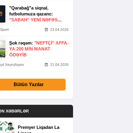
"Qarabağ"a siqnal,
futbolumuza qazanc:
"SABAH" YENI NƏFƏS
GƏTIRDI
Sport
23.04.2026
Şok rəqəm:
"NEFTÇI" AFFA-
YA 200 MIN MANAT
ÖDƏYIB
yıl Xeyrullayev
21.04.2026
Bütün Yazılar
ON XƏBƏRLƏR
Premyer Liqadan La