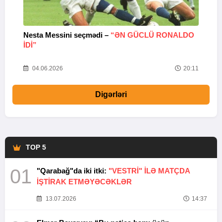
Nesta Messini seçmədi –
“ƏN GÜCLÜ RONALDO
“
IDI”
V
20
04.06.2026
20:11
Digərləri
TOP 5
01
"Qarabağ"da iki itki:
"VESTRİ" İLƏ MATÇDA
İŞTİRAK ETMƏYƏCƏKLƏR
13.07.2026
14:37