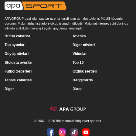
APA GROUP daxil olan saytlar uzerlər tərəfindən tam dəstəklənir. Müəllif hüquqları
qorunur. Məlumatdan istifadə etdikdə istinad mütləqdir. Məlumat internet səhifələrində
istifadə edildikdə müvafiq keçidin qoyulması mütləqdir.
Bütün xəbərlər
Atletika
Top oyunlar
Digər növləri
Döyüş növləri
Videolar
Stolüstü oyunlar
Top 10
Futbol xəbərləri
Gizlilik şərtləri
Tennis xəbərləri
Haqqımızda
Digər
Əlaqə
© 2007 - 2026 Bütün müəllif hüquqları qorunur.