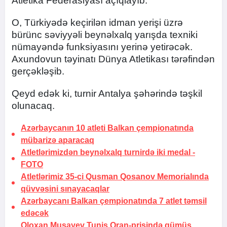
Atletika Federasiyası açıqlayıb.
O, Türkiyədə keçirilən idman yerişi üzrə
bürünc səviyyəli beynəlxalq yarışda texniki
nümayəndə funksiyasını yerinə yetirəcək.
Axundovun təyinatı Dünya Atletikası tərəfindən
gerçəkləşib.
Qeyd edək ki, turnir Antalya şəhərində təşkil
olunacaq.
Azərbaycanın 10 atleti Balkan çempionatında
mübarizə aparacaq
Atletlərimizdən beynəlxalq turnirdə iki medal -
FOTO
Atletlərimiz 35-ci Qusman Qosanov Memorialında
qüvvəsini sınayacaqlar
Azərbaycanı Balkan çempionatında 7 atlet təmsil
edəcək
Oloxan Musayev Tunis Qran-prisində gümüş