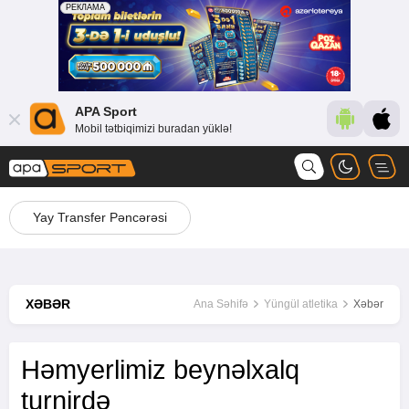
APA Sport
Mobil tətbiqimizi buradan yüklə!
Yay Transfer Pəncərəsi
XƏBƏR
Ana Səhifə
Yüngül atletika
Xəbər
Həmyerlimiz beynəlxalq
turnirdə