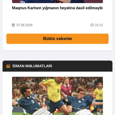
Maqnus Karlsen yığmanın heyətinə daxil edilməyib
B
g
47
07.08.2026
15:12
Bütün xəbərlər
İDMAN MƏLUMATLARI