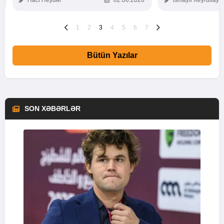
Hacı Heydər
02.06.2026
İsmayıl Xeyrullaye
1
2
3
4
5
6
7
Bütün Yazılar
SON XƏBƏRLƏR