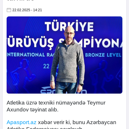
22.02.2025 - 14:21
Atletika üzrə texniki nümayəndə Teymur
Axundov təyinat alıb.
Apasport.az
xəbər verir ki, bunu Azərbaycan