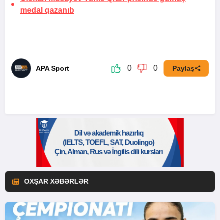
medal qazanıb
0
0
APA Sport
Paylaş
OXŞAR XƏBƏRLƏR