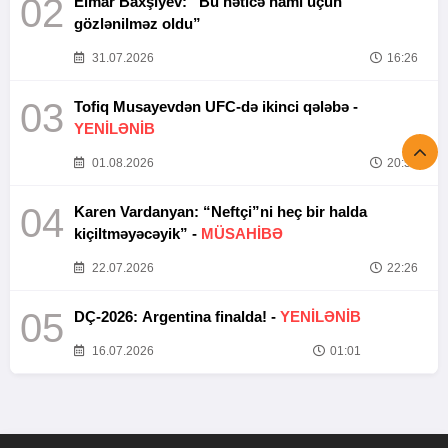
02
Elmar Baxşıyev: “Bu nəticə hamı üçün
gözlənilməz oldu”
31.07.2026
16:26
03
Tofiq Musayevdən UFC-də ikinci qələbə -
YENİLƏNİB
01.08.2026
20:52
04
Karen Vardanyan: “Neftçi”ni heç bir halda
kiçiltməyəcəyik” -
MÜSAHİBƏ
22.07.2026
22:26
05
DÇ-2026: Argentina finalda! -
YENİLƏNİB
16.07.2026
01:01