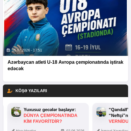
15.07.2026 - 17:51
Azərbaycan atleti U-18 Avropa çempionatında iştirak
edəcək
KÖŞƏ YAZILARI
Yuxusuz gecələr başlayır:
“Qandalf”
DÜNYA ÇEMPIONATINDA
“Neftçi”ni
KIM FAVORITDIR?
VERNİDUB
TOXUNUŞ