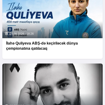
04.08.2026 - 18:26
İlahə Quliyeva ABŞ-də keçiriləcək dünya
çempionatına qatılacaq