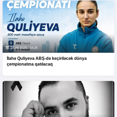
04.08.2026 - 18:26
İlahə Quliyeva ABŞ-də keçiriləcək dünya
çempionatına qatılacaq