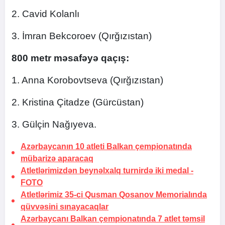
2. Cavid Kolanlı
3. İmran Bekcoroev (Qırğızıstan)
800 metr məsafəyə qaçış:
1. Anna Korobovtseva (Qırğızıstan)
2. Kristina Çitadze (Gürcüstan)
3. Gülçin Nağıyeva.
Azərbaycanın 10 atleti Balkan çempionatında
mübarizə aparacaq
Atletlərimizdən beynəlxalq turnirdə iki medal -
FOTO
Atletlərimiz 35-ci Qusman Qosanov Memorialında
qüvvəsini sınayacaqlar
Azərbaycanı Balkan çempionatında 7 atlet təmsil