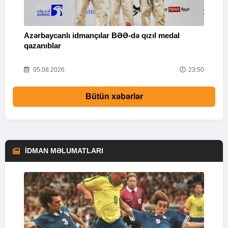
Azərbaycanlı idmançılar BƏƏ-də qızıl medal
Ç
qazanıblar
Y
01
05.08.2026
23:50
Bütün xəbərlər
İDMAN MƏLUMATLARI