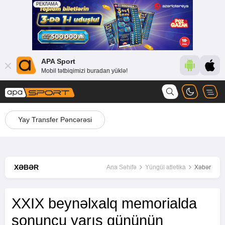
APA Sport
Mobil tətbiqimizi buradan yüklə!
Yay Transfer Pəncərəsi
XƏBƏR
Ana Səhifə
Yüngül atletika
Xəbər
XXIX beynəlxalq memorialda
sonuncu yarış gününün