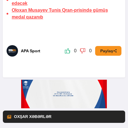
edəcək
Oloxan Musayev Tunis Qran-prisində gümüş
medal qazanıb
0
0
APA Sport
Paylaş
OXŞAR XƏBƏRLƏR