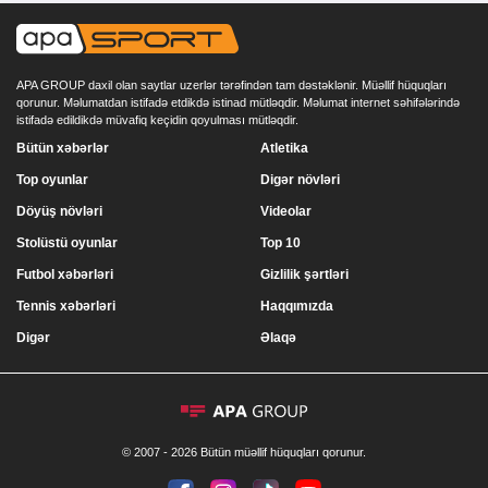
APA GROUP daxil olan saytlar uzerlər tərəfindən tam dəstəklənir. Müəllif hüquqları
qorunur. Məlumatdan istifadə etdikdə istinad mütləqdir. Məlumat internet səhifələrində
istifadə edildikdə müvafiq keçidin qoyulması mütləqdir.
Bütün xəbərlər
Atletika
Top oyunlar
Digər növləri
Döyüş növləri
Videolar
Stolüstü oyunlar
Top 10
Futbol xəbərləri
Gizlilik şərtləri
Tennis xəbərləri
Haqqımızda
Digər
Əlaqə
© 2007 - 2026 Bütün müəllif hüquqları qorunur.