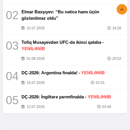
02
Elmar Baxşıyev: “Bu nəticə hamı üçün
gözlənilməz oldu”
31.07.2026
16:26
03
Tofiq Musayevdən UFC-də ikinci qələbə -
YENİLƏNİB
01.08.2026
20:52
04
DÇ-2026: Argentina finalda! -
YENİLƏNİB
16.07.2026
01:01
05
DÇ-2026: İngiltərə yarımfinalda -
YENİLƏNİB
12.07.2026
03:46