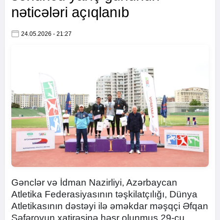
nəticələri açıqlanıb
24.05.2026 - 21:27
Gənclər və İdman Nazirliyi, Azərbaycan
Atletika Federasiyasının təşkilatçılığı, Dünya
Atletikasının dəstəyi ilə əməkdar məşqçi Əfqan
Səfərovun xatirəsinə həsr olunmuş 29-cu