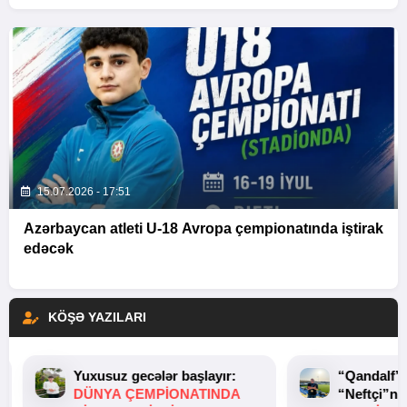
15.07.2026 - 17:51
Azərbaycan atleti U-18 Avropa çempionatında iştirak
edəcək
KÖŞƏ YAZILARI
Yuxusuz gecələr başlayır:
“Qandalf”
DÜNYA ÇEMPIONATINDA
“Neftçi”ni