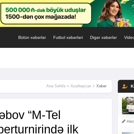
Bütün xəbərlər
Futbol xəbərləri
Digər xəbərlər
Video
Ana Səhifə
Azərbaycan
Xəbər
K
əbov “M-Tel
Hacı
erturnirində ilk