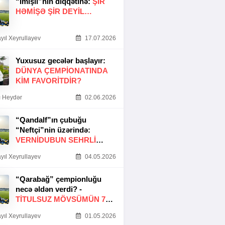
“İmişli”nin diqqətinə:
ŞIR
HƏMIŞƏ ŞIR DEYIL…
yıl Xeyrullayev
17.07.2026
Yuxusuz gecələr başlayır:
DÜNYA ÇEMPIONATINDA
KIM FAVORITDIR?
 Heydər
02.06.2026
“Qandalf”ın çubuğu
“Neftçi”nin üzərində:
VERNİDUBUN SEHRLİ
TOXUNUŞU
yıl Xeyrullayev
04.05.2026
“Qarabağ” çempionluğu
necə əldən verdi? -
TITULSUZ MÖVSÜMÜN 7
SƏBƏBI
yıl Xeyrullayev
01.05.2026