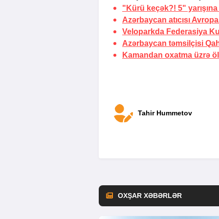
"Kürü keçək?! 5" yarışına 
Azərbaycan atıcısı Avropa
Veloparkda Federasiya Kub
Azərbaycan təmsilçisi Qah
Kamandan oxatma üzrə ölk
Tahir Hummetov
OXŞAR XƏBƏRLƏR