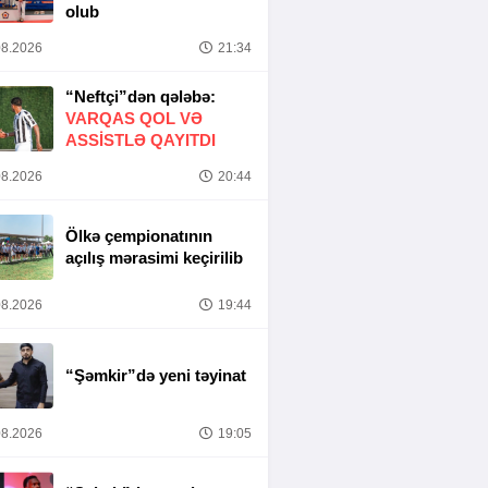
olub
8.2026
21:34
“Neftçi”dən qələbə:
VARQAS QOL VƏ
ASSİSTLƏ QAYITDI
8.2026
20:44
Ölkə çempionatının
açılış mərasimi keçirilib
8.2026
19:44
“Şəmkir”də yeni təyinat
8.2026
19:05