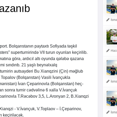
qazanıb
İsma
port. Bolqarıstanın paytaxtı Sofiyada təşkil
Hacı
rs” superturnirində VII turun oyunları keçirilib.
matına görə, ardıcıl altı oyunda qələbə qazana
i sındırıb. 21 yaşlı beynəlxalq
 turnirin autsayderi Bu Xianqzini (Çin) məğlub
 Topalov (Bolqarıstan) Vasili İvançukla
İsma
ənistan) İvan Çeparinovla (Bolqarıstan) heç-
 sonra turnir cədvəlinə 6 xalla V.İvançuk
Çeparinovla T.Rəcəbov 3,5, L.Aronyan 2, B.Xianqzi
Xianqzi - V.İvançuk, V.Toplaov – İ.Çeparinov,
İsma
 keçiriləcək.