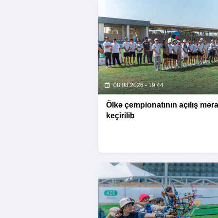
08.08.2026 - 19:44
Ölkə çempionatının açılış mər
keçirilib