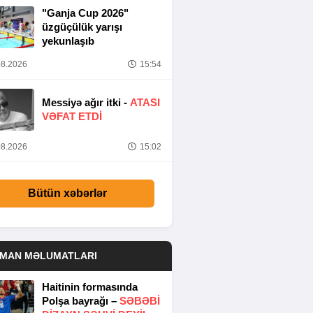
"Ganja Cup 2026"
üzgüçülük yarışı
yekunlaşıb
8.2026
15:54
Messiyə ağır itki -
ATASI
VƏFAT ETDI
8.2026
15:02
Bütün xəbərlər
DMAN MƏLUMATLARI
Haitinin formasında
Polşa bayrağı –
SƏBƏBI