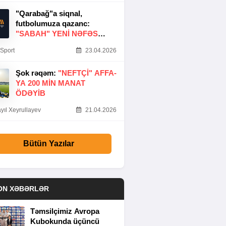
"Qarabağ"a siqnal,
futbolumuza qazanc:
"SABAH" YENI NƏFƏS
GƏTIRDI
Sport
23.04.2026
Şok rəqəm:
"NEFTÇI" AFFA-
YA 200 MIN MANAT
ÖDƏYIB
yıl Xeyrullayev
21.04.2026
Bütün Yazılar
ON XƏBƏRLƏR
Təmsilçimiz Avropa
Kubokunda üçüncü