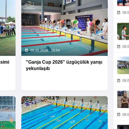
08.0
08.0
08.08.2026 - 15:54
asimi
"Ganja Cup 2026" üzgüçülük yarışı
yekunlaşıb
08.0
08.0