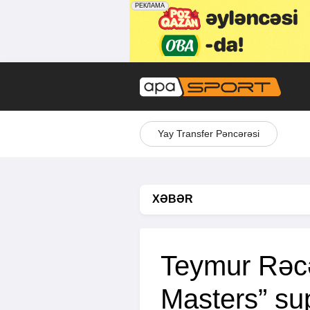
Yay Transfer Pəncərəsi
XƏBƏR
Teymur Rəc
Masters” sup