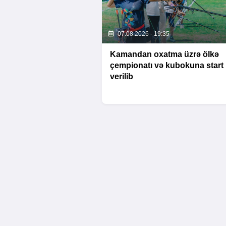
07.08.2026 - 19:35
Kamandan oxatma üzrə ölkə
çempionatı və kubokuna start
verilib