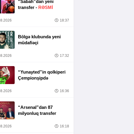
“Sabah”dan yeni
transfer -
RƏSMİ
8.2026
18:37
Bölgə klubunda yeni
müdafiəçi
8.2026
17:32
“Yunayted”in qolkiperi
Çempionşipdə
8.2026
16:36
“Arsenal”dan 87
milyonluq transfer
8.2026
16:18