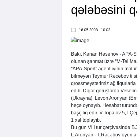
qələbəsini 
16.05.2008 - 10:03
Bakı. Kənan Həsənov -
APA
-S
olunan şahmat üzrə “M-Tel Maste
“
APA
-Sport” agentliyinin məlu
bilməyən Teymur Rəcəbov tilsim
qrossmeysterimiz ağ fiqurlarla
edib. Digər görüşlərdə Veselin
(Ukrayna), Levon Aronyan (Erm
heçə oynayıb. Hesabat turundan
başçılıq edir. V.Topalov 5, İ.
1 xal toplayıb.
Bu gün VIII tur çərçivəsində B.
L.Aronyan - T.Rəcəbov oyunları