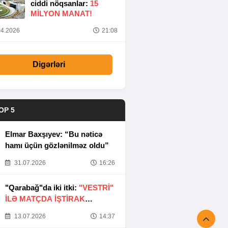
ciddi nöqsanlar:
15
MILYON MANAT!
4.2026
21:08
Digərləri
OP 5
Elmar Baxşıyev: “Bu nəticə
hamı üçün gözlənilməz oldu”
31.07.2026
16:26
"Qarabağ"da iki itki:
"VESTRİ"
İLƏ MATÇDA İŞTİRAK
ETMƏYƏCƏKLƏR
13.07.2026
14:37