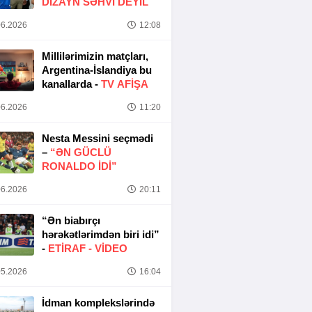
DIZAYN SƏHVI DEYIL
6.2026
12:08
Millilərimizin matçları,
Argentina-İslandiya bu
kanallarda -
TV AFİŞA
6.2026
11:20
Nesta Messini seçmədi
–
“ƏN GÜCLÜ
RONALDO IDI”
6.2026
20:11
“Ən biabırçı
hərəkətlərimdən biri idi”
-
ETIRAF -
VİDEO
5.2026
16:04
İdman komplekslərində