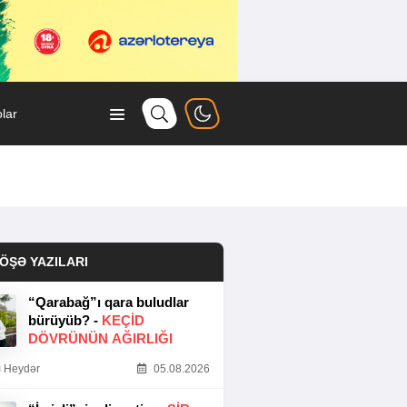
lar
ÖŞƏ YAZILARI
“Qarabağ”ı qara buludlar
bürüyüb? -
KEÇID
DÖVRÜNÜN AĞIRLIĞI
 Heydər
05.08.2026