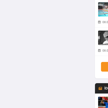
08.0
08.0
İ