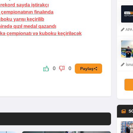
rekord sayda iştirakçı
 çempionatının finalında
oku yarışı keçirilib
irədə qızıl medal qazandı
APA 
ə çempionatı və kuboku keçiriləcək
İsma
0
0
Paylaş
S