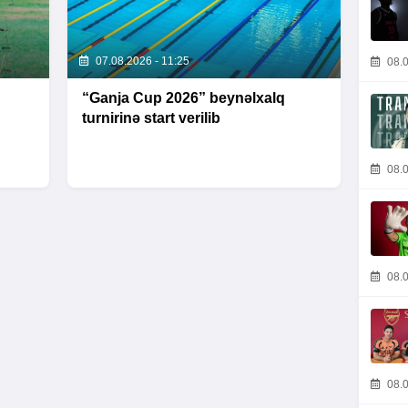
07.08.2026 - 11:25
08.0
“Ganja Cup 2026” beynəlxalq
turnirinə start verilib
08.0
08.0
08.0