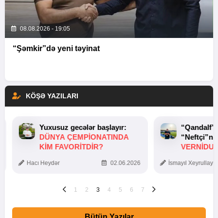
08.08.2026 - 19:05
“Şəmkir”də yeni təyinat
KÖŞƏ YAZILARI
Yuxusuz gecələr başlayır:
“Qandalf”
DÜNYA ÇEMPIONATINDA
“Neftçi”ni
KIM FAVORITDIR?
VERNİDUB
TOXUNUŞ
Hacı Heydər
02.06.2026
İsmayıl Xeyrullaye
1
2
3
4
5
6
7
Bütün Yazılar