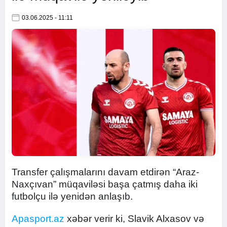
03.06.2025 - 11:11
Transfer çalışmalarını davam etdirən “Araz-
Naxçıvan” müqaviləsi başa çatmış daha iki
futbolçu ilə yenidən anlaşıb.
Apasport.az
xəbər verir ki, Slavik Alxasov və