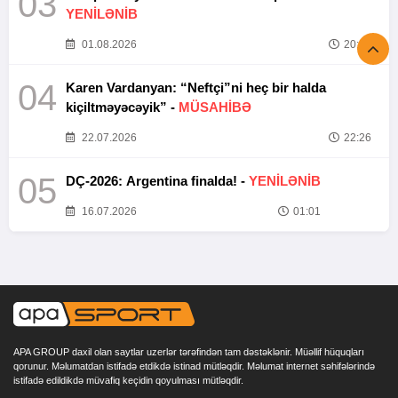
03
YENİLƏNİB
01.08.2026
20:52
04
Karen Vardanyan: “Neftçi”ni heç bir halda
kiçiltməyəcəyik” -
MÜSAHİBƏ
22.07.2026
22:26
05
DÇ-2026: Argentina finalda! -
YENİLƏNİB
16.07.2026
01:01
APA GROUP daxil olan saytlar uzerlər tərəfindən tam dəstəklənir. Müəllif hüquqları
qorunur. Məlumatdan istifadə etdikdə istinad mütləqdir. Məlumat internet səhifələrində
istifadə edildikdə müvafiq keçidin qoyulması mütləqdir.