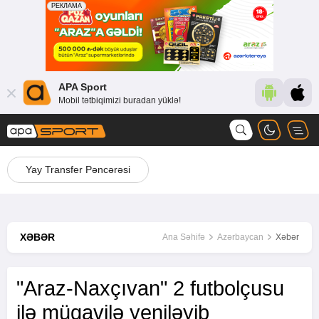
APA Sport
Mobil tətbiqimizi buradan yüklə!
Yay Transfer Pəncərəsi
XƏBƏR
Ana Səhifə
Azərbaycan
Xəbər
"Araz-Naxçıvan" 2 futbolçusu
ilə müqavilə yeniləyib