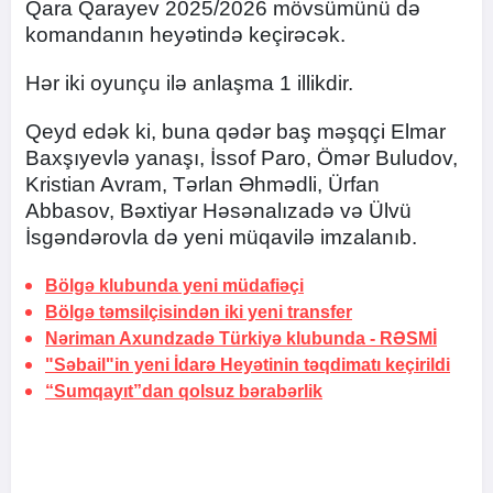
Qara Qarayev 2025/2026 mövsümünü də
komandanın heyətində keçirəcək.
Hər iki oyunçu ilə anlaşma 1 illikdir.
Qeyd edək ki, buna qədər baş məşqçi Elmar
Baxşıyevlə yanaşı, İssof Paro, Ömər Buludov,
Kristian Avram, Tərlan Əhmədli, Ürfan
Abbasov, Bəxtiyar Həsənalızadə və Ülvü
İsgəndərovla də yeni müqavilə imzalanıb.
Bölgə klubunda yeni müdafiəçi
Bölgə təmsilçisindən iki yeni transfer
Nəriman Axundzadə Türkiyə klubunda -
RƏSMİ
"Səbail"in yeni İdarə Heyətinin təqdimatı keçirildi
“Sumqayıt”dan qolsuz bərabərlik