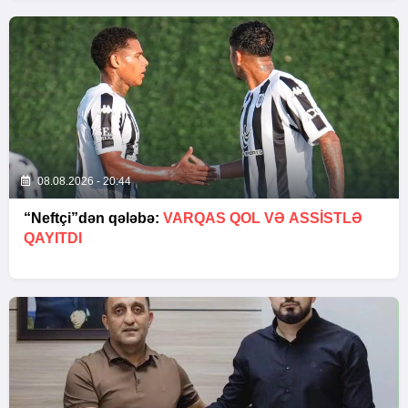
08.08.2026 - 20:44
“Neftçi”dən qələbə:
VARQAS QOL VƏ ASSİSTLƏ
QAYITDI