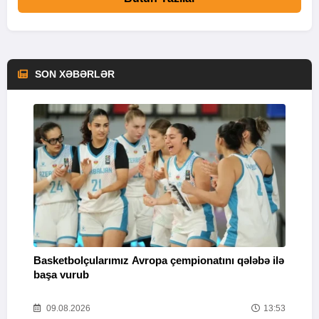
SON XƏBƏRLƏR
Basketbolçularımız Avropa çempionatını qələbə ilə
Q
başa vurub
V
16
09.08.2026
13:53