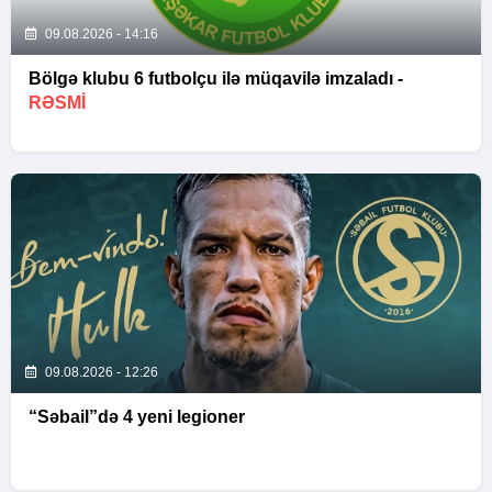
09.08.2026 - 14:16
Bölgə klubu 6 futbolçu ilə müqavilə imzaladı -
RƏSMİ
09.08.2026 - 12:26
“Səbail”də 4 yeni legioner