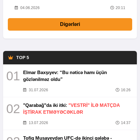
20
04.06.2026
20:11
Digərləri
TOP 5
01
Elmar Baxşıyev: “Bu nəticə hamı üçün
gözlənilməz oldu”
31.07.2026
16:26
02
"Qarabağ"da iki itki:
"VESTRİ" İLƏ MATÇDA
İŞTİRAK ETMƏYƏCƏKLƏR
13.07.2026
14:37
Tofiq Musayevdən UFC-də ikinci qələbə -