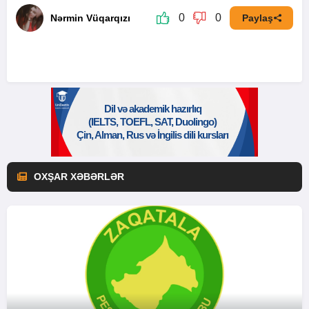
0
0
Nərmin Vüqarqızı
Paylaş
OXŞAR XƏBƏRLƏR