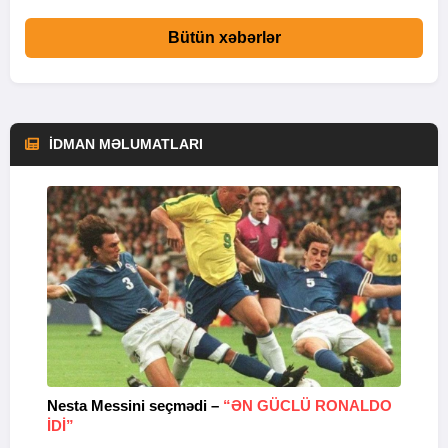
Bütün xəbərlər
İDMAN MƏLUMATLARI
Nesta Messini seçmədi –
“ƏN GÜCLÜ RONALDO
“
IDI”
V