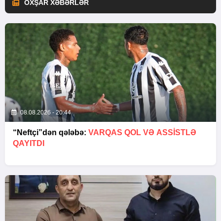
OXŞAR XƏBƏRLƏR
08.08.2026 - 20:44
“Neftçi”dən qələbə:
VARQAS QOL VƏ ASSİSTLƏ
QAYITDI