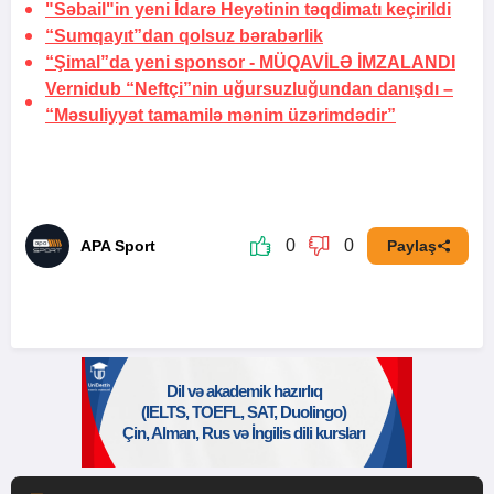
"Səbail"in yeni İdarə Heyətinin təqdimatı keçirildi
“Sumqayıt”dan qolsuz bərabərlik
“Şimal”da yeni sponsor -
MÜQAVİLƏ İMZALANDI
Vernidub “Neftçi”nin uğursuzluğundan danışdı –
“Məsuliyyət tamamilə mənim üzərimdədir”
0
0
APA Sport
Paylaş