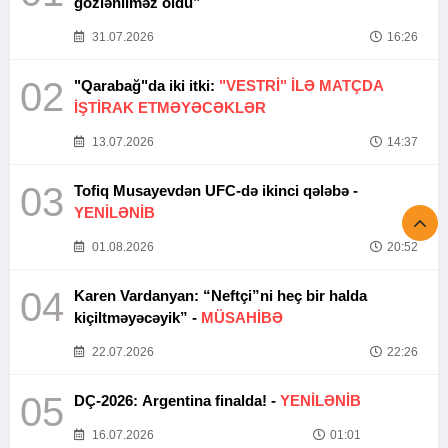
gözlənilməz oldu”
31.07.2026
16:26
02
"Qarabağ"da iki itki:
"VESTRİ" İLƏ MATÇDA
İŞTİRAK ETMƏYƏCƏKLƏR
13.07.2026
14:37
03
Tofiq Musayevdən UFC-də ikinci qələbə -
YENİLƏNİB
01.08.2026
20:52
04
Karen Vardanyan: “Neftçi”ni heç bir halda
kiçiltməyəcəyik” -
MÜSAHİBƏ
22.07.2026
22:26
05
DÇ-2026: Argentina finalda! -
YENİLƏNİB
16.07.2026
01:01