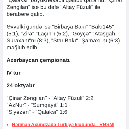
"Qalaksi" böyükhesablı qələbə qazanıb. "Çinar
Zəngilan" isə bu dəfə "Altay Füzuli" ilə
bərabərə qalıb.
Əvvəlki gündə isə "Birbaşa Bakı" "Bakı145"
(5:1), "Zirə" "Laçın"ı (5:2), "Göyçə" "Atəşgah
Suraxanı"nı (8:3), "Star Bakı" "Şamaxı"nı (6:3)
məğlub edib.
Azərbaycan çempionatı.
IV tur
24 oktyabr
"Çinar Zəngilan" - "Altay Füzuli" 2:2
"AzNur" - "Sumqayıt" 1:1
"Siyəzən" - "Qalaksi" 1:6
Nəriman Axundzadə Türkiyə klubunda -
RƏSMİ