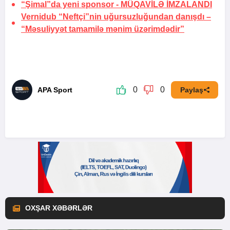
“Şimal”da yeni sponsor -
MÜQAVİLƏ İMZALANDI
Vernidub “Neftçi”nin uğursuzluğundan danışdı –
“Məsuliyyət tamamilə mənim üzərimdədir”
0
0
APA Sport
Paylaş
OXŞAR XƏBƏRLƏR