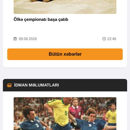
Ölkə çempionatı başa çatıb
T
37
08.08.2026
22:46
Bütün xəbərlər
İDMAN MƏLUMATLARI