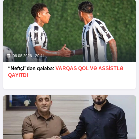
08.08.2026 - 20:44
“Neftçi”dən qələbə:
VARQAS QOL VƏ ASSİSTLƏ
QAYITDI