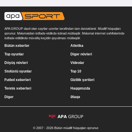
APA GROUP daxil olan saytlar uzerlər tərəfindən tam dəstəklənir. Müəllif hüquqları
qorunur. Məlumatdan istifadə etdikdə istinad mütləqdir. Məlumat internet səhifələrində
istifadə edildikdə müvafiq keçidin qoyulması mütləqdir.
Bütün xəbərlər
Atletika
Top oyunlar
Digər növləri
Döyüş növləri
Videolar
Stolüstü oyunlar
Top 10
Futbol xəbərləri
Gizlilik şərtləri
Tennis xəbərləri
Haqqımızda
Digər
Əlaqə
© 2007 - 2026 Bütün müəllif hüquqları qorunur.