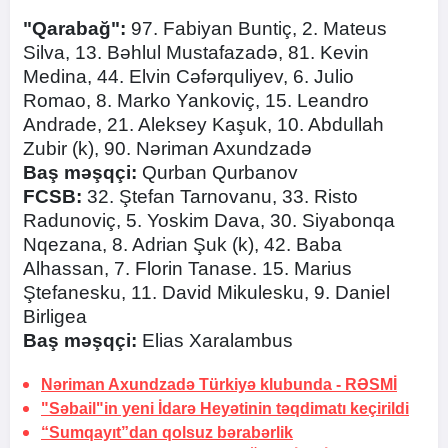
"Qarabağ":
97. Fabiyan Buntiç, 2. Mateus
Silva, 13. Bəhlul Mustafazadə, 81. Kevin
Medina, 44. Elvin Cəfərquliyev, 6. Julio
Romao, 8. Marko Yankoviç, 15. Leandro
Andrade, 21. Aleksey Kaşuk, 10. Abdullah
Zubir (k), 90. Nəriman Axundzadə
Baş məşqçi:
Qurban Qurbanov
FCSB:
32. Ştefan Tarnovanu, 33. Risto
Radunoviç, 5. Yoskim Dava, 30. Siyabonqa
Nqezana, 8. Adrian Şuk (k), 42. Baba
Alhassan, 7. Florin Tanase. 15. Marius
Ştefanesku, 11. David Mikulesku, 9. Daniel
Birligea
Baş məşqçi:
Elias Xaralambus
Nəriman Axundzadə Türkiyə klubunda -
RƏSMİ
"Səbail"in yeni İdarə Heyətinin təqdimatı keçirildi
“Sumqayıt”dan qolsuz bərabərlik