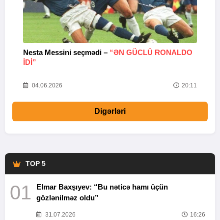
Nesta Messini seçmədi –
“ƏN GÜCLÜ RONALDO
“
IDI”
V
20
04.06.2026
20:11
Digərləri
TOP 5
01
Elmar Baxşıyev: “Bu nəticə hamı üçün
gözlənilməz oldu”
31.07.2026
16:26