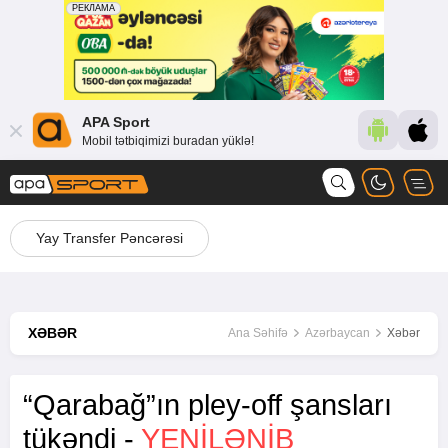
APA Sport
Mobil tətbiqimizi buradan yüklə!
Yay Transfer Pəncərəsi
XƏBƏR
Ana Səhifə
Azərbaycan
Xəbər
“Qarabağ”ın pley-off şansları
tükəndi -
YENİLƏNİB