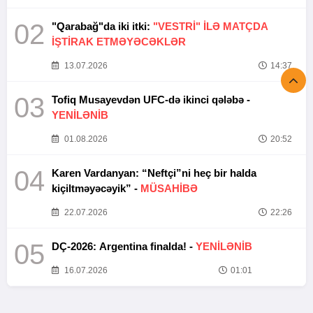
02
"Qarabağ"da iki itki:
"VESTRİ" İLƏ MATÇDA
İŞTİRAK ETMƏYƏCƏKLƏR
13.07.2026
14:37
03
Tofiq Musayevdən UFC-də ikinci qələbə -
YENİLƏNİB
01.08.2026
20:52
04
Karen Vardanyan: “Neftçi”ni heç bir halda
kiçiltməyəcəyik” -
MÜSAHİBƏ
22.07.2026
22:26
05
DÇ-2026: Argentina finalda! -
YENİLƏNİB
16.07.2026
01:01