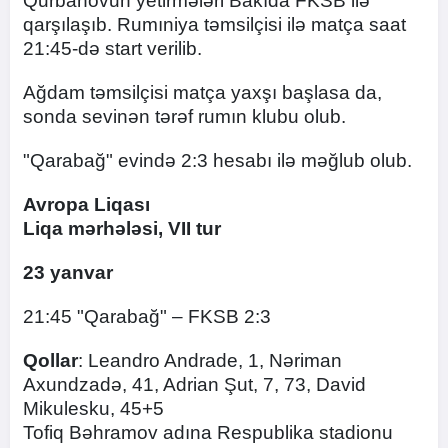
Qurbanovun yetirmələri Bakıda FKSB ilə
qarşılaşıb. Rumıniya təmsilçisi ilə matça saat
21:45-də start verilib.
Ağdam təmsilçisi matça yaxşı başlasa da,
sonda sevinən tərəf rumın klubu olub.
"Qarabağ" evində 2:3 hesabı ilə məğlub olub.
Avropa Liqası
Liqa mərhələsi, VII tur
23 yanvar
21:45 "Qarabağ" – FKSB 2:3
Qollar
: Leandro Andrade, 1, Nəriman
Axundzadə, 41, Adrian Şut, 7, 73, David
Mikulesku, 45+5
Tofiq Bəhramov adına Respublika stadionu