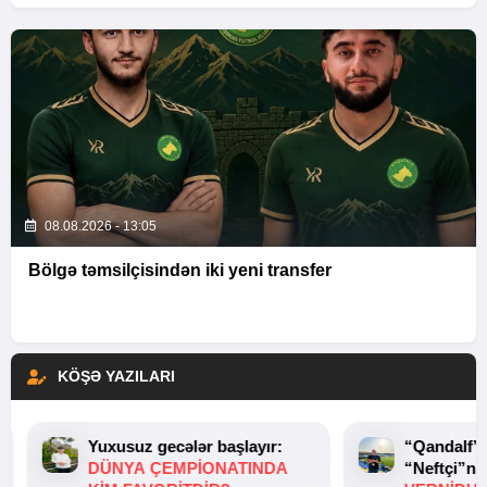
08.08.2026 - 13:05
Bölgə təmsilçisindən iki yeni transfer
KÖŞƏ YAZILARI
Yuxusuz gecələr başlayır:
“Qandalf”
DÜNYA ÇEMPIONATINDA
“Neftçi”ni